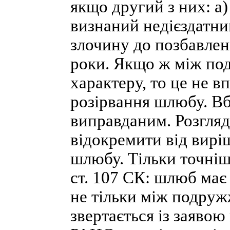
якщо другий з них: а)
визнаний недієздатни
злочину до позбавлен
роки. Якщо ж між по
характеру, то це не 
розірвання шлюбу. Вб
виправданим. Розгля
відокремити від вирі
шлюбу. Тільки точніш
ст. 107 СК: шлюб має
не тільки між подруж
звертається із заяво