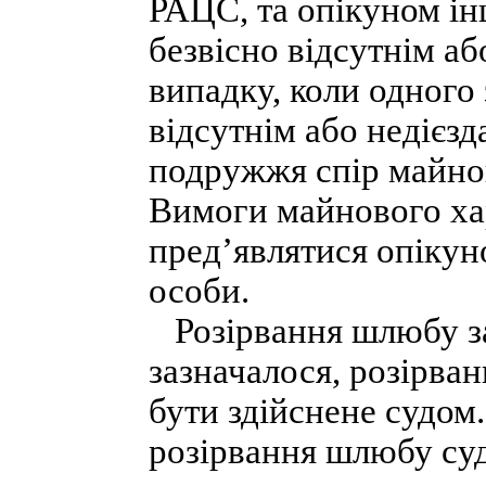
РАЦС, та опікуном і
безвісно відсутнім аб
випадку, коли одного
відсутнім або недієзд
подружжя спір майно
Вимоги майнового хар
пред’являтися опікуно
особи.
Розірвання шлюбу за
зазначалося, розірва
бути здійснене судом
розірвання шлюбу суд