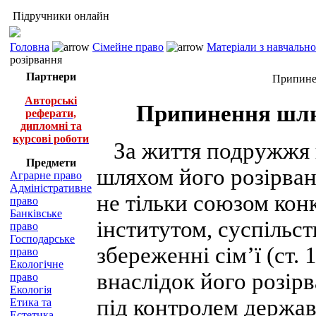
Підручники онлайн
Головна
Сімейне право
Матеріали з навчальн
розірвання
Партнери
Припинен
Авторські
Припинення шлюб
реферати,
дипломні та
курсові роботи
За життя подружжя 
Предмети
шляхом його розірванн
Аграрне право
Адміністративне
не тільки союзом конк
право
Банківське
інститутом, суспільст
право
Господарське
збереженні сім’ї (ст
право
Екологічне
внаслідок його розір
право
Екологія
під контролем держав
Етика та
Естетика