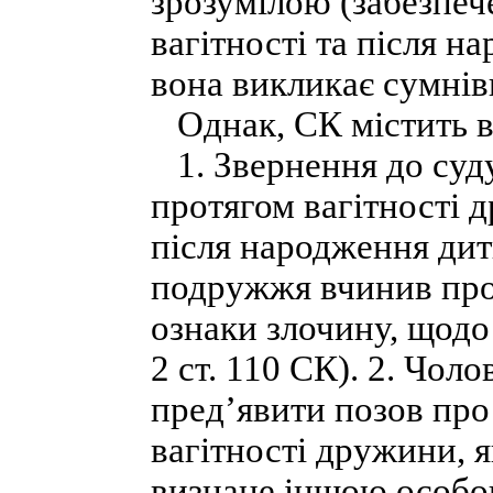
зрозумілою (забезпеч
вагітності та після н
вона викликає сумнів
Однак, СК містить ви
1. Звернення до суд
протягом вагітності 
після народження дит
подружжя вчинив прот
ознаки злочину, щодо
2 ст. 110 СК). 2. Чол
пред’явити позов пр
вагітності дружини, я
визнане іншою особою 