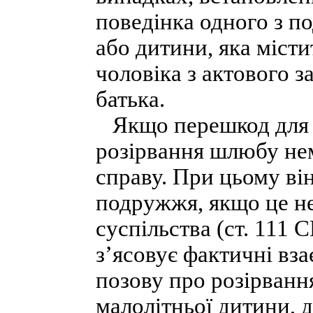
поведінка одного з 
або дитини, яка міст
чоловіка з актового з
батька.
Якщо перешкод для п
розірвання шлюбу нем
справу. При цьому ві
подружжя, якщо це н
суспільства (ст. 111 
з’ясовує фактичні вз
позову про розірванн
малолітньої дитини, 