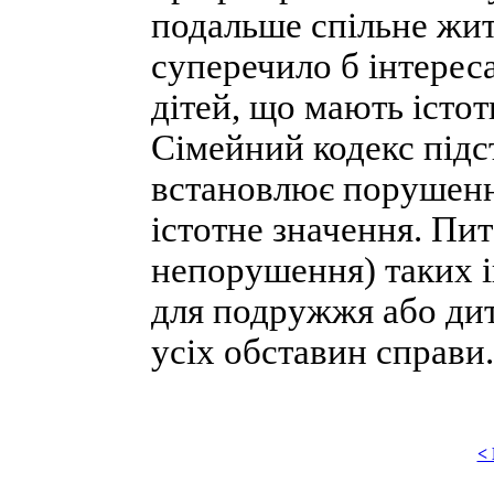
подальше спільне жи
суперечило б інтереса
дітей, що мають істо
Сімейний кодекс під
встановлює порушення
істотне значення. Пи
непорушення) таких ін
для подружжя або ди
усіх обставин справи.
<