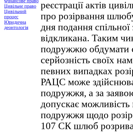
Фінансове право
реєстрації актів циві
Цивільне право
Цивільний
про розірвання шлюбу
процес
Юридична
дня подання спільної
деонтологія
відкликана. Таким чи
подружжю обдумати с
серйозність своїх на
певних випадках роз
РАЦС може здійснюва
подружжя, а за заяво
допускає можливість 
подружжя щодо розірв
107 СК шлюб розриває