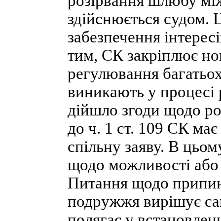
розірвання шлюбу мі
здійснюється судом. 
забезпечення інтересів
тим, СК закріплює но
регулювання багатьох
виникають у процесі
дійшло згоди щодо ро
до ч. 1 ст. 109 СК ма
спільну заяву. В цьом
щодо можливості або
Питання щодо припи
подружжя вирішує сам
полягає у встановленн