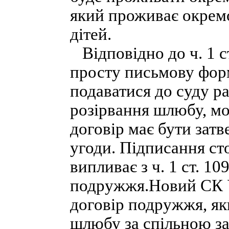
який проживає окремо
дітей.
Відповідно до ч. 1 с
просту письмову форм
подаватися до суду р
розірвання шлюбу, м
договір має бути зат
угоди. Підписання ст
випливає з ч. 1 ст. 10
подружжя.Новий СК У
договір подружжя, як
шлюбу за спільною з