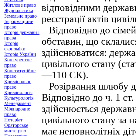
відповідними держа
Житлове право
Журналістика
Земельне право
реєстрації актів циві
Інформаційне
право
Відповідно до сімейн
Історія держави і
права
обставин, що склалис
Історія
економіки
здійснюватися: держа
Історія України
Конкурентне
цивільного стану (стат
право
Конституційне
—110 СК).
право
Кримінальне
Розірвання шлюбу д
право
Кримінологія
Відповідно до ч. 1 с
Культурологія
Менеджмент
здійснюється державн
Міжнародне
право
цивільного стану за 
Нотаріат
Ораторське
має неповнолітніх діт
мистецтво