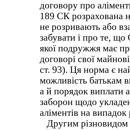
договору про аліменти
189 СК розрахована н
не розривають або вз
забувати і про те, що
якої подружжя має п
договорі свої майнові 
ст. 93). Ця норма є н
можливість батькам ви
а й порядок виплати а
заборон щодо укладе
аліментів на випадок
Другим різновидом с