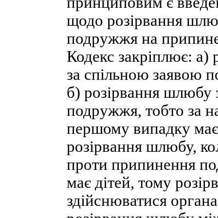
принциповим є введе
щодо розірвання шлюб
подружжя на припине
Кодекс закріплює: а)
за спільною заявою по
б) розірвання шлюбу 
подружжя, тобто за на
першому випадку маєт
розірвання шлюбу, ко
проти припинення под
має дітей, тому розі
здійснюватися орган