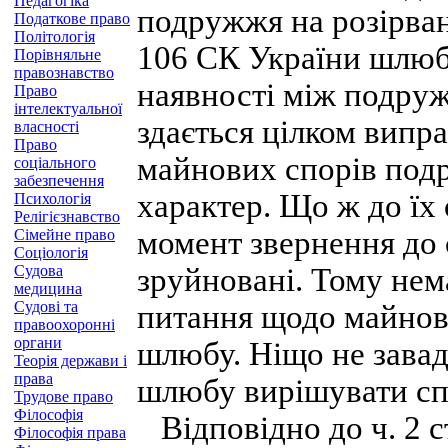
Педагогіка
подружжя на розірван
Податкове право
Політологія
106 СК України шлюб
Порівняльне
правознавство
наявності між подруж
Право
інтелектуальної
здається цілком випр
власності
Право
майнових спорів под
соціального
забезпечення
характер. Що ж до їх
Психологія
Релігієзнавство
момент звернення до 
Сімейне право
Соціологія
Судова
зруйновані. Тому нем
медицина
Судові та
питання щодо майнов
правоохоронні
органи
шлюбу. Ніщо не завад
Теорія держави і
права
шлюбу вирішувати спі
Трудове право
Філософія
Відповідно до ч. 2 с
Філософія права