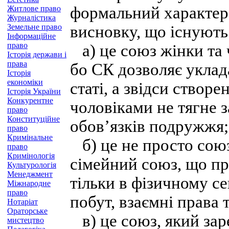
формальний характер.
Житлове право
Журналістика
Земельне право
висновку, що існують
Інформаційне
право
а) це союз жінки та 
Історія держави і
права
бо СК дозволяє уклад
Історія
економіки
статі, а звідси створ
Історія України
Конкурентне
чоловіками не тягне 
право
Конституційне
обов’язків подружжя;
право
Кримінальне
б) це не просто союз
право
Кримінологія
сімейний союз, що пр
Культурологія
Менеджмент
тільки в фізичному се
Міжнародне
право
побут, взаємні права т
Нотаріат
Ораторське
в) це союз, який зар
мистецтво