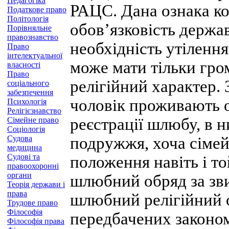
Педагогіка
РАЦС. Дана ознака ко
Податкове право
Політологія
обов’язковість держав
Порівняльне
правознавство
необхідність утілення
Право
інтелектуальної
може мати тільки гром
власності
Право
релігійний характер. 
соціального
забезпечення
чоловік проживають о
Психологія
Релігієзнавство
реєстрації шлюбу, в н
Сімейне право
Соціологія
Судова
подружжя, хоча сімей
медицина
Судові та
положення навіть і т
правоохоронні
органи
шлюбний обряд за зви
Теорія держави і
права
шлюбний релігійний о
Трудове право
Філософія
передбачених законом
Філософія права