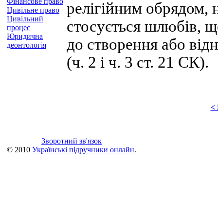
Фінансове право
релігійним обрядом, 
Цивільне право
Цивільний
стосується шлюбів, щ
процес
Юридична
до створення або ві
деонтологія
(ч. 2 і ч. 3 ст. 21 СК).
<
Зворотний зв'язок
© 2010
Українські підручники онлайн
.