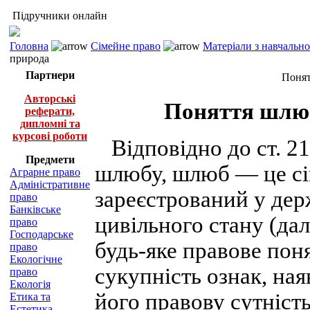
Підручники онлайн
Головна
Сімейне право
Матеріали з навчальн
природа
Партнери
Понят
Авторські
Поняття шлюб
реферати,
дипломні та
курсові роботи
Відповідно до ст. 21
Предмети
шлюбу, шлюб — це сі
Аграрне право
Адміністративне
зареєстрований у дер
право
Банківське
цивільного стану (да
право
Господарське
будь-яке правове пон
право
Екологічне
сукупність ознак, ная
право
Екологія
його правову сутність
Етика та
Естетика