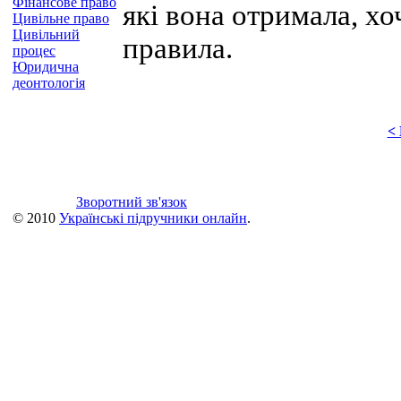
Фінансове право
які вона отримала, хо
Цивільне право
Цивільний
правила.
процес
Юридична
деонтологія
<
Зворотний зв'язок
© 2010
Українські підручники онлайн
.