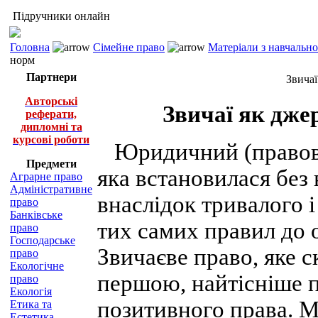
Підручники онлайн
Головна
Сімейне право
Матеріали з навчальн
норм
Партнери
Звичаї
Авторські
Звичаї як дже
реферати,
дипломні та
курсові роботи
Юридичний (правови
Предмети
яка встановилася без
Аграрне право
Адміністративне
внаслідок тривалого і
право
Банківське
тих самих правил до 
право
Господарське
Звичаєве право, яке с
право
Екологічне
першою, найтісніше 
право
Екологія
позитивного права. 
Етика та
Естетика