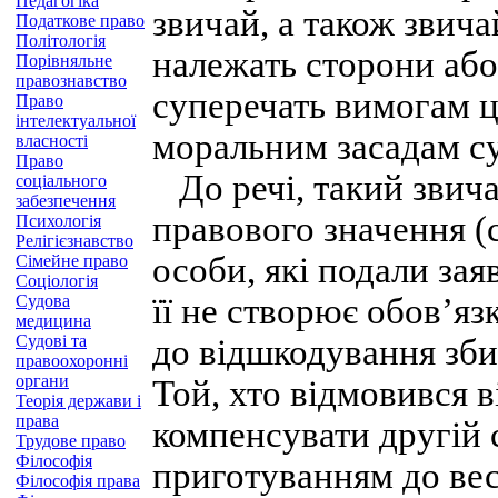
Педагогіка
звичай, а також звича
Податкове право
Політологія
належать сторони або
Порівняльне
правознавство
суперечать вимогам ц
Право
інтелектуальної
моральним засадам су
власності
Право
До речі, такий звича
соціального
забезпечення
правового значення (
Психологія
Релігієзнавство
особи, які подали за
Сімейне право
Соціологія
Судова
її не створює обов’я
медицина
Судові та
до відшкодування зби
правоохоронні
органи
Той, хто відмовився в
Теорія держави і
права
компенсувати другій с
Трудове право
Філософія
приготуванням до вес
Філософія права