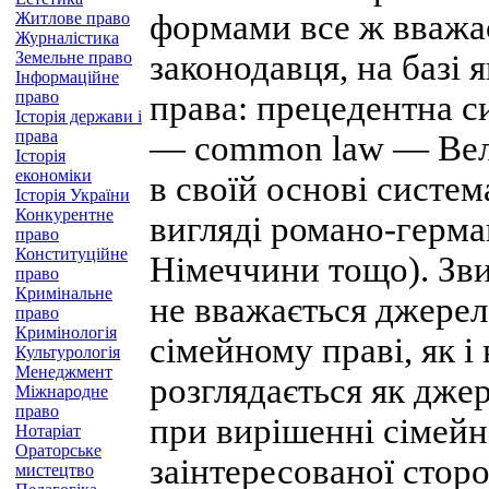
формами все ж вважає
Житлове право
Журналістика
Земельне право
законодавця, на базі 
Інформаційне
право
права: прецедентна си
Історія держави і
права
— common law — Вели
Історія
економіки
в своїй основі систе
Історія України
Конкурентне
вигляді романо-герма
право
Конституційне
Німеччини тощо). Зви
право
Кримінальне
не вважається джерел
право
Кримінологія
сімейному праві, як і
Культурологія
Менеджмент
розглядається як джер
Міжнародне
право
при вирішенні сімейн
Нотаріат
Ораторське
заінтересованої стор
мистецтво