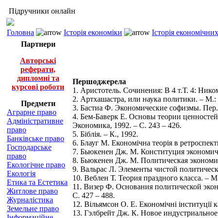
Підручники онлайн
Головна
Історія економіки
Історія економічни
Партнери
Авторські
реферати,
дипломні та
Першоджерела
курсові роботи
1. Аристотель. Сочинения: В 4 т.Т. 4: Нико
2. Артхашастра, или наука политики. – М.
Предмети
3. Бастиа Ф. Экономические софизмы. Пер
Аграрне право
4. Бем-Баверк Е. Основы теории ценностей 
Адміністративне
Экономика, 1992. – C. 243 – 426.
право
5. Біблія. – К., 1992.
Банківське право
6. Блауг М. Економічна теорія в ретроспекти
Господарське
7. Бьюкенен Дж. М. Конституция экономичес
право
8. Бьюкенен Дж. М. Политическая экономия
Екологічне право
9. Вальрас Л. Элементы чистой политическ
Екологія
10. Веблен Т. Теория праздного класса. – М
Етика та Естетика
11. Визер Ф. Основания политической экон
Житлове право
C. 427 – 488.
Журналістика
12. Вільямсон О. Е. Економічні інституції к
Земельне право
13. Гэлбрейт Дж. К. Новое индустриальное 
Інформаційне