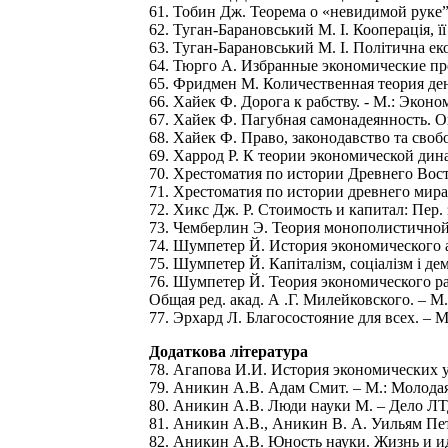
61. Тобин Дж. Теорема о «невидимой руке
62. Туган-Барановський М. І. Кооперація, її 
63. Туган-Барановський М. І. Політична екон
64. Тюрго А. Избранные экономические прои
65. Фридмен М. Количественная теория дене
66. Хайек Ф. Дорога к рабству. - М.: Эконо
67. Хайек Ф. Пагубная самонадеянность. О
68. Хайек Ф. Право, законодавство та свобо
69. Харрод Р. К теории экономической дина
70. Хрестоматия по истории Древнего Восто
71. Хрестоматия по истории древнего мира.
72. Хикс Дж. Р. Стоимость и капитал: Пер. з 
73. Чемберлин Э. Теория монополистичной 
74. Шумпетер Й. История экономического ан
75. Шумпетер Й. Капіталізм, соціалізм і дем
76. Шумпетер Й. Теория экономического ра
Общая ред. акад. А .Г. Милейковского. – М.
77. Эрхард Л. Благосостояние для всех. – М
Додаткова література
78. Агапова И.И. История экономических уч
79. Аникин А.В. Адам Смит. – М.: Молодая
80. Аникин А.В. Люди науки М. – Дело ЛТ
81. Аникин А.В., Аникин В. А. Уильям Пет
82. Аникин А.В. Юность науки. Жизнь и иде