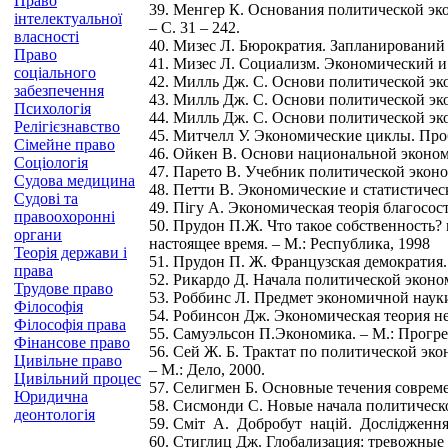
Право
39. Менгер К. Основания политической эко
інтелектуальної
– С. 31 – 242.
власності
40. Мизес Л. Бюрократия. Запланирований 
Право
41. Мизес Л. Социализм. Экономический и 
соціального
42. Милль Дж. С. Основи политической экон
забезпечення
43. Милль Дж. С. Основи политической экон
Психологія
44. Милль Дж. С. Основи политической экон
Релігієзнавство
45. Митчелл У. Экономические циклы. Пробл
Сімейне право
46. Ойкен В. Основи национальной эконом
Соціологія
47. Парето В. Учебник политической эконо
Судова медицина
48. Петти В. Экономические и статистическ
Судові та
49. Пігу А. Экономическая теорія благососто
правоохоронні
50. Прудон П.Ж. Что такое собственнос
органи
настоящее время. – М.: Республика, 1998
Теорія держави і
51. Прудон П. Ж. Французская демократия. 
права
52. Рикардо Д. Начала политической эконом
Трудове право
53. Роббинс Л. Предмет экономичной науки /
Філософія
54. Робинсон Дж. Экономическая теория не
Філософія права
55. Самуэльсон П.Экономика. – М.: Прогресс
Фінансове право
56. Сей Ж. Б. Трактат по политической 
Цивільне право
– М.: Дело, 2000.
Цивільний процес
57. Селигмен Б. Основные течения совреме
Юридична
58. Cисмонди С. Новые начала политическо
деонтологія
59. Сміт А. Добробут націй. Дослідження п
60. Стиглиц Дж. Глобализация: тревожные 