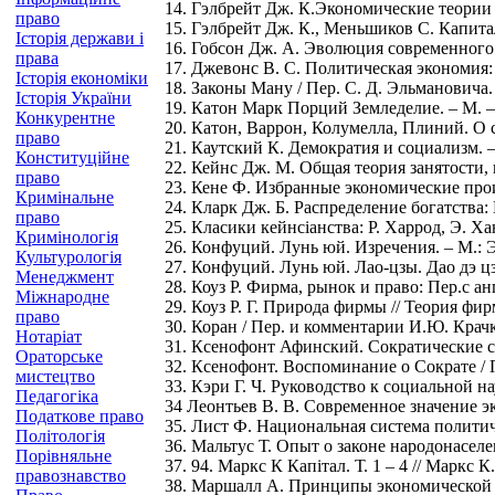
14. Гэлбрейт Дж. К.Экономические теории и
право
15. Гэлбрейт Дж. К., Меньшиков С. Капита
Історія держави і
16. Гобсон Дж. А. Эволюция современного 
права
17. Джевонс В. С. Политическая экономия: П
Історія економіки
18. Законы Ману / Пер. С. Д. Эльмановича.
Історія України
19. Катон Марк Порций Земледелие. – М. –
Конкурентне
20. Катон, Варрон, Колумелла, Плиний. О сел
право
21. Каутский К. Демократия и социализм. –
Конституційне
22. Кейнс Дж. М. Общая теория занятости, п
право
23. Кене Ф. Избранные экономические произ
Кримінальне
24. Кларк Дж. Б. Распределение богатства: П
право
25. Класики кейнсіанства: Р. Харрод, Э. Хан
Кримінологія
26. Конфуций. Лунь юй. Изречения. – М.: Э
Культурологія
27. Конфуций. Лунь юй. Лао-цзы. Дао дэ ц
Менеджмент
28. Коуз Р. Фирма, рынок и право: Пер.с ан
Міжнародне
29. Коуз Р. Г. Природа фирмы // Теория фир
право
30. Коран / Пер. и комментарии И.Ю. Крачк
Нотаріат
31. Ксенофонт Афинский. Сократические со
Ораторське
32. Ксенофонт. Воспоминание о Сократе / Пе
мистецтво
33. Кэри Г. Ч. Руководство к социальной на
Педагогіка
34 Леонтьев В. В. Современное значение эк
Податкове право
35. Лист Ф. Национальная система политич
Політологія
36. Мальтус Т. Опыт о законе народонаселен
Порівняльне
37. 94. Маркс К Капітал. Т. 1 – 4 // Маркс К.
правознавство
38. Маршалл А. Принципы экономической наук