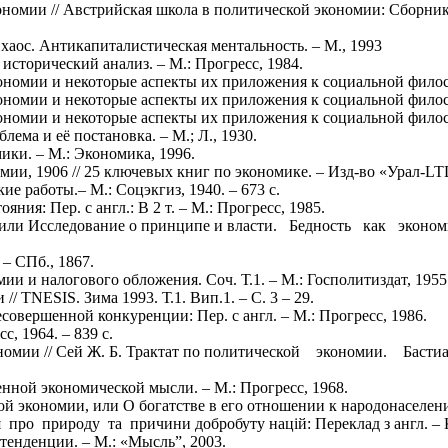
номии // Австрийская школа в политической экономии: Сборник /
хаос. Антикапиталистическая ментальность. – М., 1993
исторический анализ. – М.: Прогресс, 1984.
омии и некоторые аспекты их приложения к социальной философии:
омии и некоторые аспекты их приложения к социальной философии:
омии и некоторые аспекты их приложения к социальной философии
ема и её постановка. – М.; Л., 1930.
ики. – М.: Экономика, 1996.
мии, 1906 // 25 ключевых книг по экономике. – Изд-во «Урал-LT
ие работы.– М.: Соцэкгиз, 1940. – 673 с.
яния: Пер. с англ.: В 2 т. – М.: Прогресс, 1985.
ть? или Исследование о принципе и власти. Бедность как эк
– СПб., 1867.
ии и налогового обложения. Соч. Т.1. – М.: Госполитиздат, 1955.
/ TNESIS. Зима 1993. Т.1. Вип.1. – C. 3 – 29.
совершенной конкуренции: Пер. с англ. – М.: Прогресс, 1986.
, 1964. – 839 с.
экономии // Сей Ж. Б. Трактат по политической экономии. Б
нной экономической мысли. – М.: Прогресс, 1968.
й экономии, или О богатстве в его отношении к народонаселени
ро природу та причини добробуту націй: Переклад з англ. – К.: 
тенденции. – М.: «Мысль”, 2003.