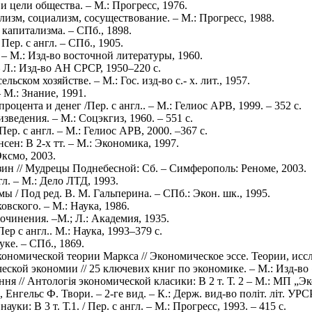
 цели общества. – М.: Прогресс, 1976.
лизм, социализм, сосуществование. – М.: Прогресс, 1988.
капитализма. – СПб., 1898.
ер. с англ. – СПб., 1905.
 – М.: Изд-во восточной литературы, 1960.
 Л.: Изд-во АН СРСР, 1950–220 с.
ьском хозяйстве. – М.: Гос. изд-во с.- х. лит., 1957.
 М.: Знание, 1991.
роцента и денег /Пер. с англ.. – М.: Гелиос АРВ, 1999. – 352 с.
ведения. – М.: Соцэкгиз, 1960. – 551 с.
ер. с англ. – М.: Гелиос АРВ, 2000. –367 с.
сен: В 2-х тт. – М.: Экономика, 1997.
ксмо, 2003.
зин // Мудрецы Поднебесной: Сб. – Симферополь: Реноме, 2003.
гл. – М.: Дело ЛТД, 1993.
мы / Под ред. В. М. Гальперина. – СПб.: Экон. шк., 1995.
овского. – М.: Наука, 1986.
чинения. –М.; Л.: Академия, 1935.
р с англ.. М.: Наука, 1993–379 с.
уке. – СПб., 1869.
ономической теории Маркса // Экономическое эссе. Теории, иссл
еской экономии // 25 ключевих книг по экономике. – М.: Изд-во
ня // Антологія экономической класики: В 2 т. Т. 2 – М.: МП „Эк
, Енгельс Ф. Твори. – 2-ге вид. – К.: Держ. вид-во політ. літ. УРСР
и: В 3 т. Т.1. / Пер. с англ. – М.: Прогресс, 1993. – 415 с.