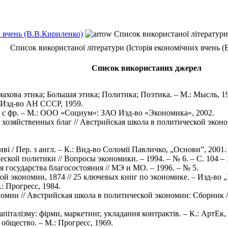
х вчень (В.В.Кириленко)
Список використаної літератури 
Список використаної літератури (Історія економічних вчень (
Список використаних джерел
махова этика; Большая этика; Политика; Поэтика. – М.: Мысль, 19
: Изд-во АН СССР, 1959.
. с фр. – М.: ООО «Социум»: ЗАО Изд-во «Экономика», 2002.
хозяйственных благ // Австрийская школа в политической эконом
ві / Пер. з англ. – К.: Вид-во Соломії Павличко, „Основи”, 2001. 
кой политики // Вопросы экономики. – 1994. – № 6. – С. 104 – 
 государства благосостояния // МЭ и МО. – 1996. – № 5.
ой экономии, 1874 // 25 ключевых книг по экономике. – Изд-во 
.: Прогресс, 1984.
омии // Австрийская школа в политической экономии: Сборник / К
апіталізму: фірми, маркетинг, укладання контрактів. – К.: АртЕк,
общество. – М.: Прогресс, 1969.