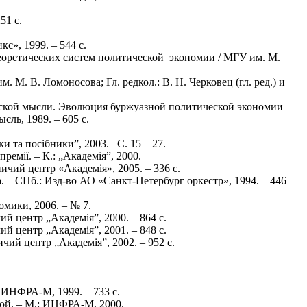
51 с.
с», 1999. – 544 с.
теоретических систем политической экономии / МГУ им. М.
 М. В. Ломоносова; Гл. редкол.: В. Н. Черковец (гл. ред.) и
ической мысли. Эволюция буржуазной политической экономии
сль, 1989. – 605 c.
и та посібники”, 2003.– С. 15 – 27.
премії. – К.: „Академія”, 2000.
ичий центр «Академія», 2005. – 336 с.
а. – СПб.: Изд-во АО «Санкт-Петербург оркестр», 1994. – 446
мики, 2006. – № 7.
чий центр „Академія”, 2000. – 864 с.
чий центр „Академія”, 2001. – 848 с.
ничий центр „Академія”, 2002. – 952 с.
: ИНФРА-М, 1999. – 733 с.
вой. – М.: ИНФРА-М, 2000.