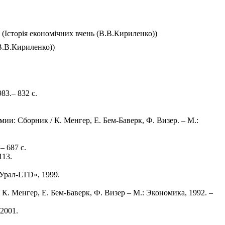
(Історія економічних вчень (В.В.Кириленко))
В.В.Кириленко))
83.– 832 с.
ии: Сборник / К. Менгер, Е. Бем-Баверк, Ф. Визер. – М.:
– 687 с.
113.
„Урал-LTD», 1999.
. Менгер, Е. Бем-Баверк, Ф. Визер – М.: Экономика, 1992. –
 2001.