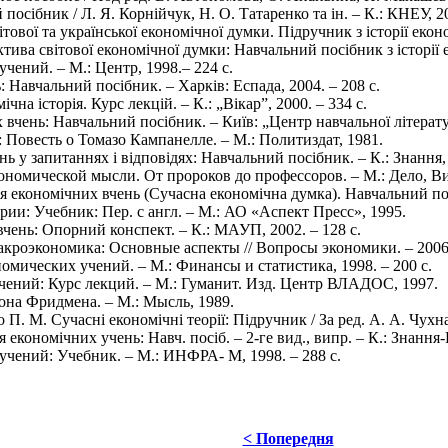
посібник / Л. Я. Корнійчук, Н. О. Татаренко та ін. – К.: КНЕУ, 2
вітової та української економічної думки. Підручник з історії екон
ктива світової економічної думки: Навчальний посібник з історії 
чений. – М.: Центр, 1998.– 224 с.
: Навчальний посібник. – Харків: Еспада, 2004. – 208 с.
чна історія. Курс лекцій. – К.: „Вікар”, 2000. – 334 с.
 вчень: Навчальний посібник. – Київ: „Центр навчальної літерату
 Повесть о Томазо Кампанелле. – М.: Политиздат, 1981.
ь у запитаннях і відповідях: Навчальний посібник. – К.: Знання, 
номической мысли. От пророков до профессоров. – М.: Дело, Вит
я економічних вчень (Сучасна економічна думка). Навчальний посі
ии: Учебник: Пер. с англ. – М.: АО «Аспект Пресс», 1995.
вчень: Опорний конспект. – К.: МАУП, 2002. – 128 с.
кроэкономика: Основные аспекты // Вопросы экономики. – 2006. 
омических учений. – М.: Финансы и статистика, 1998. – 200 с.
чений: Курс лекций. – М.: Гуманит. Изд. Центр ВЛАДОС, 1997.
на Фридмена. – М.: Мысль, 1989.
П. М. Сучасні економічні теорії: Підручник / За ред. А. А. Чухна.
 економічних учень: Навч. посіб. – 2-ге вид., випр. – К.: Знання-
учений: Учебник. – М.: ИНФРА- М, 1998. – 288 с.
< Попередня