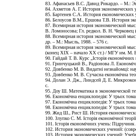
83. Афанасьев В.С. Давид Рикардо. – М.: Э
84. Ахметов А. Г. История экономических у
85. Бартенев С.А. История економических 
86. Белоусов В.М., Ершова Т.В. История эк
87. Всемирная история экономической мысл
В. Ломоносова; Гл. редкол. В. Н. Черковец (
88. Всемирная история экономической мысли:
др. – М.: Мысль, 1988. – 576 c.
89. Всемирная история экономической мыс
(конец ХІХ – начало ХХ ст.) / МГУ им. М. В.
90. Гайдай Т. В. Курс „Історія економічних
91. Гринчуцький В., Радіонова Л. Економічн
92. Довбенко М. В. Видатні незнайомці: наук
93. Довбенко М. В. Сучасна економічна тео
94. Долан Э. Дж., Линдсей Д. Е. Микроэкон
с.
95. Доу Ш. Математика в экономической те
96. Економічна енциклопедія: У трьох томах.
97. Економічна енциклопедія: У трьох томах.
98. Економічна енциклопедія: У трьох томах. 
99. Жид Ш., Рист Ш. История економически
100. Злупко С. М. Історія економічної теорії
101. Історія економічних учень: Підручник / 
102. История экономических учений: (совре
103. История экономических учений: Учеб