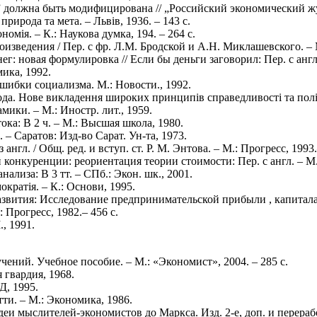
” должна быть модифицирована // „Российский экономический жу
природа та мета. – Львів, 1936. – 143 с.
омія. – К.: Наукова думка, 194. – 264 с.
зведения / Пер. с фр. Л.М. Бродской и А.Н. Миклашевского. – М
г: новая формулировка // Если бы деньги заговорил: Пер. с англ.
мика, 1992.
шибки социализма. М.: Новости., 1992.
да. Нове викладення широких принципів справедливості та політич
мики. – М.: Иностр. лит., 1959.
ка: В 2 ч. – М.: Высшая школа, 1980.
 – Саратов: Изд-во Сарат. Ун-та, 1973.
англ. / Общ. ред. и вступ. ст. Р. М. Энтова. – М.: Прогресс, 1993.
конкуренции: реориентация теории стоимости: Пер. с англ. – М.
ализа: В 3 тт. – СПб.: Экон. шк., 2001.
ократія. – К.: Основи, 1995.
звития: Исследование предпринимательской прибыли , капитала, 
: Прогресс, 1982.– 456 с.
., 1991.
ений. Учебное пособие. – М.: «Экономист», 2004. – 285 с.
 гвардия, 1968.
Д, 1995.
ти. – М.: Экономика, 1986.
и мыслителей-экономистов до Маркса. Изд. 2-е, доп. и перерабо