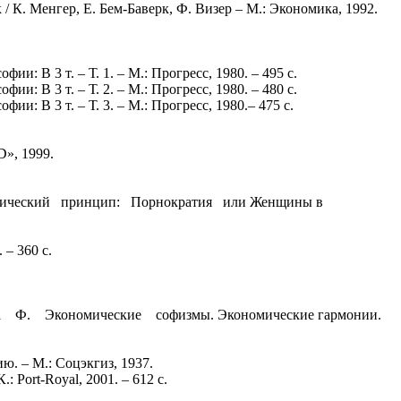
 К. Менгер, Е. Бем-Баверк, Ф. Визер – М.: Экономика, 1992.
 В 3 т. – Т. 1. – М.: Прогресс, 1980. – 495 с.
 В 3 т. – Т. 2. – М.: Прогресс, 1980. – 480 с.
: В 3 т. – Т. 3. – М.: Прогресс, 1980.– 475 с.
D», 1999.
ономический принцип: Порнократия или Женщины в
 – 360 с.
астиа Ф. Экономические софизмы. Экономические гармонии.
ю. – М.: Соцэкгиз, 1937.
Port-Royal, 2001. – 612 с.