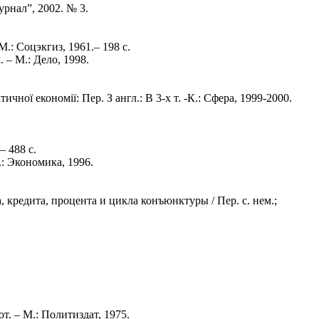
рнал”, 2002. № 3.
.: Соцэкгиз, 1961.– 198 с.
 – М.: Дело, 1998.
ної економії: Пер. З англ.: В 3-х т. -К.: Сфера, 1999-2000.
– 488 c.
: Экономика, 1996.
кредита, процента и цикла конъюнктуры / Пер. с. нем.;
т. – М.: Политиздат, 1975.