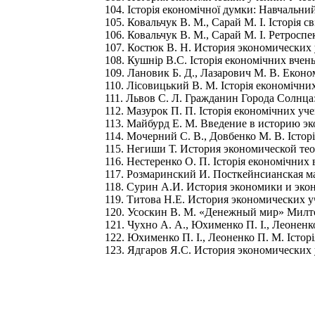
104. Історія економічної думки: Навчальний 
105. Ковальчук В. М., Сарай М. І. Історія с
106. Ковальчук В. М., Сарай М. І. Ретроспе
107. Костюк В. Н. История экономических у
108. Кушнір В.С. Історія економічних вчень
109. Лановик Б. Д., Лазарович М. В. Економі
110. Лісовицький В. М. Історія економічних
111. Львов С. Л. Гражданин Города Солнца:
112. Мазурок П. П. Історія економічних учен
113. Майбурд Е. М. Введение в историю эко
114. Мочерний С. В., Довбенко М. В. Історі
115. Негиши Т. История экономической теор
116. Нестеренко О. П. Історія економічних 
117. Розмаринский И. Посткейнсианская ма
118. Сурин А.И. История экономики и экон
119. Титова Н.Е. История экономических у
120. Усоскин В. М. «Денежный мир» Милто
121. Чухно А. А., Юхименко П. І., Леоненко 
122. Юхименко П. І., Леоненко П. М. Історія
123. Ядгаров Я.С. История экономических 