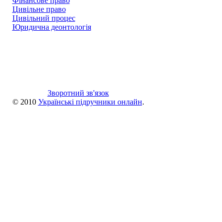
Фінансове право
Цивільне право
Цивільний процес
Юридична деонтологія
Зворотний зв'язок
© 2010
Українські підручники онлайн
.