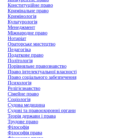
Конституційне право
Кримінальне право
Кримінологія
Культурологія
Менеджмент
Міжнародне право
Нотаріат
Ораторське мистецтво
Педагогіка
Податкове право
Політологія
Порівняльне правознавство
Право інтелектуальної власності
Право соціального забезпечення
Психологія
Релігієзнавство
Сімейне право
Соціологія
Судова медицина
Судові та правоохоронні органи
Теорія держави і права
Трудове право
Філософія
Філософія права