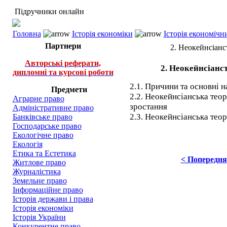
Підручники онлайн
Головна
Історія економіки
Історія економічн
Партнери
2. Неокейнсіанс
Авторські реферати,
2. Неокейнсіанст
дипломні та курсові роботи
2.1. Причини та основні 
Предмети
2.2. Неокейнсіанська теор
Аграрне право
зростання
Адміністративне право
2.3. Неокейнсіанська тео
Банківське право
Господарське право
Екологічне право
Екологія
Етика та Естетика
< Попередня
Житлове право
Журналістика
Земельне право
Інформаційне право
Історія держави і права
Історія економіки
Історія України
Конкурентне право