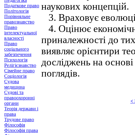
Педагогіка
наукових концепцій.
Податкове право
Політологія
3. Враховує еволюці
Порівняльне
правознавство
4. Оцінює економічні 
Право
інтелектуальної
приналежності до тих 
власності
Право
виявляє орієнтири те
соціального
забезпечення
досліджень на основі
Психологія
Релігієзнавство
поглядів.
Сімейне право
Соціологія
Судова
медицина
Судові та
правоохоронні
<
органи
Теорія держави і
права
Трудове право
Філософія
Філософія права