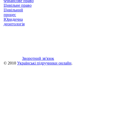
Фінансове право
Цивільне право
Цивільний
процес
Юридична
деонтологія
Зворотний зв'язок
© 2010
Українські підручники онлайн
.