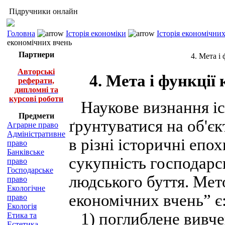
Підручники онлайн
Головна
Історія економіки
Історія економічни
економічних вчень
Партнери
4. Мета і
Авторські
4. Мета і функції
реферати,
дипломні та
курсові роботи
Наукове визнання іс
Предмети
ґрунтуватися на об'єк
Аграрне право
Адміністративне
в різні історичні еп
право
Банківське
сукупність господарс
право
Господарське
людського буття. Мет
право
Екологічне
економічних вчень” є
право
Екологія
1) поглиблене вивчен
Етика та
Естетика