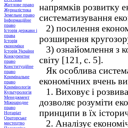
напрямків розвитку е
Житлове право
Журналістика
Земельне право
систематизування еко
Інформаційне
право
2) посилення економі
Історія держави і
права
розширення кругозор
Історія
економіки
3) ознайомлення з к
Історія України
Конкурентне
світу [121, с. 5].
право
Конституційне
Як особлива система 
право
Кримінальне
економічних вчень ви
право
Кримінологія
1. Виховує і розвива
Культурологія
Менеджмент
дозволяє розуміти еко
Міжнародне
право
принципи в їх істори
Нотаріат
Ораторське
2. Аналізує економічн
мистецтво