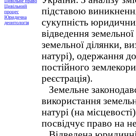
Цивільне право
Цивільний
підставою виникнення
процес
Юридична
сукупність юридични
деонтологія
відведення земельної
земельної ділянки, ви
натурі), одержання д
постійного землекори
реєстрація).
Земельне законодавс
використання земельн
натурі (на місцевості
посвідчує право на не
Відведена юридичній