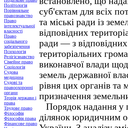
встановлено, що нада
Податкове право
Політологія
суб'єктам для всіх по
Порівняльне
правознавство
та міські ради із зем
Право
інтелектуальної
відповідних територіа
власності
Право
ради — з відповідних 
соціального
забезпечення
територіальних гром
Психологія
Релігієзнавство
виконавчої влади щод
Сімейне право
Соціологія
Судова
земель державної вла
медицина
Судові та
рівня цих органів та 
правоохоронні
органи
призначення земельни
Теорія держави і
права
Порядок надання у п
Трудове право
Філософія
ділянок юридичним о
Філософія права
Фінансове право
України. З аналізу зм