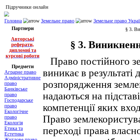
Підручники онлайн
Головна
Земельне право
Земельне право Украї
Партнери
§ 3. В
Авторські
§ 3. Виникнен
реферати,
дипломні та
курсові роботи
Право постійного зе
Предмети
виникає в результаті 
Аграрне право
Адміністративне
розпорядження землею
право
Банківське
надаються на підстав
право
Господарське
компетенції яких вхо
право
Екологічне
Право землекористув
право
Екологія
переході права власн
Етика та
Естетика
Житлове право