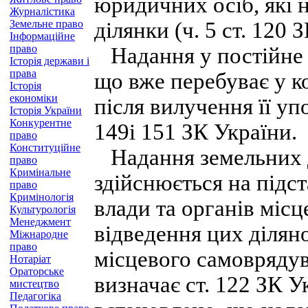
юридичних осіб, які 
Журналістика
Земельне право
ділянки (ч. 5 ст. 120 З
Інформаційне
право
Надання у постійне 
Історія держави і
права
що вже перебуває у к
Історія
економіки
після вилучення її у
Історія України
Конкурентне
149і 151 ЗК України.
право
Конституційне
Надання земельних 
право
Кримінальне
здійснюється на підст
право
Кримінологія
влади та органів міс
Культурологія
Менеджмент
відведення цих ділян
Міжнародне
право
місцевого самоврядув
Нотаріат
Ораторське
визначає ст. 122 ЗК 
мистецтво
Педагогіка