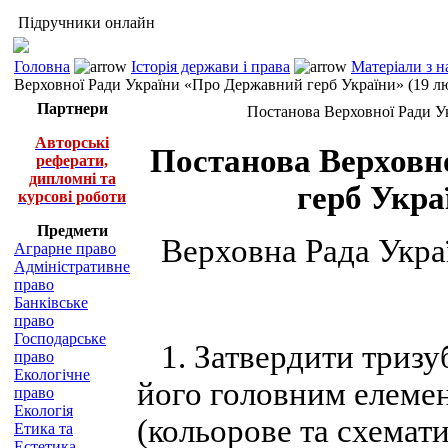
Підручники онлайн
Головна
Історія держави і права
Матеріали з н
Верховної Ради України «Про Державний герб України» (19 лю
Партнери
Постанова Верховної Ради Ук
Авторські
Постанова Верховн
реферати,
дипломні та
герб Укра
курсові роботи
Предмети
Верховна Рада Укра
Аграрне право
Адміністративне
право
Банківське
право
Господарське
1. Затвердити тризуб
право
Екологічне
його головним елемен
право
Екологія
(кольорове та схемат
Етика та
Естетика