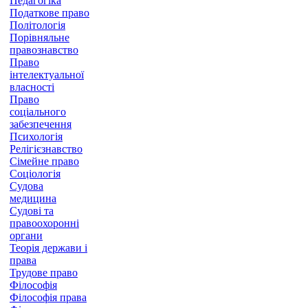
Педагогіка
Податкове право
Політологія
Порівняльне
правознавство
Право
інтелектуальної
власності
Право
соціального
забезпечення
Психологія
Релігієзнавство
Сімейне право
Соціологія
Судова
медицина
Судові та
правоохоронні
органи
Теорія держави і
права
Трудове право
Філософія
Філософія права