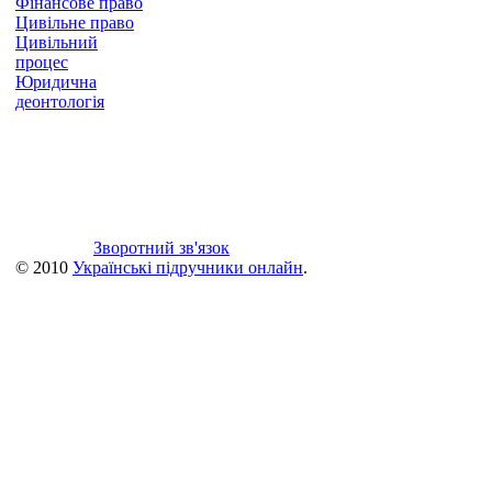
Фінансове право
Цивільне право
Цивільний
процес
Юридична
деонтологія
Зворотний зв'язок
© 2010
Українські підручники онлайн
.