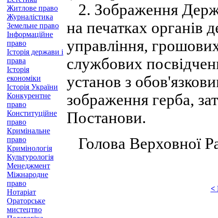
2. Зображення Держа
Житлове право
Журналістика
на печатках органів 
Земельне право
Інформаційне
управління, грошових
право
Історія держави і
службових посвідчен
права
Історія
установ з обов'язко
економіки
Історія України
зображення герба, за
Конкурентне
право
Конституційне
Постанови.
право
Кримінальне
Голова Верховної Ра
право
Кримінологія
Культурологія
Менеджмент
Міжнародне
право
<
Нотаріат
Ораторське
мистецтво