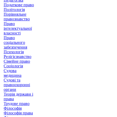
Педагогіка
Податкове право
Політологія
Порівняльне
правознавство
Право
інтелектуальної
власності
Право
соціального
забезпечення
Психологія
Релігієзнавство
Сімейне право
Соціологія
Судова
медицина
Судові та
правоохоронні
органи
Теорія держави і
права
Трудове право
Філософія
Філософія права