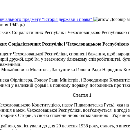
авчального предмету "Історія держави і права"
Договір м
вня 1945 р.)
ьких Соціалістичних Республік і Чехословацькою Республікою пр
их Соціалістичних Республік і Чехословацькою Республікою п
дент Чехословацької Республіки, сповнені бажання, щоб народи
ирій дружбі, щоб їм, у взаємному близькому співробітництві, бу
оваженими:
 Михайловича Молотова, Заступника Голови Ради Народних Ком
ка Фірлінгера, Голову Ради Міністрів, і Володимира Клементіса 
ими у належній формі і в повному порядку, погодились про таке
Стаття 1
ехословацькою Конституцією, назву Підкарпатська Русь), яка на п
иця в межі Чехословацької Республіки, возз'єднується, в згоді 
говірних Сторін, з своєю споконвічною батьківщиною - Україною 
їною, які існували до дня 29 вересня 1938 року, стають, з вн