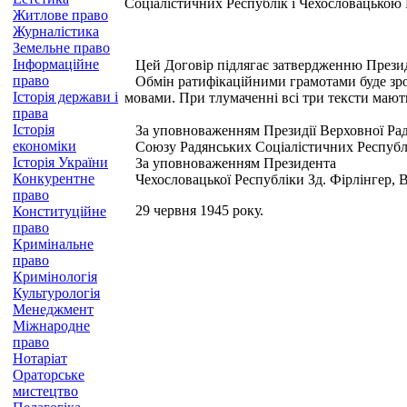
Соціалістичних Республік і Чехословацькою 
Житлове право
Журналістика
Земельне право
Інформаційне
Цей Договір підлягає затвердженню Президі
право
Обмін ратифікаційними грамотами буде зроб
Історія держави і
мовами. При тлумаченні всі три тексти мают
права
Історія
За уповноваженням Президії Верховної Ра
економіки
Союзу Радянських Соціалістичних Республі
Історія України
За уповноваженням Президента
Конкурентне
Чехословацької Республіки Зд. Фірлінгер, В
право
29 червня 1945 року.
Конституційне
право
Кримінальне
право
Кримінологія
Культурологія
Менеджмент
Міжнародне
право
Нотаріат
Ораторське
мистецтво