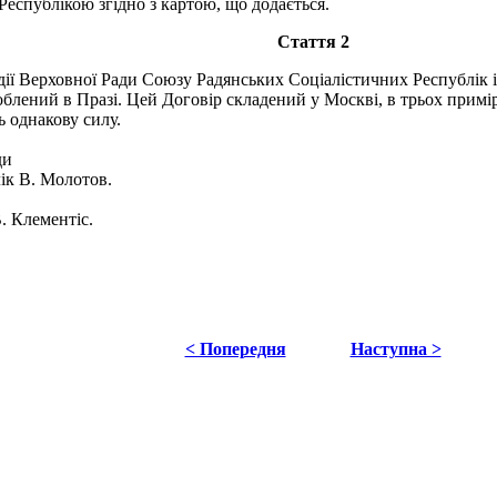
Республікою згідно з картою, що додається.
Стаття 2
ї Верховної Ради Союзу Радянських Соціалістичних Республік і
лений в Празі. Цей Договір складений у Москві, в трьох примір
ь однакову силу.
ди
к В. Молотов.
. Клементіс.
< Попередня
Наступна >