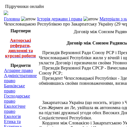
Підручники онлайн
Головна
Історія держави і права
Матеріали з н
Чехословацькою Республікою про Закарпатську Україну (29 чер
Партнери
Договір між Союзом Радянс
Авторські
Договір між Союзом Радянськ
реферати,
дипломні та
Президія Верховної Ради Союзу РСР і Прези
курсові роботи
Чехословацької Республіки жили у вічній і щ
укласти Договір і призначили своїми Уповн
Предмети
Президія Верховної Ради СРСР - Вячеслава
Аграрне право
Союзу РСР;
Адміністративне
Президент Чехословацької Республіки - Здене
право
обмінявшись своїми повноваженнями, визнан
Банківське
право
Господарське
право
Закарпатська Україна (що носить, згідно з Ч
Екологічне
Сен-Жермен ан Ле, увійшла як автономна один
право
на підставі дружньої угоди обох Високих До
Екологія
Соціалістичної Республіки.
Етика та
Кордони між Словакією і Закарпатською Укра
Естетика