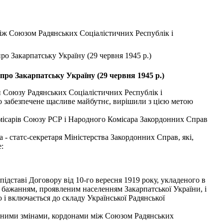
іж Союзом Радянських Соціалістичних Республік і
о Закарпатську Україну (29 червня 1945 р.)
ро Закарпатську Україну (29 червня 1945 р.)
 Союзу Радянських Соціалістичних Республік і
ло забезпечене щасливе майбутнє, вирішили з цією метою
ісарів Союзу РСР і Народного Комісара Закордонних Справ
- статс-секретаря Міністерства Закордонних Справ, які,
:
ідставі Договору від 10-го вересня 1919 року, укладеного в
з бажанням, проявленим населенням Закарпатської України, і
і включається до складу Української Радянської
есеними змінами, кордонами між Союзом Радянських