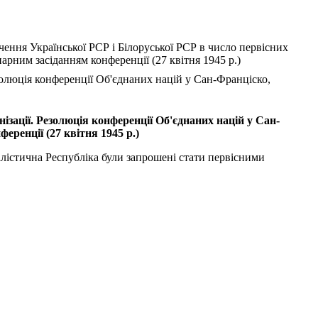
ення Української РСР і Білоруської РСР в число первісних
рним засіданням конференції (27 квітня 1945 р.)
золюція конференції Об'єднаних націй у Сан-Франціско,
зації. Резолюція конференції Об'єднаних націй у Сан-
ренції (27 квітня 1945 р.)
алістична Республіка були запрошені стати первісними