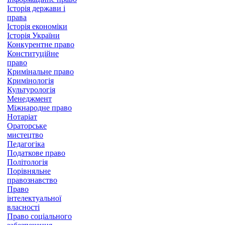
Історія держави і
права
Історія економіки
Історія України
Конкурентне право
Конституційне
право
Кримінальне право
Кримінологія
Культурологія
Менеджмент
Міжнародне право
Нотаріат
Ораторське
мистецтво
Педагогіка
Податкове право
Політологія
Порівняльне
правознавство
Право
інтелектуальної
власності
Право соціального