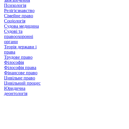
забезпечення
Психологія
Релігієзнавство
Сімейне право
Соціологія
Судова медицина
Судові та
правоохоронні
органи
Теорія держави і
права
Трудове право
Філософія
Філософія права
Фінансове право
Цивільне право
Цивільний процес
Юридична
деонтологія