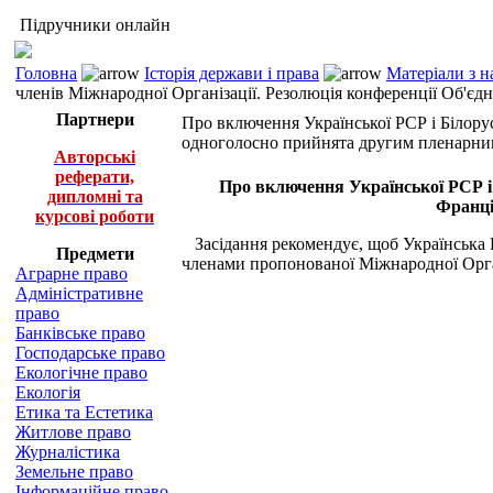
Підручники онлайн
Головна
Історія держави і права
Матеріали з н
членів Міжнародної Організації. Резолюція конференції Об'єд
Партнери
Про включення Української РСР і Білору
одноголосно прийнята другим пленарним 
Авторські
реферати,
Про включення Української РСР і 
дипломні та
Франці
курсові роботи
Засідання рекомендує, щоб Українська Р
Предмети
членами пропонованої Міжнародної Орга
Аграрне право
Адміністративне
право
Банківське право
Господарське право
Екологічне право
Екологія
Етика та Естетика
Житлове право
Журналістика
Земельне право
Інформаційне право