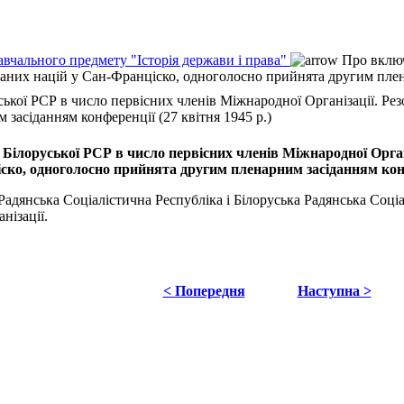
авчального предмету "Історія держави і права"
Про включ
наних націй у Сан-Франціско, одноголосно прийнята другим плена
ської РСР в число первісних членів Міжнародної Організації. Ре
засіданням конференції (27 квітня 1945 р.)
Білоруської РСР в число первісних членів Міжнародної Органі
ско, одноголосно прийнята другим пленарним засіданням конфе
адянська Соціалістична Республіка і Білоруська Радянська Соці
нізації.
< Попередня
Наступна >