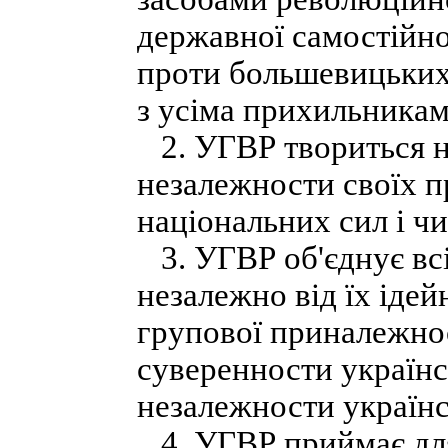
державної самостійно
проти большевицьких 
з усіма прихильникам
2. УГВР твориться н
незалежности своїх п
національних сил і чи
3. УГВР об'єднує всі
незалежно від їх ідей
групової приналежнос
суверенности українс
незалежности українс
4. УГВР приймає для