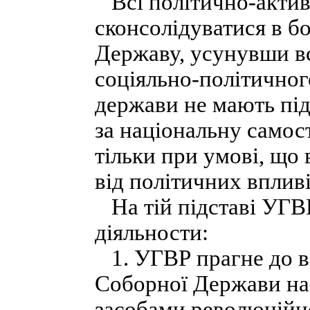
Всі політично-актив
сконсолідуватися в б
Державу, усунувши вс
соціяльно-політичного
держави не мають під
за національну само
тільки при умові, що
від політичних впливі
На тій підставі УГВР
діяльности:
1. УГВР прагне до ві
Соборної Держави на 
засобами революційно