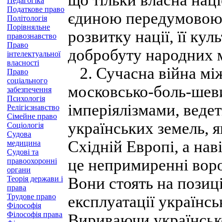
що тільки власна нац
Педагогіка
Податкове право
єдиною передумовою 
Політологія
Порівняльне
розвитку нації, її кул
правознавство
Право
добробуту народних 
інтелектуальної
власності
2. Сучасна війна мі
Право
соціального
московсько-боль-шеви
забезпечення
Психологія
імперіялізмами, ведет
Релігієзнавство
Сімейне право
українських земель, 
Соціологія
Судова
Східній Европі, а наві
медицина
Судові та
це непримиренні воро
правоохоронні
органи
Теорія держави і
Вони стоять на позиці
права
Трудове право
експлуатації українсь
Філософія
Філософія права
Вириваючи українсько