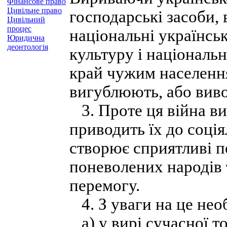
Фінансове право
Цивільне право
господарські засоби,
Цивільний
процес
національні українсь
Юридична
деонтологія
культуру і національн
край чужим населення
вигублюють, або виво
3. Проте ця війна ви
приводить їх до соція
створює сприятливі п
поневолених народів 
перемогу.
4. З уваги на це нео
а) у вирі сучасної т