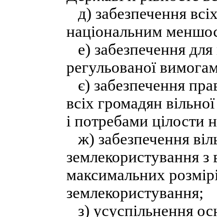
д) забезпечення всіх
національним меншост
е) забезпечення для в
регульованої вимогами
є) забезпечення прав
всіх громадян вільної
і потребами цілости н
ж) забезпечення віл
землекористування з 
максимальних розмірі
землекористування;
з) усуспільнення осн