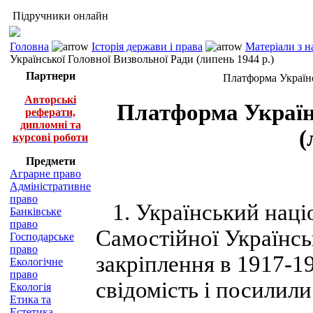
Підручники онлайн
Головна
Історія держави і права
Матеріали з н
Української Головної Визвольної Ради (липень 1944 р.)
Партнери
Платформа Українс
Авторські
Платформа Україн
реферати,
дипломні та
(
курсові роботи
Предмети
Аграрне право
Адміністративне
право
1. Український наці
Банківське
право
Самостійної Українськ
Господарське
право
закріплення в 1917-1
Екологічне
право
свідомість і посилил
Екологія
Етика та
Естетика