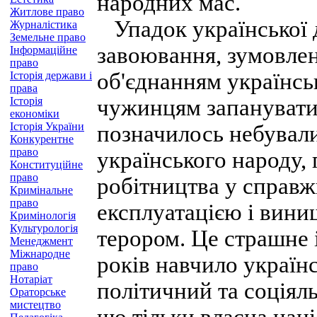
народних мас.
Житлове право
Упадок української 
Журналістика
Земельне право
завоювання, зумовле
Інформаційне
право
об'єднанням українсь
Історія держави і
права
Історія
чужинцям запанувати 
економіки
Історія України
позначилось небувал
Конкурентне
право
українського народу,
Конституційне
право
робітництва у справж
Кримінальне
право
експлуатацією і вини
Кримінологія
Культурологія
терором. Це страшне 
Менеджмент
Міжнародне
років навчило україн
право
Нотаріат
політичний та соціяль
Ораторське
мистецтво