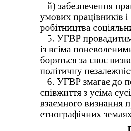
й) забезпечення прав
умових працівників і
робітництва соціяльн
5. УГВР провадитиме
із всіма поневоленими
боряться за своє визв
політичну незалежніс
6. УГВР змагає до п
співжиття з усіма су
взаємного визнання п
етнографічних землях