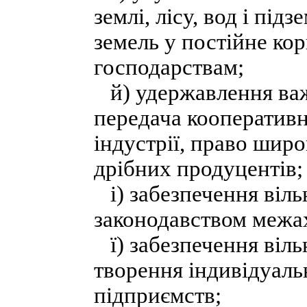
землі, лісу, вод і пі
земель у постійне ко
господарствам;
й) удержавлення важк
передача кооперативн
індустрії, право шир
дрібних продуцентів;
і) забезпечення віль
законодавством межа
ї) забезпечення віль
творення індивідуаль
підприємств;