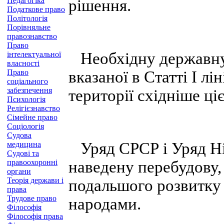
Педагогіка
рішення.
Податкове право
Політологія
Порівняльне
правознавство
Право
Необхідну державну 
інтелектуальної
власності
Право
вказаної в Статті І л
соціального
забезпечення
території східніше ціє
Психологія
Релігієзнавство
Сімейне право
Соціологія
Судова
Уряд СРСР і Уряд Н
медицина
Судові та
правоохоронні
наведену перебудову,
органи
Теорія держави і
подальшого розвитку
права
Трудове право
народами.
Філософія
Філософія права