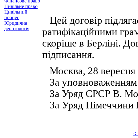
Фінансове право
Цивільне право
Цивільний
процес
Цей договір підлягає
Юридична
деонтологія
ратифікаційними гра
скоріше в Берліні. До
підписання.
Москва, 28 вересня 
За уповноваженням
За Уряд СРСР В. Мо
За Уряд Німеччини І
<