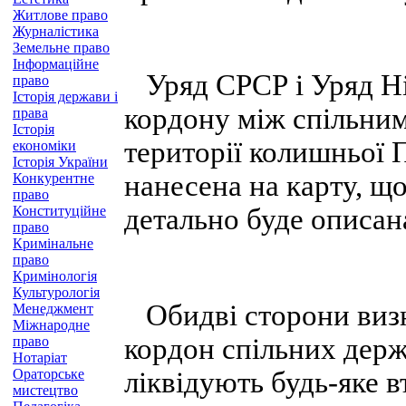
Житлове право
Журналістика
Земельне право
Інформаційне
Уряд СРСР і Уряд Ні
право
Історія держави і
кордону між спільни
права
Історія
території колишньої 
економіки
Історія України
нанесена на карту, що
Конкурентне
право
Конституційне
детально буде описан
право
Кримінальне
право
Кримінологія
Культурологія
Обидві сторони визн
Менеджмент
Міжнародне
кордон спільних держ
право
Нотаріат
Ораторське
ліквідують будь-яке в
мистецтво