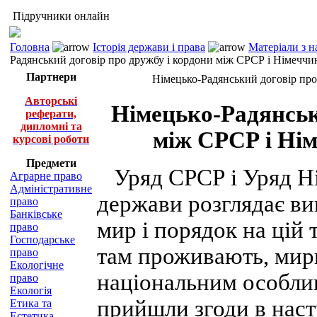
Підручники онлайн
Головна
Історія держави і права
Матеріали з н
Радянський договір про дружбу і кордони між СРСР і Німеччин
Партнери
Німецько-Радянський договір про
Авторські
Німецько-Радянськ
реферати,
дипломні та
між СРСР і Нім
курсові роботи
Предмети
Уряд СРСР і Уряд Ні
Аграрне право
Адміністративне
держави розглядає ви
право
Банківське
мир і порядок на цій 
право
Господарське
там проживають, мирн
право
Екологічне
національним особли
право
Екологія
прийшли згоди в нас
Етика та
Естетика