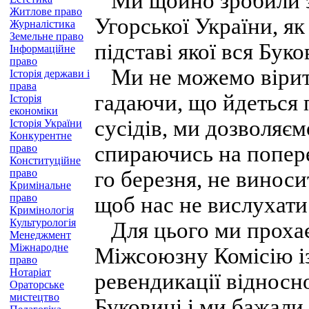
Ми щойно зробили за
Житлове право
Угорської України, як
Журналістика
Земельне право
підставі якої вся Бук
Інформаційне
право
Ми не можемо вірити 
Історія держави і
права
гадаючи, що йдеться 
Історія
економіки
сусідів, ми дозволяєм
Історія України
Конкурентне
спираючись на попере
право
Конституційне
право
го березня, не виноси
Кримінальне
право
щоб нас не вислухати
Кримінологія
Культурологія
Для цього ми прохає
Менеджмент
Міжнародне
Міжсоюзну Комісію із
право
Нотаріат
ревендикації відносн
Ораторське
мистецтво
Буковині і ми бажали 