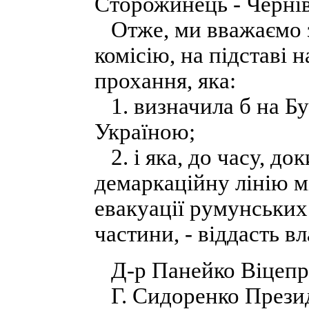
Сторожинець - Чернів
Отже, ми вважаємо з
комісію, на підставі
прохання, яка:
1. визначила б на Бу
Україною;
2. і яка, до часу, до
демаркаційну лінію 
евакуації румунських
частини, - віддасть в
Д-р Панейко Віцепр
Г. Сидоренко Президе