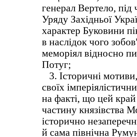
генерал Вертело, під 
Уряду Західньої Украї
характер Буковини пів
в наслідок чого зобов
меморіял відносно п
Потуг;
3. Історичні мотиви
своїх імперіялістичн
на факті, що цей край
частину князівства М
історично незаперечни
й сама північна Руму