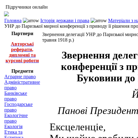
Підручники онлайн
Головна
Історія держави і права
Матеріали з н
УНР до Паризької мирної конференції з приводу її рішення про
Партнери
Звернення делегації УНР до Паризької мирної
травня 1918 р.)
Авторські
реферати,
Звернення делег
дипломні та
курсові роботи
конференції з пр
Предмети
Буковини до 
Аграрне право
Адміністративне
право
Й
Банківське
право
Господарське
Панові Президент
право
Екологічне
право
Ексцеленціе,
Екологія
Етика та
Естетика