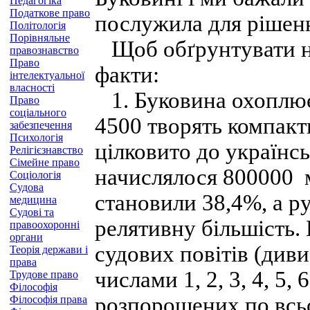
Педагогіка
Податкове право
послужила для рішенн
Політологія
Порівняльне
Щоб обґрунтувати на
правознавство
Право
факти:
інтелектуальної
власності
1. Буковина охоплює 
Право
соціального
4500 творять компак
забезпечення
Психологія
цілковито до українсь
Релігієзнавство
Сімейне право
начислялося 800000 м
Соціологія
Судова
становили 38,4%, а р
медицина
Судові та
релятивну більшість. 
правоохоронні
органи
судових повітів (диви
Теорія держави і
права
числами 1, 2, 3, 4, 5, 
Трудове право
Філософія
розпорошених по всь
Філософія права