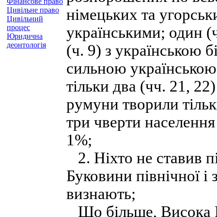
Фінансове право
Цивільне право
німецьких та угорськ
Цивільний
процес
українськими; один (
Юридична
деонтологія
(ч. 9) з українською бі
сильною українською
тільки два (чч. 21, 22
румуни творили тільки
три чверти населення і
1%;
2. Ніхто не ставив п
Буковини північної і 
визнають;
Що більше, Висока М