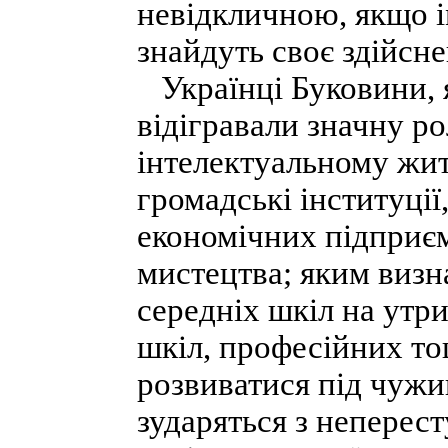
невідкличною, якщо і
знайдуть своє здійсне
Українці Буковини, я
відігравали значну р
інтелектуальному жит
громадські інституції
економічних підприєм
мистецтва; яким визна
середніх шкіл на утр
шкіл, професійних то
розвиватися під чуж
зударяться з непере