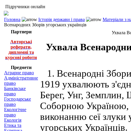
Підручники онлайн
Головна
Історія держави і права
Матеріали з н
Всенародних Зборів угорських українців
Партнери
Ухвала В
Авторські
Ухвала Всенародних
реферати,
дипломні та
курсові роботи
Предмети
1. Всенародні Збори 
Аграрне право
Адміністративне
1919 ухвалюють з'єдн
право
Банківське
Берег, Унг, Земплин, 
право
Господарське
Соборною Україною, 
право
Екологічне
виконанню сеї злуки
право
Екологія
угорських Українців.
Етика та
Естетика