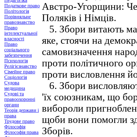
Педагогіка
Австро-Угорщини: Че
Податкове право
Політологія
Поляків і Німців.
Порівняльне
правознавство
5. Збори витають ма
Право
інтелектуальної
яке, стоячи на демок
власності
Право
самовизначення народ
соціального
забезпечення
проти політичного ор
Психологія
Релігієзнавство
проти висловлення йо
Сімейне право
Соціологія
Судова
6. Збори висловляют
медицина
Судові та
'їх союзникам, що бо
правоохоронні
органи
вибороли пригноблени
Теорія держави і
права
щоби вони помогли з
Трудове право
Філософія
Зборів.
Філософія права