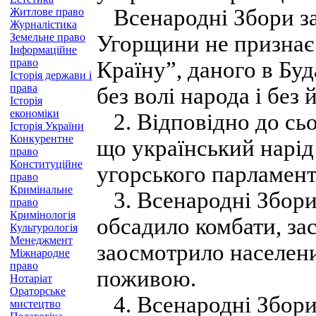
Всенародні Збори за
Житлове право
Журналістика
Земельне право
Угорщини не признає 
Інформаційне
право
Країну”, даного в Буд
Історія держави і
права
без волі народа і без
Історія
економіки
2. Відповідно до сь
Історія України
Конкурентне
що український нарід
право
Конституційне
угорського парламент
право
Кримінальне
3. Всенародні Збори 
право
Кримінологія
обсадило комбати, за
Культурологія
Менеджмент
заосмотрило населени
Міжнародне
право
поживою.
Нотаріат
Ораторське
4. Всенародні Збори 
мистецтво