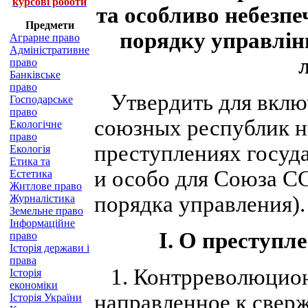
курсові роботи
та особливо небезпе
Предмети
порядку управлін
Аграрне право
Адміністративне
право
Банківське
право
Утвердить для включ
Господарське
право
союзных республик 
Екологічне
право
преступлениях госуд
Екологія
Етика та
и особо для Союза С
Естетика
Житлове право
порядка управления).
Журналістика
Земельне право
Інформаційне
I. О преступ
право
Історія держави і
права
1. Контрреволюционн
Історія
економіки
направленное к свер
Історія України