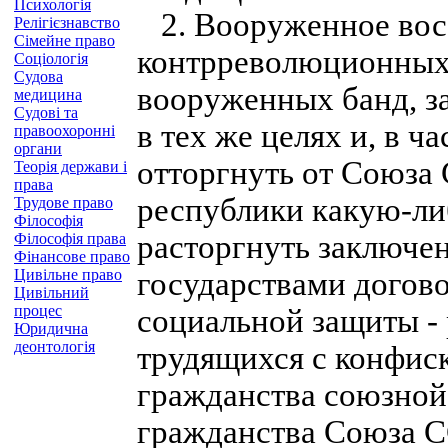
Психологія
2. Вооруженное восс
Релігієзнавство
Сімейне право
контрреволюционных 
Соціологія
Судова
вооруженных банд, за
медицина
Судові та
в тех же целях и, в ч
правоохоронні
органи
отторгнуть от Союза
Теорія держави і
права
республики какую-либ
Трудове право
Філософія
расторгнуть заключ
Філософія права
Фінансове право
Цивільне право
государствами догово
Цивільний
процес
социальной защиты - 
Юридична
деонтологія
трудящихся с конфис
гражданства союзной
гражданства Союза С