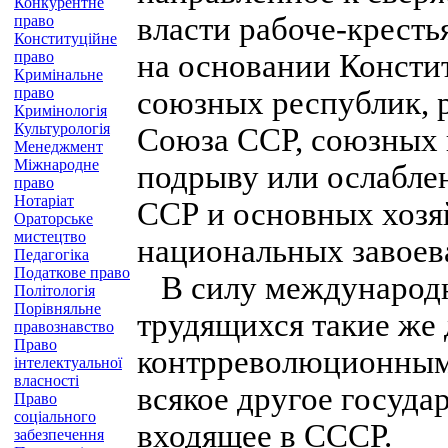
Конкурентне
власти рабоче-кресть
право
Конституційне
право
на основании Консти
Кримінальне
право
союзных республик, 
Кримінологія
Культурологія
Союза ССР, союзных 
Менеджмент
Міжнародне
подрыву или ослабле
право
Нотаріат
ССР и основных хозя
Ораторське
мистецтво
национальных завоев
Педагогіка
Податкове право
В силу международн
Політологія
Порівняльне
трудящихся такие же
правознавство
Право
контрреволюционными
інтелектуальної
власності
всякое другое госуда
Право
соціального
входящее в СССР.
забезпечення