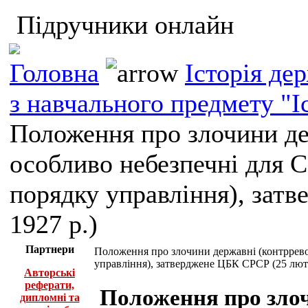
Підручники онлайн
Головна
Історія де
з навчального предмету "І
Положення про злочини де
особливо небезпечні для 
порядку управління), зат
1927 р.)
Партнери
Положення про злочини державні (контррево
управління), затверджене ЦБК СРСР (25 люто
Авторські
реферати,
Положення про злоч
дипломні та