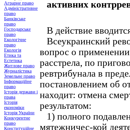
активних контррев
Аграрне право
Адміністративне
право
Банківське
право
В действие вводится
Господарське
право
Всеукраинский рево
Екологічне
право
вопрос о применении 
Екологія
Етика та
расстрела, по приго
Естетика
Житлове право
ревтрибунала в преде
Журналістика
Земельне право
Інформаційне
постановлением об о
право
Історія держави і
находит: отмена сме
права
Історія
результатом:
економіки
Історія України
1) полного подавлен
Конкурентне
право
мятежничес-кой деят
Конституційне