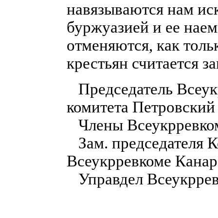
навязываются нам ис
буржуазией и ее наем
отменяются, как толь
крестьян считается з
Председатель Всеук
комитета Петровский
Члены Всеукрревкома
Зам. председателя 
Всеукрревкоме Кана
Управдел Всеукррев