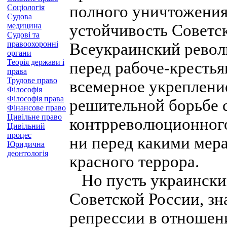
полного уничтожени
Соціологія
Судова
медицина
устойчивость Советск
Судові та
правоохоронні
Всеукраинский револ
органи
Теорія держави і
перед рабоче-крестья
права
Трудове право
всемерное укрепление
Філософія
Філософія права
решительной борьбе 
Фінансове право
Цивільне право
контрреволюционного
Цивільний
процес
ни перед какими мер
Юридична
деонтологія
красного террора.
Но пусть украинский
Советской России, зна
репрессии в отношени