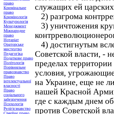
право
служащих ей царских
Кримінальне
право
2) разгрома контрре
Кримінологія
Культурологія
3) уничтожения кру
Менеджмент
Міжнародне
контрреволюционеров
право
Нотаріат
4) достигнутым всле
Ораторське
мистецтво
Советской власти, - 
Педагогіка
Податкове право
пределах территории
Політологія
Порівняльне
условия, угрожающие
правознавство
Право
на Украине, еще не л
інтелектуальної
власності
нашей Красной Армии
Право
соціального
где с каждым днем о
забезпечення
Психологія
против Советской вла
Релігієзнавство
Сімейне право