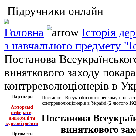
Підручники онлайн
Головна
Історія де
з навчального предмету "І
Постанова Всеукраїнськог
виняткового заходу покара
контрреволюціонерів в Укр
Партнери
Постанова Всеукраїнського ревкому про заст
контрреволюціонерів в Україні (2 лютого 192
Авторські
реферати,
Постанова Всеукраї
дипломні та
курсові роботи
виняткового захо
Предмети