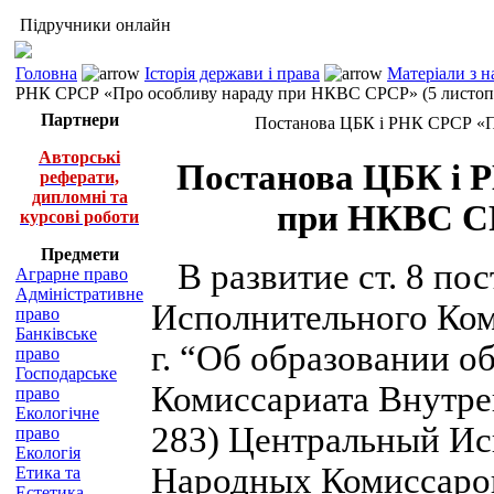
Підручники онлайн
Головна
Історія держави і права
Матеріали з н
РНК СРСР «Про особливу нараду при НКВС СРСР» (5 листопа
Партнери
Постанова ЦБК і РНК СРСР «Пр
Авторські
Постанова ЦБК і 
реферати,
дипломні та
при НКВС СР
курсові роботи
Предмети
В развитие ст. 8 по
Аграрне право
Адміністративне
Исполнительного Ком
право
Банківське
г. “Об образовании 
право
Господарське
Комиссариата Внутрен
право
Екологічне
283) Центральный Ис
право
Екологія
Народных Комиссаро
Етика та
Естетика