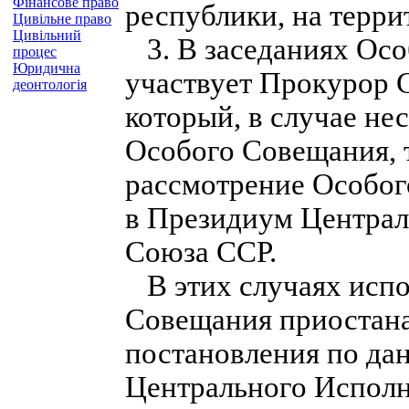
Фінансове право
республики, на терри
Цивільне право
Цивільний
3. В заседаниях Осо
процес
Юридична
участвует Прокурор С
деонтологія
который, в случае не
Особого Совещания, т
рассмотрение Особог
в Президиум Централ
Союза ССР.
В этих случаях исп
Совещания приостана
постановления по да
Центрального Исполн