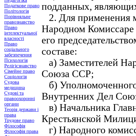
Педагогіка
подданных, являющи
Податкове право
Політологія
2. Для применения ме
Порівняльне
правознавство
Народном Комиссаре
Право
інтелектуальної
его председательств
власності
Право
составе:
соціального
забезпечення
а) Заместителей Нар
Психологія
Релігієзнавство
Союза ССР;
Сімейне право
Соціологія
Судова
б) Уполномоченного
медицина
Судові та
Внутренних Дел Сою
правоохоронні
органи
в) Начальника Главн
Теорія держави і
права
Крестьянской Милиц
Трудове право
Філософія
г) Народного комисс
Філософія права