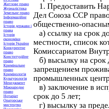
1. Предоставить На
Житлове право
Журналістика
Земельне право
Дел Союза ССР право
Інформаційне
право
общественно-опасны
Історія держави і
права
а) ссылку на срок до
Історія
економіки
местности, список к
Історія України
Конкурентне
Комиссариатом Внут
право
Конституційне
б) высылку на срок д
право
Кримінальне
запрещением прожива
право
Кримінологія
промышленных центр
Культурологія
Менеджмент
в) заключение в исп
Міжнародне
право
срок до 5 лет;
Нотаріат
Ораторське
г) высылку за пред
мистецтво