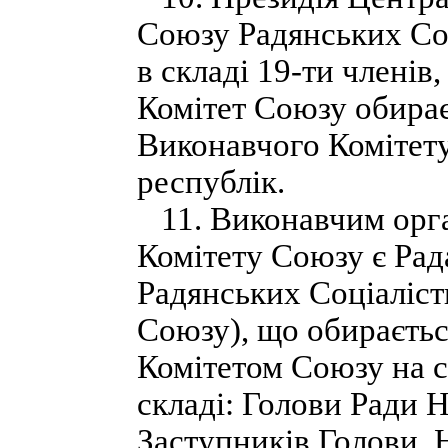
Союзу Радянських Со
в складі 19-ти члені
Комітет Союзу обирає
Виконавчого Комітету
республік.
11. Виконавчим орг
Комітету Союзу є Ра
Радянських Соціаліст
Союзу), що обираєть
Комітетом Союзу на 
складі: Голови Ради 
Заступників Голови,