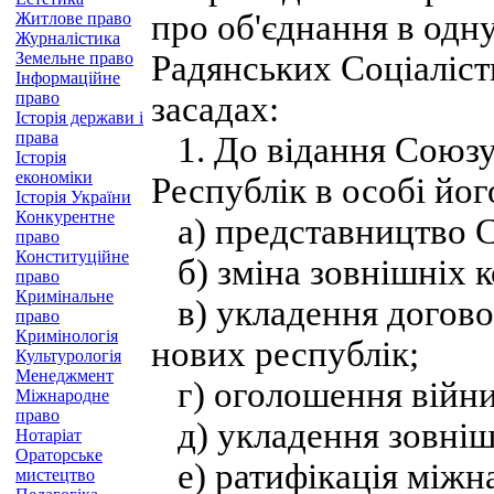
про об'єднання в одн
Житлове право
Журналістика
Земельне право
Радянських Соціаліст
Інформаційне
право
засадах:
Історія держави і
права
1. До відання Союзу
Історія
економіки
Республік в особі йо
Історія України
Конкурентне
а) представництво С
право
Конституційне
б) зміна зовнішніх 
право
Кримінальне
в) укладення догово
право
Кримінологія
нових республік;
Культурологія
Менеджмент
г) оголошення війни
Міжнародне
право
д) укладення зовніш
Нотаріат
Ораторське
е) ратифікація міжн
мистецтво