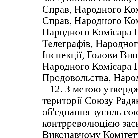
Справ, Народного Ко
Справ, Народного Ком
Народного Комісара 
Телеграфів, Народног
Інспекції, Голови Ви
Народного Комісара 
Продовольства, Народ
12. З метою утвердж
території Союзу Радя
об'єднання зусиль со
контрреволюцією зас
Виконавчому Комітет