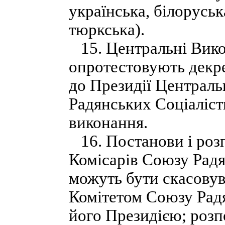
українська, білоруськ
тюркська).
15. Центральні Вико
опротестовують декр
до Президії Централ
Радянських Соціаліст
виконання.
16. Постанови і роз
Комісарів Союзу Радя
можуть бути скасову
Комітетом Союзу Радя
його Президією; роз