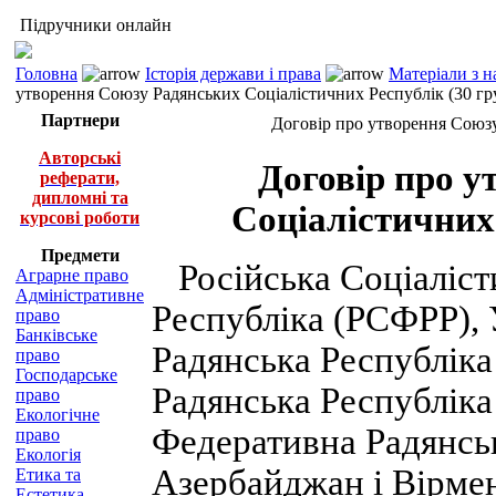
Підручники онлайн
Головна
Історія держави і права
Матеріали з н
утворення Союзу Радянських Соціалістичних Республік (30 гру
Партнери
Договір про утворення Союзу
Авторські
Договір про 
реферати,
дипломні та
Соціалістичних 
курсові роботи
Предмети
Російська Соціаліст
Аграрне право
Адміністративне
Республіка (РСФРР), 
право
Банківське
Радянська Республіка
право
Господарське
Радянська Республіка
право
Екологічне
Федеративна Радянськ
право
Екологія
Азербайджан і Вірмен
Етика та
Естетика