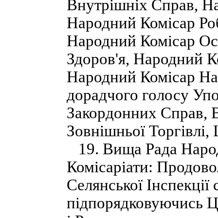
Внутрішніх Справ, Н
Народний Комісар Роб
Народний Комісар Ос
Здоров'я, Народний К
Народний Комісар Нац
дорадчого голосу Уп
Закордонних Справ, В
Зовнішньої Торгівлі, 
19. Вища Рада Народ
Комісаріати: Продовол
Селянської Інспекції
підпорядковуючись Ц