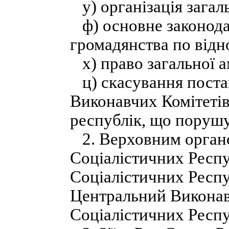
у) організація загал
ф) основне законодав
громадянства по відн
х) право загальної ам
ц) скасування постан
Виконавчих Комітетів
республік, що поруш
2. Верховним орган
Соціалістичних Респу
Соціалістичних Респуб
Центральний Виконав
Соціалістичних Респу