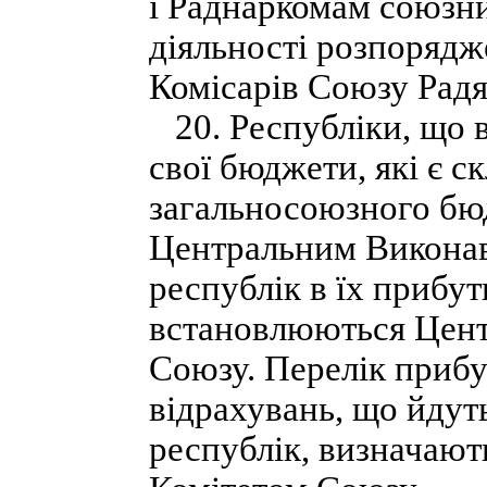
і Раднаркомам союзни
діяльності розпоряд
Комісарів Союзу Радя
20. Республіки, що в
свої бюджети, які є 
загальносоюзного бю
Центральним Викона
республік в їх прибу
встановлюються Цен
Союзу. Перелік прибу
відрахувань, що йдут
республік, визначаю