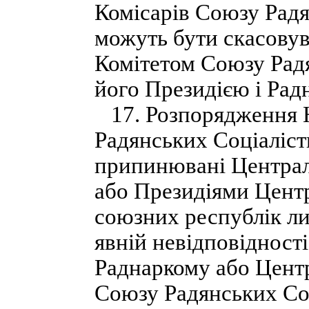
Комісарів Союзу Радя
можуть бути скасову
Комітетом Союзу Радя
його Президією і Рад
17. Розпорядження 
Радянських Соціаліс
припинювані Центра
або Президіями Цент
союзних республік ли
явній невідповідност
Раднаркому або Цент
Союзу Радянських Со