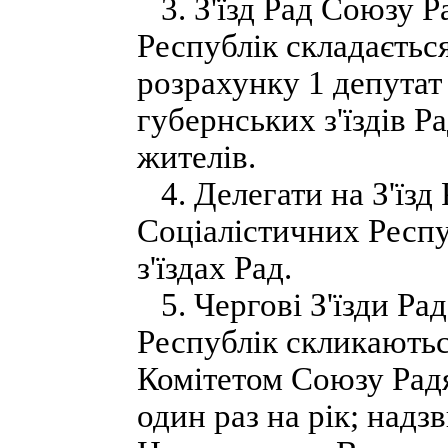
3. З'їзд Рад Союзу Р
Республік складається
розрахунку 1 депутат 
губернських з'їздів Р
жителів.
4. Делегати на З'їзд
Соціалістичних Респу
з'їздах Рад.
5. Чергові З'їзди Ра
Республік скликають
Комітетом Союзу Рад
один раз на рік; надз