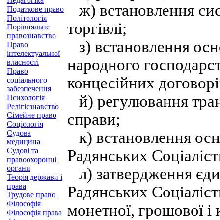
Педагогіка
ж) встановлення сист
Податкове право
Політологія
торгівлі;
Порівняльне
правознавство
з) встановлення осно
Право
інтелектуальної
народного господарст
власності
Право
концесійних договорі
соціального
забезпечення
й) регулювання тран
Психологія
Релігієзнавство
справи;
Сімейне право
Соціологія
Судова
к) встановлення осно
медицина
Судові та
Радянських Соціаліст
правоохоронні
органи
л) затвердження єд
Теорія держави і
права
Радянських Соціаліст
Трудове право
Філософія
монетної, грошової і 
Філософія права