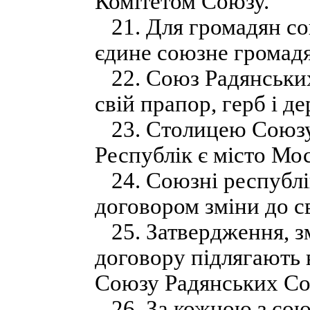
Комітетом Союзу.
21. Для громадян со
єдине союзне громадя
22. Союз Радянських
свій прапор, герб і д
23. Столицею Союзу
Республік є місто Мо
24. Союзні республік
договором зміни до с
25. Затвердження, з
договору підлягають 
Союзу Радянських Соц
26. За кожною з союз