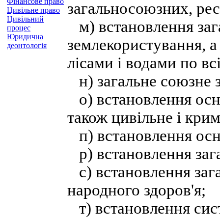
Фінансове право
загальносоюзних, рес
Цивільне право
Цивільний
м) встановлення заг
процес
Юридична
землекористування, а
деонтологія
лісами і водами по вс
н) загальне союзне з
о) встановлення осно
також цивільне і кри
п) встановлення осн
р) встановлення зага
с) встановлення зага
народного здоров'я;
т) встановлення сист