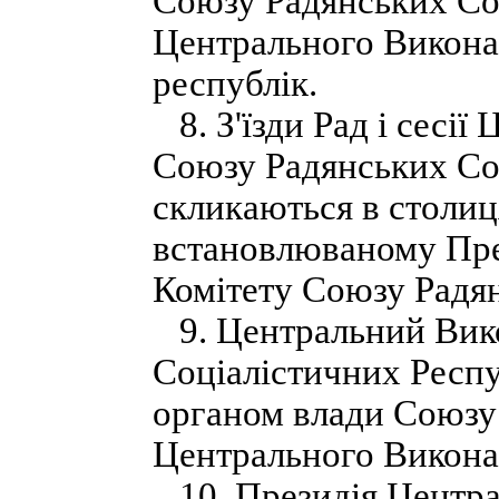
Союзу Радянських Соц
Центрального Виконав
республік.
8. З'їзди Рад і сесі
Союзу Радянських Со
скликаються в столиц
встановлюваному Пре
Комітету Союзу Радян
9. Центральний Вико
Соціалістичних Респ
органом влади Союзу 
Центрального Викона
10. Президія Центра