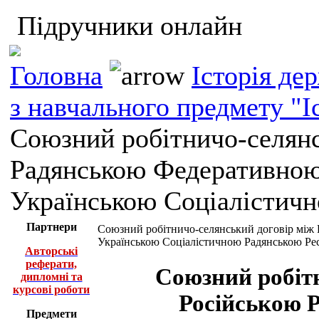
Підручники онлайн
Головна
Історія де
з навчального предмету "І
Союзний робітничо-селянс
Радянською Федеративною
Українською Соціалістич
Партнери
Союзний робітничо-селянський договір між
Українською Соціалістичною Радянською Ре
Авторські
реферати,
Союзний робіт
дипломні та
курсові роботи
Російською 
Предмети