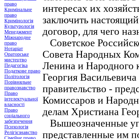
право
интересах их хозяйст
Кримінальне
право
заключить настоящий
Кримінологія
Культурологія
договор, для чего н
Менеджмент
Міжнародне
Советское Российско
право
Нотаріат
Совета Народных Ко
Ораторське
мистецтво
Ленина и Народного 
Педагогіка
Податкове право
Георгия Васильевича
Політологія
Порівняльне
правительство - пред
правознавство
Право
Комиссаров и Народн
інтелектуальної
власності
делам Христиана Геор
Право
соціального
Вышеозначенные уп
забезпечення
Психологія
представленные им п
Релігієзнавство
Сімейне право