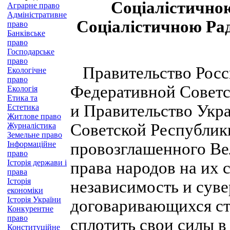
Соціалістично
Аграрне право
Адміністративне
Соціалістичною Ра
право
Банківське
право
Господарське
право
Правительство Росс
Екологічне
право
Федеративной Советс
Екологія
Етика та
и Правительство Укр
Естетика
Житлове право
Советской Республики
Журналістика
Земельне право
Інформаційне
провозглашенного Ве
право
Історія держави і
права народов на их 
права
Історія
независимость и сув
економіки
Історія України
договаривающихся ст
Конкурентне
право
сплотить свои силы в
Конституційне