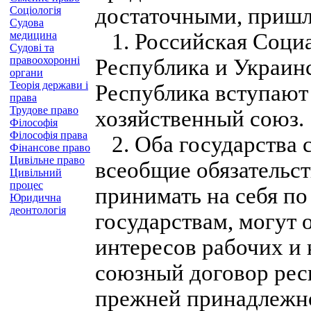
достаточными, приш
Соціологія
Судова
медицина
1. Российская Социа
Судові та
правоохоронні
Республика и Украин
органи
Теорія держави і
Республика вступают
права
Трудове право
хозяйственный союз.
Філософія
Філософія права
2. Оба государства 
Фінансове право
Цивільне право
всеобщие обязательст
Цивільний
процес
принимать на себя п
Юридична
деонтологія
государствам, могут
интересов рабочих и
союзный договор респ
прежней принадлежн