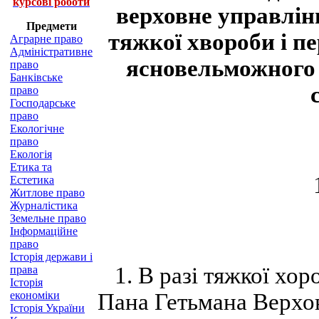
курсові роботи
верховне управлін
Предмети
тяжкої хвороби і 
Аграрне право
Адміністративне
ясновельможного 
право
Банківське
право
Господарське
право
Екологічне
право
Екологія
Етика та
Естетика
Житлове право
Журналістика
Земельне право
Інформаційне
право
Історія держави і
1. В разі тяжкої хо
права
Історія
економіки
Пана Гетьмана Верхо
Історія України