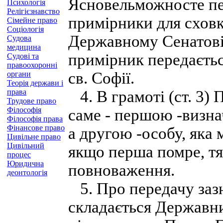
Ясновельможносте пе
Психологія
Релігієзнавство
примірники для схов
Сімейне право
Соціологія
Державному Сенатові і
Судова
медицина
примірник передаєть
Судові та
правоохоронні
св. Софії.
органи
Теорія держави і
права
4. В грамоті (ст. 3) 
Трудове право
Філософія
саме - першою -визн
Філософія права
Фінансове право
а другою -особу, яка
Цивільне право
Цивільний
якщо перша помре, тя
процес
Юридична
повноваження.
деонтологія
5. Про передачу зазн
складається Державни