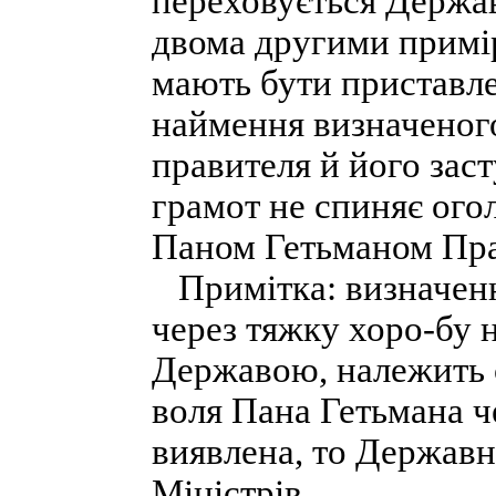
переховується Держав
двома другими примі
мають бути приставле
наймення визначеног
правителя й його засту
грамот не спиняє ог
Паном Гетьманом Прав
Примітка: визначенн
через тяжку хоро-бу 
Державою, належить 
воля Пана Гетьмана ч
виявлена, то Державн
Міністрів.