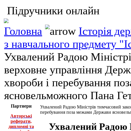
Підручники онлайн
Головна
Історія де
з навчального предмету "І
Ухвалений Радою Міністрі
верховне управління Держ
хвороби і перебування по
ясновельможного Пана Гет
Партнери
Ухвалений Радою Міністрів тимчасовий закон
перебування поза межами Держави ясновельм
Авторські
реферати,
Ухвалений Радою 
дипломні та