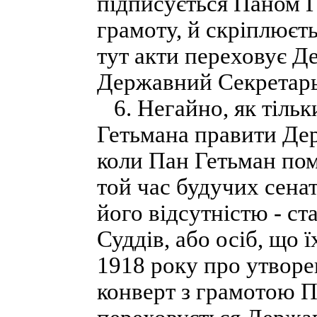
підписується Паном 
грамоту, й скріплюєт
тут акти переховує Де
Державний Секретарь
6. Негайно, як тільк
Гетьмана правити Дер
коли Пан Гетьман пом
той час будучих сенат
його відсутністю - ст
Суддів, або осіб, що ї
1918 року про утворе
конверт з грамотою П