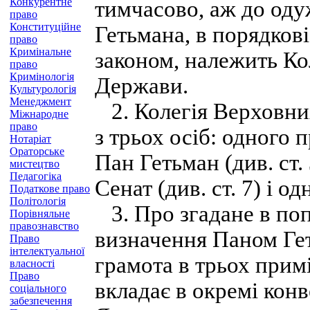
Конкурентне
тимчасово, аж до оду
право
Конституційне
Гетьмана, в порядков
право
Кримінальне
законом, належить Ко
право
Кримінологія
Держави.
Культурологія
Менеджмент
2. Колегія Верховни
Міжнародне
право
з трьох осіб: одного 
Нотаріат
Ораторське
Пан Гетьман (див. ст.
мистецтво
Педагогіка
Сенат (див. ст. 7) і о
Податкове право
Політологія
3. Про згадане в попе
Порівняльне
правознавство
визначення Паном Ге
Право
інтелектуальної
грамота в трьох прим
власності
Право
вкладає в окремі кон
соціального
забезпечення