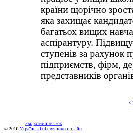
країни щорічно зроста
яка захищає кандидатс
багатьох вищих навча
аспірантуру. Підвищує
ступенів за рахунок 
підприємств, фірм, д
представників органі
<
Зворотний зв'язок
© 2010
Українські підручники онлайн
.