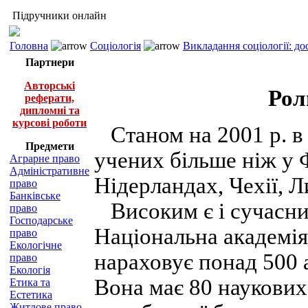
Підручники онлайн
Головна
Соціологія
Викладання соціології: д
Партнери
Авторські
Рол
реферати,
дипломні та
курсові роботи
Станом на 2001 р. в 
Предмети
учених більше ніж у Ф
Аграрне право
Адміністративне
Нідерландах, Чехії, Ли
право
Банківське
Високим є і сучасни
право
Господарське
Національна академія 
право
Екологічне
нараховує понад 500 а
право
Екологія
Вона має 80 наукових
Етика та
Естетика
Житлове право