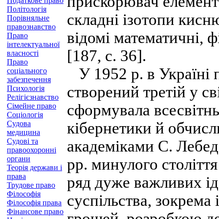
прискорювач елемента
Податкове право
Політологія
складні ізотопи кисню
Порівняльне
правознавство
відомі математичні, ф
Право
інтелектуальної
[187, с. 36].
власності
Право
У 1952 р. в Україні 
соціального
забезпечення
створений третій у св
Психологія
Релігієзнавство
сформувала всесвітнь
Сімейне право
Соціологія
Судова
кібернетики й обчислю
медицина
Судові та
академіками С. Лебед
правоохоронні
органи
рр. минулого столітт
Теорія держави і
права
ряд дуже важливих ід
Трудове право
Філософія
суспільства, зокрема
Філософія права
Фінансове право
грошей, розробкою д