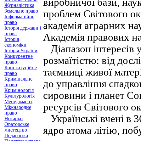
виробничої бази, нау
Журналістика
Земельне право
проблем Світового оке
Інформаційне
право
академія аграрних на
Історія держави і
права
Академія правових нау
Історія
економіки
Діапазон інтересів 
Історія України
Конкурентне
розмаїтістю: від дос
право
Конституційне
таємниці живої матер
право
Кримінальне
до управління спадко
право
Кримінологія
сировини і планет Со
Культурологія
Менеджмент
ресурсів Світового ок
Міжнародне
право
Українські вчені в 3
Нотаріат
Ораторське
ядро атома літію, по
мистецтво
Педагогіка