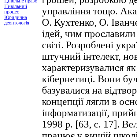
Цивільне право
Цивільний
управління тощо. Ака
процес
Юридична
О. Кухтенко, О. Іван
деонтологія
ідей, чим прославили
світі. Розроблені укр
штучний інтелект, но
характеризувалися як
кібернетиці. Вони бу
базувалися на відтвор
концепції лягли в ос
інформатизації, прий
1998 р. [63, с. 17]. В
працює у вищій школі