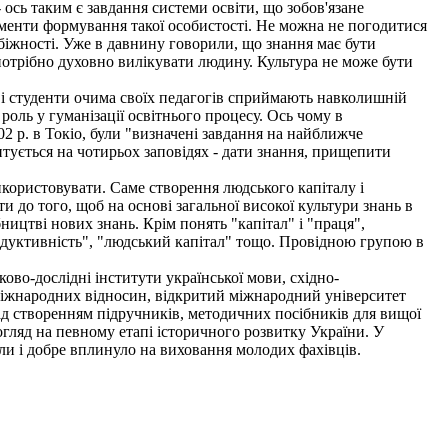
сь таким є завдання системи освіти, що зобов'язане
лементи формування такої особистості. Не можна не погодитися
збіжності. Уже в давнину говорили, що знання має бути
 потрібно духовно вилікувати людину. Культура не може бути
і і студенти очима своїх педагогів сприймають навколишній
 роль у гуманізації освітнього процесу. Ось чому в
002 р. в Токіо, були "визначені завдання на найближче
унтується на чотирьох заповідях - дати знання, прищепити
користовувати. Саме створення людського капіталу і
и до того, щоб на основі загальної високої культури знань в
ництві нових знань. Крім понять "капітал" і "праця",
родуктивність", "людський капітал" тощо. Провідною групою в
во-дослідні інститути української мови, східно-
і міжнародних відносин, відкритий міжнародний університет
ад створенням підручників, методичних посібників для вищої
огляд на певному етапі історичного розвитку України. У
ли і добре вплинуло на виховання молодих фахівців.