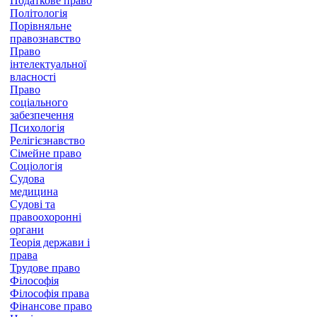
Податкове право
Політологія
Порівняльне
правознавство
Право
інтелектуальної
власності
Право
соціального
забезпечення
Психологія
Релігієзнавство
Сімейне право
Соціологія
Судова
медицина
Судові та
правоохоронні
органи
Теорія держави і
права
Трудове право
Філософія
Філософія права
Фінансове право