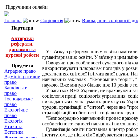
Підручники онлайн
Головна
Соціологія
Викладання соціології: д
Партнери
Авторські
реферати,
дипломні та
У зв'язку з реформуванням освіти намітилися
курсові роботи
гуманітаризацію освіти. У зв'язку з цим змін
Говорячи про особливості сучасного підходу 
Предмети
використовувати плюралізм поглядів у розвит
Аграрне право
досягненнях світової і вітчизняної науки. На
Адміністративне
навчальних закладах - "Економічна теорія", "
право
наукою. Вже минуло більше ніж 10 років з то
Банківське
У багатьох ВНЗ України, не враховуючи загал
право
соціологія праці, соціологія управління, соці
Господарське
викладається в усіх гуманітарних вузах Украї
право
трудові організації, є "ситом", через яке "п
Екологічне
стратифікації особистості і соціальних груп.
право
"Безпосередньо навчальний процес враховує 
Екологія
особистісного; єдності навчання і виховання
Етика та
Гуманізація освіти поставила в центр роботи
Естетика
інститутом, де після сім'ї відбувається пода
Житлове право