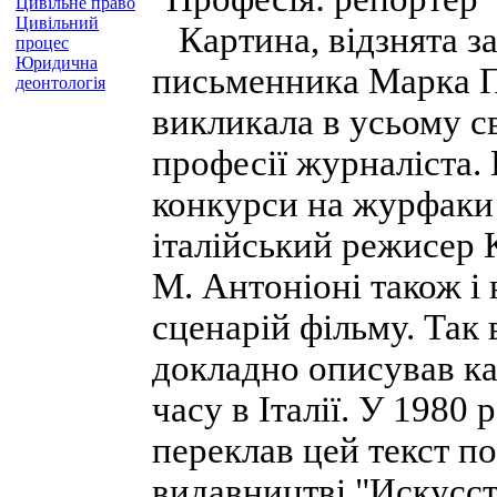
Цивільне право
Цивільний
Картина, відзнята за
процес
Юридична
письменника Марка П
деонтологія
викликала в усьому с
професії журналіста.
конкурси на журфаки 
італійський режисер 
М. Антоніоні також і 
сценарій фільму. Так 
докладно описував ка
часу в Італії. У 1980
переклав цей текст по
видавництві "Искусст