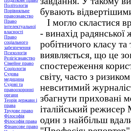
завдання. У такому в
Податкове право
Політологія
бувають відвертішим
Порівняльне
правознавство
І могло скластися в
Право
інтелектуальної
- винахід радянської
власності
Право
робітничого класу та 
соціального
забезпечення
виявляється, що це зо
Психологія
Релігієзнавство
спостереження корис
Сімейне право
Соціологія
Судова
світу, часто з ризико
медицина
Судові та
невситимий журналіс
правоохоронні
органи
збагнути приховані м
Теорія держави і
права
італійський режисер 
Трудове право
Філософія
один з найбільш вдали
Філософія права
Фінансове право
"Професія: репортер" 