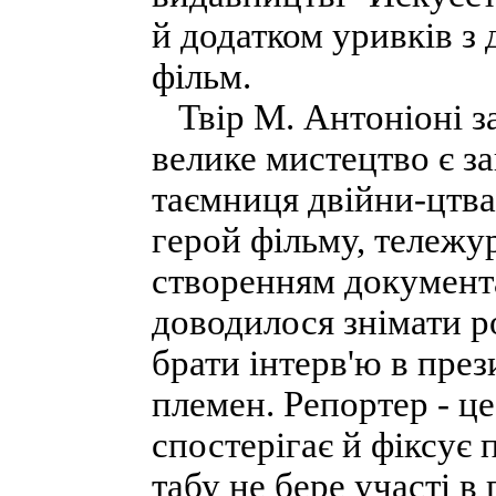
й додатком уривків з
фільм.
Твір М. Антоніоні за
велике мистецтво є за
таємниця двійни-цтва
герой фільму, тележу
створенням документ
доводилося знімати ро
брати інтерв'ю в през
племен. Репортер - ц
спостерігає й фіксує 
табу не бере участі в