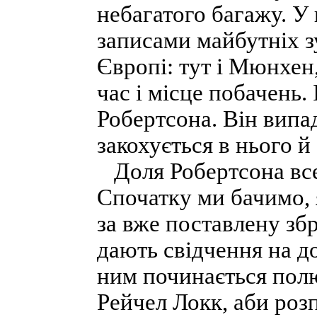
небагатого багажу. У
записами майбутніх з
Європі: тут і Мюнхен,
час і місце побачень
Робертсона. Він випа
закохується в нього й
Доля Робертсона все 
Спочатку ми бачимо, 
за вже поставлену збр
дають свідчення на до
ним починається пол
Рейчел Локк, аби розп