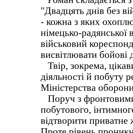
"Двадцять днів без в
- кожна з яких охоплю
німецько-радянської 
військовий кореспонде
висвітлювати бойові д
Твір, зокрема, ціка
діяльності й побуту р
Міністерства оборони
Поруч з фронтовими 
побутового, інтимног
відтворити приватне ж
Проте рівень проник