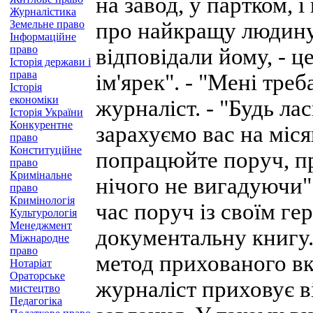
на завод, у партком, 
Журналістика
Земельне право
про найкращу людину 
Інформаційне
право
відповідали йому, - ц
Історія держави і
права
ім'ярек". - "Мені тре
Історія
економіки
журналіст. - "Будь лас
Історія України
Конкурентне
зарахуємо вас на міся
право
Конституційне
попрацюйте поруч, пр
право
Кримінальне
нічого не вигадуючи"
право
Кримінологія
час поруч із своїм ге
Культурологія
Менеджмент
документальну книгу
Міжнародне
право
метод прихованого вк
Нотаріат
Ораторське
журналіст приховує в
мистецтво
Педагогіка