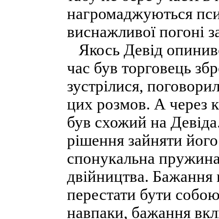
нагромаджуються псих
виснажливої погоні з
Якось Девід опинився
час був торговець збр
зустрілися, поговори
цих розмов. А через к
був схожий на Девіда
рішення зайняти його 
спонукальна пружина 
двійництва. Бажання 
перестати бути собою
навпаки, бажання вк