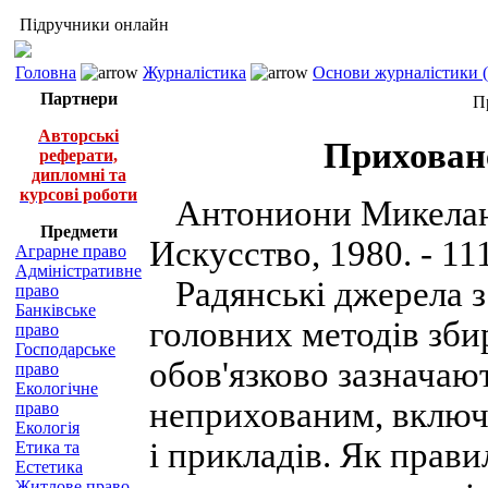
Підручники онлайн
Головна
Журналістика
Основи журналістики (
Партнери
П
Авторські
Приховане
реферати,
дипломні та
курсові роботи
Антониони Микеландж
Предмети
Искусство, 1980. - 111
Аграрне право
Адміністративне
Радянські джерела з
право
Банківське
головних методів зби
право
Господарське
обов'язково зазначаю
право
Екологічне
неприхованим, включ
право
Екологія
і прикладів. Як прави
Етика та
Естетика
Житлове право