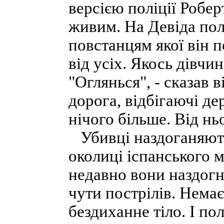
версією поліції Робер
живим. На Девіда пол
повстанцям якої він п
від усіх. Якось дівчин
"Оглянься", - сказав 
дорога, відбігаючі де
нічого більше. Від нь
Убивці наздоганяють 
околиці іспанського 
недавно вони наздогн
чути пострілів. Немає
бездиханне тіло. І пол