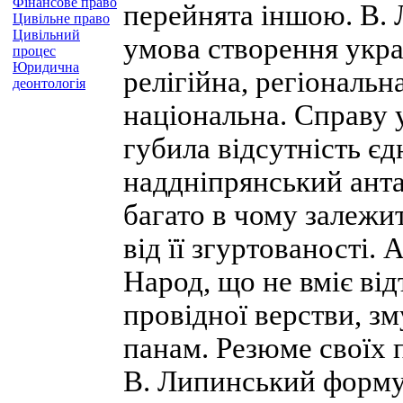
Фінансове право
перейнята іншою. В.
Цивільне право
Цивільний
умова створення укра
процес
Юридична
релігійна, регіональн
деонтологія
національна. Справу 
губила відсутність єд
наддніпрянський анта
багато в чому залежит
від її згуртованості. 
Народ, що не вміє від
провідної верстви, з
панам. Резюме своїх п
В. Липинський форму