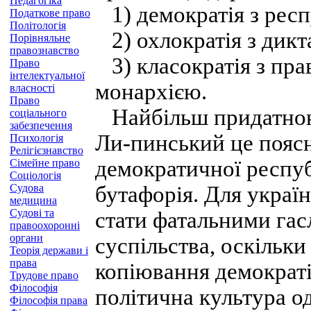
Педагогіка
1) демократія з респ
Податкове право
Політологія
2) охлократія з дикт
Порівняльне
правознавство
3) класократія з пр
Право
інтелектуальної
монархією.
власності
Право
Найбільш придатною 
соціального
забезпечення
Ли-пинський це пояс
Психологія
Релігієзнавство
демократичної респуб
Сімейне право
Соціологія
Судова
бутафорія. Для україн
медицина
Судові та
стати фатальними гас
правоохоронні
органи
суспільства, оскільк
Теорія держави і
права
копіювання демократії
Трудове право
Філософія
політична культура од
Філософія права