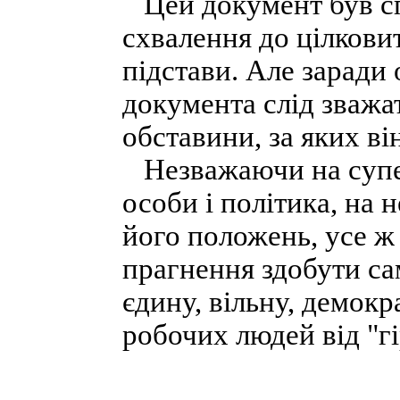
Цей документ був сп
схвалення до цілковит
підстави. Але заради 
документа слід зважат
обставини, за яких ві
Незважаючи на супер
особи і політика, на 
його положень, усе ж 
прагнення здобути сам
єдину, вільну, демок
робочих людей від "гі