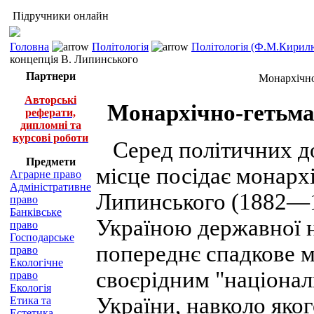
Підручники онлайн
Головна
Політологія
Політологія (Ф.М.Кирилю
концепція В. Липинського
Партнери
Монархічно
Авторські
Монархічно-гетьма
реферати,
дипломні та
курсові роботи
Серед політичних до
Предмети
місце посідає монарх
Аграрне право
Адміністративне
Липинського (1882—19
право
Банківське
Україною державної 
право
Господарське
попереднє спадкове м
право
Екологічне
своєрідним "націона
право
Екологія
України, навколо яког
Етика та
Естетика