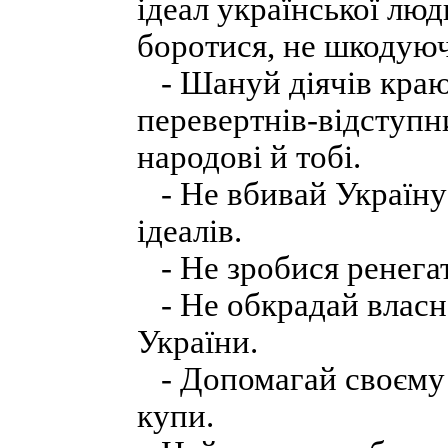
ідеал української люд
боротися, не шкодуюч
- Шануй діячів краю,
перевертнів-відступни
народові й тобі.
- Не вбивай Україну
ідеалів.
- Не зробися ренега
- Не обкрадай власн
України.
- Допомагай своєму 
купи.