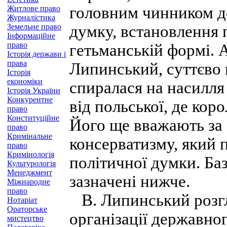
головним чинником де
Житлове право
Журналістика
Земельне право
думку, встановлення 
Інформаційне
право
гетьманській формі. 
Історія держави і
права
Липинський, суттєво в
Історія
економіки
спиралася на насилля
Історія України
Конкурентне
від польської, де кор
право
Конституційне
Його ще вважають за 
право
Кримінальне
консерватизму, який 
право
Кримінологія
політичної думки. Баз
Культурологія
Менеджмент
зазначені нижче.
Міжнародне
право
В. Липинський розгл
Нотаріат
Ораторське
організації державног
мистецтво