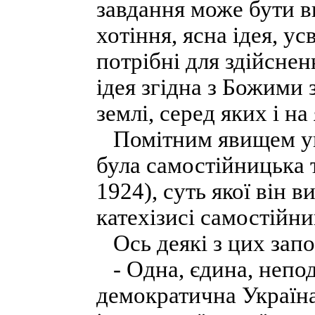
завдання може бути в
хотіння, ясна ідея, у
потрібні для здійсненн
ідея згідна з Божими 
землі, серед яких і на
Помітним явищем укр
була самостійницька 
1924), суть якої він 
катехізисі самостійни
Ось деякі з цих запо
- Одна, єдина, неподі
демократична Україн