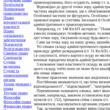
Податкове право
правопорушника, його осудність, намір і т.
Політологія
Відповідно до другої точки зору, адміністр
Порівняльне
частина закріплює ознаки, що є обов'язковими
правознавство
Особливої частини не фігурують. Особлива ч
Право
правової норми за статтями Загальної й Особ
інтелектуальної
адміністративного правопорушення.
власності
Наприклад, ст. 148 КпАП застерігає: "Пошко
Право
умисно пошкоджує телефон-автомат, то компе
соціального
цієї точки зору, з'ясування складу будь-яко
забезпечення
Саме ця точка зору, на нашу думку, щонайкр
Психологія
Усі ознаки складу адміністративного правопо
Релігієзнавство
прикладу дрібне розкрадання (ст. 51 КпАП). С
Сімейне право
і в сукупності, нічого вартого осуду не міс
Соціологія
виникає юридична модель адміністративного
Судова
З визнання такої властивості складу, як цілі
медицина
цього складу, тобто воно не може бути квалі
Судові та
або немає ніякого.
правоохоронні
Велике практичне значення має виділення п
органи
Постійними вважаються ті, що чітко визначе
Теорія держави і
відповідальності", "піднаглядний", "контраба
права
Перемінними називають ознаки, зміст яких ч
Трудове право
актами, наприклад, законом установлена відпо
Філософія
пунктів (ст. 152), тримання собак і кішок (ст.
Філософія права
змінюватися, скасовуватися органами управлі
Фінансове право
Так, останніми роками значні зміни спостер