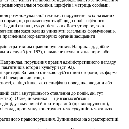
я розмножувальної техніки, шрифтів і матриць особами,
ання розмножувальної техніки, і порушення всіх названих
 про норми, що регламентують дії щодо поліграфічного
і єдині ознаки, сукупність яких його утворює, то в
а прагненням законодавця уникнути загальних формулювань,
о з прагненням нор-мотворчих органів заощадити
я адміністративним правопорушенням. Наприклад, дрібне
альних служб (ст. 183), навмисне псування паспорта або
. Наприклад, порушення правил адміністративного нагляду
м'ятників історії і культури (ст. 92).
 критерії. За такою ознакою суб'єктивні сторони, як форма
ві і некорисливі тощо.
ості, є ніщо інше, як специфічна поведінка людини або
ній світ і внутрішнього ставлення до подій, які тут
ьство). Отже, поведінка — це взаємозв'язок і
оведінці, у тому числі й протиправній (правопорушенні),
цим і склад проступку конструюють як сукупність чотирьох
істративного правопорушення. Зупинимося на характеристиці