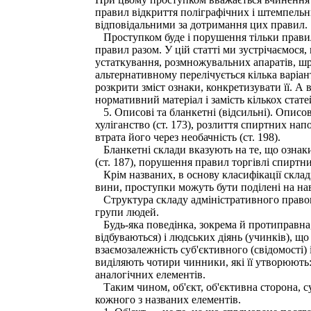
правил відкриття поліграфічних і штемпельни
відповідальними за дотримання цих правил.
Проступком буде і порушення тільки правил 
правил разом. У цій статті ми зустрічаємося
устаткування, розмножувальних апаратів, шри
альтернативному перелічується кілька варіа
розкрити зміст ознаки, конкретизувати її. А
нормативний матеріал і замість кількох стат
5. Описові та бланкетні (відсильні). Описо
хуліганство (ст. 173), розлиття спиртних на
втрата його через необачність (ст. 198).
Бланкетні склади вказують на те, що ознаки
(ст. 187), порушення правил торгівлі спиртни
Крім названих, в основу класифікації склад
вини, проступки можуть бути поділені на нав
Структура складу адміністративного правопо
групи людей.
Будь-яка поведінка, зокрема й протиправна, 
відбуваються) і людських діянь (учинків), що
взаємозалежність суб'єктивного (свідомості) 
виділяють чотири чинники, які її утворюють: 
аналогічних елементів.
Таким чином, об'єкт, об'єктивна сторона, с
кожного з названих елементів.