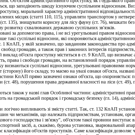
ня. Об'єктом адміністративного проступку, як і будь-якого право
ься, що заподіюють шкоду існуючим суспільним відносинам. Ви
роступку, моральний характер адміністративної відповідальності
их місцях (статті 110, 115), управляти транспортом у нетверезому
(ст. 135), знищувати корисну для лісу фауну (ст. 76), мешкати бе
му розвитку схвалюваних державою суспільних зв'язків.
овані за допомогою права, і не всі урегульовані правом віднос
ше такі суспільні відносини, які охороняються адміністративною
 1 КпАП, у якій зазначено, що завданням законодавства про адмі
 свобод громадян, а також прав і законних інтересів підприємств,
й виклад об'єкта проступку міститься в ст. 9 КпАП, що визначає
ть, права і свободи громадян, на встановлений порядок управлін
у визнаються суспільні відносини, урегульовані правовими норм
(сторону) його складу, то маємо на увазі ознаки об'єкта, названі
стини КпАП прямо зазначені ознаки об'єкта, що охороняється: по
(ст. 48), порушення права державної власності на ліси (ст. 49),
ься також у назві глав Особливої частини: адміністративні прав
ть на громадський порядок і громадську безпеку (гл. 14), адмі
логічно випливають зі змісту статті. Так, ст. 132 КпАП установ
ин чи механізмів, що належать підприємствам, установам, органі
ового господарства і зв'язку", об'єктом такої провини виступає в
портний засіб, а, скажімо, бурова установка, зварювальний апа
класифікація об'єктів проступків. Саме класифікація дозволяє ч