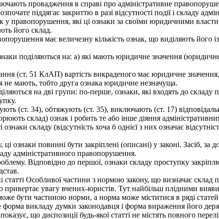
лючають провадження в справі про адміністративне правопорушен
зпочате піддягає закриттю в разі відсутності події і складу ад
у правопорушення, які ці ознаки за своїми юридичними властиво
ють його склад.
орушення має величезну кількість ознак, що виділяють його із 
аки поділяються на: а) які мають юридичне значення (юридичне
ня (ст. 51 КлАП) вартість викраденого має юридичне значення, 
ня не мають, тобто друга ознака юридичне незначуща.
ються на дві групи: по-перше, ознаки, які входять до складу пр
упку.
ь (ст. 34), обтяжують (ст. 35), виключають (ст. 17) відповідаль
рюють склад) ознак і робить те або інше діяння адміністративни
 ознаки складу (відсутність хоча б однієї з них означає відсутніс
ці ознаки повинні бути закріплені (описані) у законі. Засіб, за д
ладу адміністративного правопорушення.
проблему. Відповідно до першої, ознаки складу проступку закріп
дстав.
статті Особливої частини з нормою закону, що визначає склад 
но привертає увагу вчених-юристів. Тут найбільш плідними вияв
може бути частиною норми, а норма може міститися в ряді статей і
е форма викладу думки законодавця і форма вираження його держ
азує, що диспозиції будь-якої статті не містять повного перелік