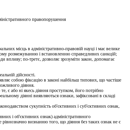
іністративного правопорушення
ьних місць в адміністративно-правовій науці і має велике
ньому розмежуванню і встановленню справедливих санкцій;
и впливу; по-третє, дозволяє зрозуміти закон, допомагає
альній дійсності.
вляє собою фіксацію в законі найбільш типових, що частіше
можливого діяння.
те, є або ні якесь діяння проступком, його потрібно
еальному діянні виявляються ознаки, зафіксовані в складі
онодавством сукупність об'єктивних і суб'єктивних ознак,
ивних і об'єктивних ознак) адміністративного
рівнозначно визнанню того, що діяння без таких ознак не є