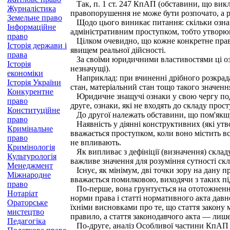
Так, п. 1 ст. 247 КпАП (обставини, що вик
Журналістика
правопорушення не може бути розпочато, а ро
Земельне право
Щодо цього виникає питання: скільки ознак 
Інформаційне
адміністративним проступком, тобто утворю
право
Цілком очевидно, що кожне конкретне правоп
Історія держави і
явищем реальної дійсності.
права
За своїми юридичними властивостями ці озн
Історія
незначущі).
економіки
Наприклад: при вчиненні дрібного розкрадан
Історія України
стан, матеріальний стан тощо такого значен
Конкурентне
Юридичне знащучі ознаки у свою чергу поділя
право
друге, ознаки, які не входять до складу прост
Конституційне
До другої належать обставини, що пом'якшуют
право
Наявність у діянні конструктивних (які утво
Кримінальне
вважається проступком, коли воно містить всі
право
не впливають.
Кримінологія
Як випливає з дефініції (визначення) складу, 
Культурологія
важливе значення для розуміння сутності ск
Менеджмент
Існує, як мінімум, дві точки зору на дану 
Міжнародне
вважається помилковою, виходячи з таких пі
право
По-перше, вона грунтується на ототожненні 
Нотаріат
норми права і статті нормативного акта дав
Ораторське
їхніми висновками про те, що стаття закону 
мистецтво
правило, а стаття законодавчого акта — лиш
Педагогіка
По-друге, аналіз Особливої частини КпАП пок