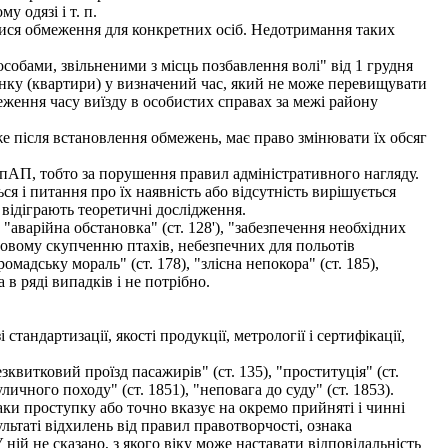
 одязі і т. п.
ися обмеження для конкретних осіб. Недотримання таких
собами, звільненими з місць позбавлення волі" від 1 грудня
инку (квартири) у визначений час, який не може перевищувати
меження часу виїзду в особистих справах за межі району
е після встановлення обмежень, має право змінювати їх обсяг
КпАП, тобто за порушення правил адміністративного нагляду.
 і питання про їх наявність або відсутність вирішується
відіграють теоретичні дослідження.
 "аварійна обстановка" (ст. 128'), "забезпечення необхідних
асовому скупченню птахів, небезпечних для польотів
омадську мораль" (ст. 178), "злісна непокора" (ст. 185),
 в ряді випадків і не потрібно.
андартизації, якості продукції, метрології і сертифікації,
квитковий проїзд пасажирів" (ст. 135), "проституція" (ст.
уличного походу" (ст. 1851), "неповага до суду" (ст. 1853).
и проступку або точно вказує на окремо прийняті і чинні
ультаті відхилень від правил правотворчості, ознака
ій не сказано, з якого віку може наставати відповідальність