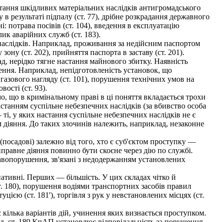
астання шкідливих матеріальних наслідків антигромадського
в результаті підпалу (ст. 77), дрібне розкрадання державного
і: потрава посівів (ст. 104), введення в експлуатацію
ик аварійних служб (ст. 183).
наслідків. Наприклад, проживання за недійсним паспортом
зону (ст. 202), прийняття паспорта в заставу (ст. 201).
 нерідко тягне настання майнового збитку. Наявність
нення. Наприклад, непідготовленість установок, що
 газового нагляду (ст. 101), порушення технічних умов на
ості (ст. 93).
 що в кримінальному праві в ці поняття вкладається трохи
астанням суспільне небезпечних наслідків (за вбивство особа
ті, у яких настання суспільне небезпечних наслідків не є
 діяння. До таких злочинів належить, наприклад, незаконне
посадові) залежно від того, хто є суб'єктом проступку —
иправне діяння повинно бути скоєне через дію по службі.
правопорушення, зв'язані з недодержанням установлених
нативні. Перших — більшість. У цих складах чітко й
. 180), порушення водіями транспортних засобів правил
уцією (ст. 181'), торгівля з рук у невстановлених місцях (ст.
 кілька варіантів дій, учинення яких визнається проступком.
лад, ст. 189 КпАП установлює відповідальність за порушення