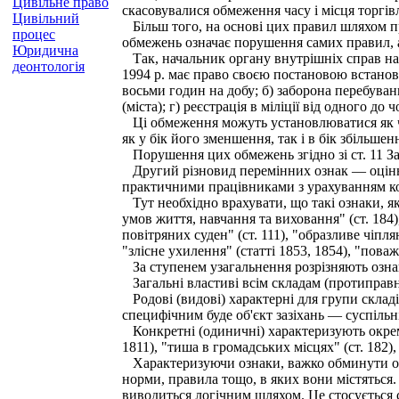
Цивільне право
скасовувалися обмеження часу і місця торгівл
Цивільний
Більш того, на основі цих правил шляхом п
процес
обмежень означає порушення самих правил, 
Юридична
Так, начальник органу внутрішніх справ на п
деонтологія
1994 p. має право своєю постановою встанов
восьми годин на добу; б) заборона перебуван
(міста); г) реєстрація в міліції від одного до 
Ці обмеження можуть установлюватися як час
як у бік його зменшення, так і в бік збільшен
Порушення цих обмежень згідно зі ст. 11 За
Другий різновид перемінних ознак — оцінні. 
практичними працівниками з урахуванням кон
Тут необхідно врахувати, що такі ознаки, як "
умов життя, навчання та виховання" (ст. 184
повітряних суден" (ст. 111), "образливе чіпля
"злісне ухилення" (статті 1853, 1854), "поваж
За ступенем узагальнення розрізняють ознаки:
Загальні властиві всім складам (протиправніс
Родові (видові) характерні для групи складів
специфічним буде об'єкт зазіхань — суспільн
Конкретні (одиничні) характеризують окремі 
1811), "тиша в громадських місцях" (ст. 182),
Характеризуючи ознаки, важко обминути одн
норми, правила тощо, в яких вони містяться. 
виводиться логічним шляхом. Це стосується с