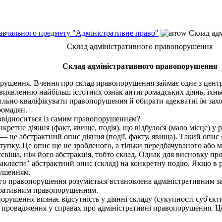
навчального предмету "Адміністративне право"
Склад адм
Склад адміністративного правопорушення
Склад адміністративного правопорушення
ушення. Вчення про склад правопорушення займає одне з централ
 виявленню найбільш істотних ознак антигромадських діянь, їх
льно кваліфікувати правопорушення й обирати адекватні їм заход
ромадян.
ввідноситься із самим правопорушенням?
не діяння (факт, явище, подія), що відбулося (мало місце) у ре
е абстрактний опис діяння (події, факту, явища). Такий опис я
ступку. Це опис ще не зробленого, а тільки передбачуваного або 
віша, ніж його абстракція, тобто склад. Однак для висновку про 
акласти" абстрактний опис (склад) на конкретну подію. Якщо в р
рушенням.
о правопорушення розуміється встановлена адміністративним зак
стративним правопорушенням.
рушення визнає відсутність у діянні складу (сукупності суб'єкт
ровадження у справах про адміністративні правопорушення. Це 