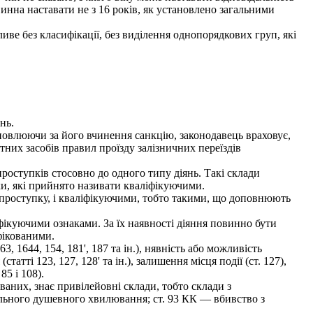
винна наставати не з 16 років, як установлено загальними
 без класифікації, без виділення однопорядкових груп, які
нь.
новлюючи за його вчинення санкцію, законодавець враховує,
них засобів правил проїзду залізничних переїздів
роступків стосовно до одного типу діянь. Такі склади
ки, які прийнято називати кваліфікуючими.
роступку, і кваліфікуючими, тобто такими, що доповнюють
ікуючими ознаками. За їх наявності діяння повинно бути
фікованими.
, 1644, 154, 181', 187 та ін.), нявність або можливість
(статті 123, 127, 128' та ін.), залишення місця події (ст. 127),
85 і 108).
ваних, знає привілейовні склади, тобто склади з
ильного душевного хвилювання; ст. 93 КК — вбивство з