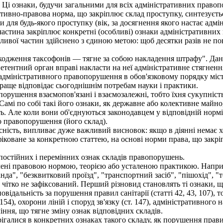
 п. Ці ознаки, будучи загальними для всіх адміністративних пра
ативно-правова норма, що закріплює склад проступку, синтезуєт
 для будь-якого проступку (вік, за досягнення якого настає адмін
астина закріплює конкретні (особливі) ознаки адміністративних
ливої частин здійснено з єдиною метою: щоб десятки разів не по
дження таксофонів — тягне за собою накладення штрафу". Дана ст
тентний орган вправі накласти на неї адміністративне стягненн
го адміністративного правопорушення в обов'язковому порядку міс
аще відповідає сьогоднішнім потребам науки і практики.
рушення взаємопов'язані і взаємозалежні, тобто їхня сукупність
амі по собі такі його ознаки, як державне або колективне майно, 
тять. Але коли вони об'єднуються законодавцем у відповідній нор
 правопорушення (його склад).
сність, випливає дуже важливий висновок: якщо в діянні немає хоча
фіковане за конкретною статтею, на основі норми права, що закріп
остійних і перемінних ознак складів правопорушень.
ні правовою нормою, теорією або усталеною практикою. Наприкла
нда", "безквитковий проїзд", "транспортний засіб", "пішохід", "т
ітко не зафіксований. Перший різновид становлять ті ознаки, щ
відальність за порушення правил санітарії (статті 42, 43, 107),
 154), охорони ліній і споруд зв'язку (ст. 147), адміністративного 
ння, що тягне зміну ознак відповідних складів.
ігалися в конкретних ознаках такого складу, як порушення прав