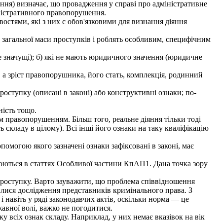
ня) визначає, що провадження у справі про адміністративне
міністративного правопорушення.
стями, які з них є обов'язковими для визнання діяння
загальної маси проступків і роблять особливим, специфічним
 значущі); б) які не мають юридичного значення (юридичне
а зріст правопорушника, його стать, комплекція, родинний
оступку (описані в законі) або конструктивні ознаки; по-
ність тощо.
м правопорушенням. Більш того, реальне діяння тільки тоді
ть складу в цілому). Всі інші його ознаки на таку кваліфікацію
опомогою якого зазначені ознаки зафіксовані в законі, має
люються в статтях Особливої частини КпАП1. Дана точка зору
проступку. Варто зауважити, що проблема співвідношення
илися дослідження представників кримінального права. З
 навіть у ряді законодавчих актів, оскільки норма — це
авної волі, важко не погодитися.
у всіх ознак складу. Наприклад, у них немає вказівок на вік