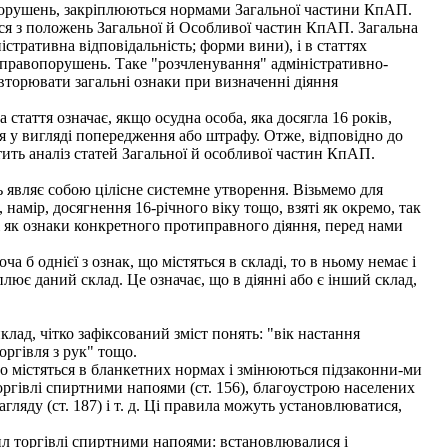
вопорушень, закріплюються нормами Загальної частини КпАП.
ься з положень Загальної й Особливої частин КпАП. Загальна
істративна відповідальність; форми вини), і в статтях
 правопорушень. Таке "розчленування" адміністративно-
вторювати загальні ознаки при визначенні діяння
аття означає, якщо осудна особа, яка досягла 16 років,
я у вигляді попередження або штрафу. Отже, відповідно до
тить аналіз статей Загальної й особливої частин КпАП.
 являє собою цілісне системне утворення. Візьмемо для
намір, досягнення 16-річного віку тощо, взяті як окремо, так
мі як ознаки конкретного протиправного діяння, перед нами
 б однієї з ознак, що містяться в складі, то в ньому немає і
лює даний склад. Це означає, що в діянні або є інший склад,
д, чітко зафіксований зміст понять: "вік настання
оргівля з рук" тощо.
о містяться в бланкетних нормах і змінюються підзаконни-ми
 торгівлі спиртними напоями (ст. 156), благоустрою населених
нагляду (ст. 187) і т. д. Ці правила можуть установлюватися,
ил торгівлі спиртними напоями: встановлювалися і