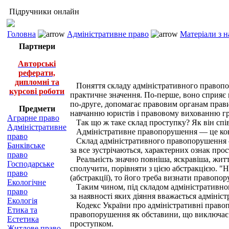
Підручники онлайн
Головна
Адміністративне право
Матеріали з 
Партнери
Авторські
реферати,
дипломні та
Поняття складу адміністративного правопор
курсові роботи
практичне значення. По-перше, воно сприяє
по-друге, допомагає правовим органам прави
Предмети
навчанню юристів і правовому вихованню г
Аграрне право
Так що ж таке склад проступку? Як він спі
Адміністративне
Адміністративне правопорушення — це конкрет
право
Склад адміністративного правопорушення — ц
Банківське
за все зустрічаються, характерних ознак про
право
Реальність значно повніша, яскравіша, життє
Господарське
сполучити, порівняти з цією абстракцією. "Н
право
(абстракції), то його треба визнати правопо
Екологічне
Таким чином, під складом адміністративног
право
за наявності яких діяння вважається адміні
Екологія
Кодекс України про адміністративні правопо
Етика та
правопорушення як обставини, що виключає п
Естетика
проступком.
Житлове право