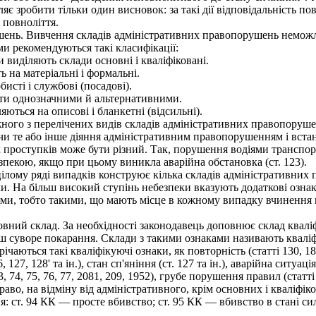
яє зробити тільки один висновок: за такі дії відповідальність по
 повноліття.
нь. Вивчення складів адміністративних правопорушень неможливе
и рекомендуються такі класифікації:
 виділяють склади основні і кваліфіковані.
 на матеріальні і формальні.
исті і службові (посадові).
ути однозначними й альтернативними.
ються на описові і бланкетні (відсильні).
ого з перелічених видів складів адміністративних правопоруше
чи те або інше діяння адміністративним правопорушенням і вста
 проступків може бути різний. Так, порушення водіями транспорт
пекою, якщо при цьому виникла аварійна обстановка (ст. 123).
лому ряді випадків конструює кілька складів адміністративних п
ки. На більш високий ступінь небезпеки вказують додаткові озна
, тобто такими, що мають місце в кожному випадку вчинення п
ий склад. За необхідності законодавець доповнює склад кваліф
льш суворе покарання. Склади з такими ознаками називають квалі
аються такі кваліфікуючі ознаки, як повторність (статті 130, 1863
27, 128' та ін.), стан сп'яніння (ст. 127 та ін.), аварійна ситуація 
74, 75, 76, 77, 2081, 209, 1952), грубе порушення правил (статті 
во, на відміну від адміністративного, крім основних і кваліфіко
 ст. 94 КК — просте вбивство; ст. 95 КК — вбивство в стані с