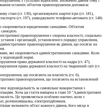
порушення, є суспільні відносини. Визначені діяння тому і
знання останніх об'єктом правопорушення допомагає
.
 стані (ст. 130), організовувати азартні ігри (ст. 181),
з паспорта (ст. 197), ушкоджувати телефони-автомати (ст. 148)
ини охороняються юридичними санкціями. Об'єктом
 санкцією.
ністративні правопорушення є охорона власності, соціально-
 установ і організацій, установленого порядку управління,
 адміністративне правопорушення як діяння, що посягає на
ня.
ами, які охороняються адміністративними санкціями. Коли
 у відповідній нормі.
рушення права державної власності на надра (ст. 47),
 порушення права державної власності на тваринний світ (ст.
опорушення, що посягають на власність (гл. б),
ністративні правопорушення, що посягають на встановлений
лює відповідальність за самовільне використання з
заціям. Хоча ця стаття вміщена в главі 10 "Адміністративні
ласність. Це проявляється особливо наочно, коли з
рат, розчиномішалка, електропідйомник.
іткіше визначити об'єкт кожного діяння, його місце в