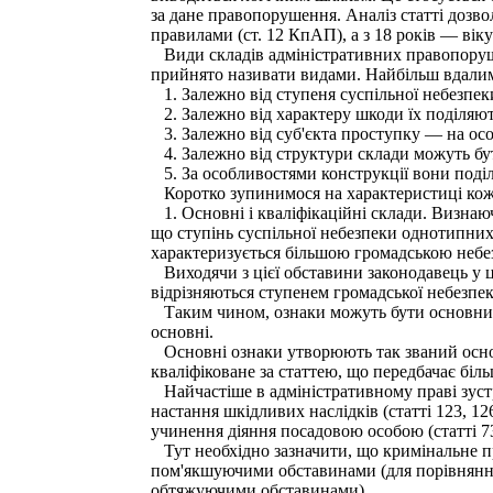
за дане правопорушення. Аналіз статті дозвол
правилами (ст. 12 КпАП), а з 18 років — віку
Види складів адміністративних правопоруше
прийнято називати видами. Найбільш вдалим
1. Залежно від ступеня суспільної небезпеки
2. Залежно від характеру шкоди їх поділяють
3. Залежно від суб'єкта проступку — на особ
4. Залежно від структури склади можуть б
5. За особливостями конструкції вони поділя
Коротко зупинимося на характеристиці кожн
1. Основні і кваліфікаційні склади. Визнаю
що ступінь суспільної небезпеки однотипних
характеризується більшою громадською небез
Виходячи з цієї обставини законодавець у ці
відрізняються ступенем громадської небезпе
Таким чином, ознаки можуть бути основними
основні.
Основні ознаки утворюють так званий основн
кваліфіковане за статтею, що передбачає бі
Найчастіше в адміністративному праві зустріч
настання шкідливих наслідків (статті 123, 126, 1
учинення діяння посадовою особою (статті 73, 
Тут необхідно зазначити, що кримінальне пра
пом'якшуючими обставинами (для порівняння:
обтяжуючими обставинами).