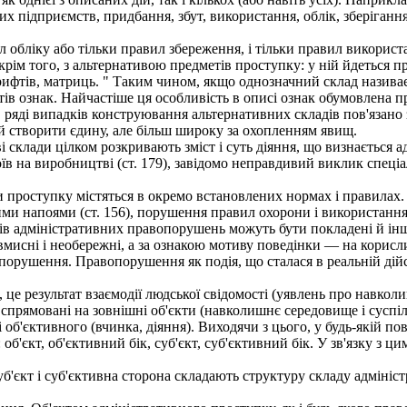
х підприємств, придбання, збут, використання, облік, зберіганн
обліку або тільки правил збереження, і тільки правил використ
, крім того, з альтернативою предметів проступку: у ній йдеться
фтів, матриць. " Таким чином, якщо однозначний склад називає т
нтів ознак. Найчастіше ця особливість в описі ознак обумовлен
 в ряді випадків конструювання альтернативних складів пов'язан
ей створити єдину, але більш широку за охопленням явищ.
ві склади цілком розкривають зміст і суть діяння, що визнаєтьс
поїв на виробництві (ст. 179), завідомо неправдивий виклик спеці
 проступку містяться в окремо встановлених нормах і правилах
ми напоями (ст. 156), порушення правил охорони і використання па
ів адміністративних правопорушень можуть бути покладені й інші
мисні і необережні, а за ознакою мотиву поведінки — на корисли
рушення. Правопорушення як подія, що сталася в реальній дійсн
це результат взаємодії людської свідомості (уявлень про навколиш
 спрямовані на зовнішні об'єкти (навколишнє середовище і суспіл
і об'єктивного (вчинка, діяння). Виходячи з цього, у будь-якій п
об'єкт, об'єктивний бік, суб'єкт, суб'єктивний бік. У зв'язку з 
уб'єкт і суб'єктивна сторона складають структуру складу адмін