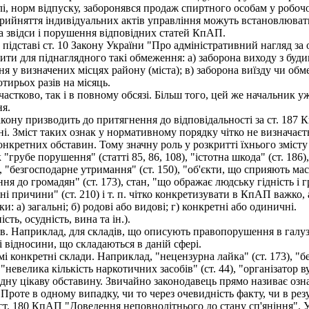
і, норм відпуску, заборонявся продаж спиртного особам у робочому
рийняття індивідуальних актів управління можуть встановлюват
а звідси і порушення відповідних статей КпАП.
ідставі ст. 10 Закону України "Про адміністративний нагляд за о
ити для піднаглядного такі обмеження: а) заборона виходу з буд
ня у визначених місцях району (міста); в) заборона виїзду чи об
чотирьох разів на місяць.
тково, так і в повному обсязі. Більш того, цей же начальник уж
ня.
кону призводить до притягнення до відповідальності за ст. 187 
Зміст таких ознак у нормативному порядку чітко не визначається
кретних обставин. Тому значну роль у розкритті їхнього змісту 
грубе порушення" (статті 85, 86, 108), "істотна шкода" (ст. 186),
), "безгосподарне утримання" (ст. 150), "об'єкти, що сприяють м
ння до громадян" (ст. 173), стан, "що ображає людську гідність і гр
ні причини" (ст. 210) і т. п. чітко конкретизувати в КпАП важко, а
 а) загальні; б) родові або видові; г) конкретні або одиничні.
ть, осудність, вина та ін.).
. Наприклад, для складів, що описують правопорушення в галузі ст
і відносини, що складаються в даній сфері.
конкретні склади. Наприклад, "нецензурна лайка" (ст. 173), "без
 "невелика кількість наркотичних засобів" (ст. 44), "організатор в
у цікаву обставину. Звичайно законодавець прямо називає ознак
Проте в одному випадку, чи то через очевидність факту, чи в рез
т. 180 КпАП "Доведення неповнолітнього до стану сп'яніння". У н