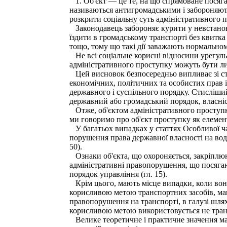
1. Об'єкт — це те, на що спрямоване посяган
називаються антигромадськими і забороняют
розкрити соціальну суть адміністративного п
Законодавець забороняє курити у невстановлен
їздити в громадському транспорті без квитка 
тощо, тому що такі дії заважають нормально
Не всі соціальне корисні відносини урегуль
адміністративного проступку можуть бути ли
Цей висновок безпосередньо випливає зі ст.
економічних, політичних та особистих прав і
державного і суспільного порядку. Стисліши
державний або громадський порядок, власніс
Отже, об'єктом адміністративного проступк
ми говоримо про об'єкт проступку як елемент 
У багатьох випадках у статтях Особливої ча
порушення права державної власності на води 
50).
Ознаки об'єкта, що охороняється, закріплюют
адміністративні правопорушення, що посягаю
порядок управління (гл. 15).
Крім цього, мають місце випадки, коли вони 
корисливою метою транспортних засобів, маш
правопорушення на транспорті, в галузі шлях
корисливою метою використовується не транс
Велике теоретичне і практичне значення має 