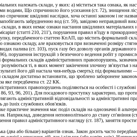
іальних належать склади, у яких: а) міститься така ознака, як н
и водами, Що спричинило його усихання (ст. 72), знищення лісу 
ково спричиняє шкідливі наслідки, хоча останні законом і не назван
апобігають забрудненню вод (ст. 59), завідомо неправдивий викл
склади, в яких немає ознаки настання шкідливих матеріальних 
місаріат (статті 210, 211'), порушення правил в'їзду в прикордонну 
пку, передбаченого статтею КпАП, що містить формальний склад,
 ознакою складу, але враховується при визначенні розміру стяг
идах палива (ст. 103), пуск газу без дозволу органів державного
96), порушення інструкцій з безпечного ведення робіт у промислов
формальних складів адміністративних правопорушень, зазначимо,
 розуміються ті, в яких момент закінчення злочину зв'язуєтья з н
зультаті його дій настала чия-небудь смерть); під формальними — 
м складом достатньо встановити, що зроблено заборонене законом
за яке передбачена ст. 22 КК.
істративних правопорушень поділяються на особисті і службові (
 86, 93, 96, 201). Для посадового проступку характерно, що прот
длягають адміністративній відповідальності за адміністративні 
 до їхніх службових обов'язків.
ке практичне значення має поділ складів на однозначні й альтер
я. Наприклад, доведення неповнолітнього до стану сп'яніння (ст
шення правил адміністративного нагляду (ст. 187), заняття простит
 (два або більше) варіантів ознак. Закон досить часто передбаає
 однієї з описаних дій, так і кількох (або навіть усіх). Наприк