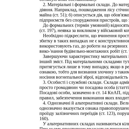
2. Матеріальні і формальні склади. До матер
діяння. Наприклад, пошкодження лісу стічним
майна (ст. 51); б) описується дія, що обов'яз
підприємств без спорудження пристроїв, що з
До формальних (термін умовний) відносять 
(ст. 197), неявка за викликом у військовий ко
Необхідно підкреслити, що вчинення просту
збитку в таких випадках не є конструктивною
використовують газ, до роботи на резервних в
вико-'нання будівельно-монтажних робіт (ст. 
Завершуючи характеристику матеріальних і 
інший зміст. Під матеріальними складами тут
притягується лише в тому випадку, якщо в ре
ознакою, тобто для визнання злочину з таки
носіння вогнепальної зброї, відповідальність 
3. Особисті і службові склади. Склади адмін
просто громадянин чи посадова особа (статті
Посадові особи, зазначено в ст. 14 КпАП, пі
правил, забезпечення виконання яких входить
4. Однозначні й альтернативні склади. Вели
однозначно вказується ознака правопорушенн
проїзду залізничних переїздів (ст. 123), пору
160).
У альтернативних складах називаються кілька
При цьому проступком вважається вчинення як