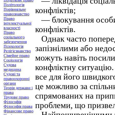
— ліквідація соціал
Податкове право
Політологія
конфліктів;
Порівняльне
правознавство
— блокування особи
Право
інтелектуальної
конфліктів.
власності
Право
Однак часто поперед
соціального
забезпечення
запізнілими або недо
Психологія
Релігієзнавство
можуть навіть посил
Сімейне право
Соціологія
Судова
конфліктну ситуацію.
медицина
Судові та
все для його швидкого
правоохоронні
органи
це можливо за спільн
Теорія держави і
права
спрямованих на прип
Трудове право
Філософія
проблеми, що призвел
Філософія права
Фінансове право
Найпоширенішими за