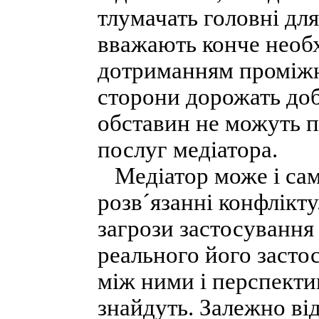
тлумачать головні для
вважають конче необх
дотриманням проміжн
сторони дорожать доб
обставин не можуть п
послуг медіатора.
Медіатор може і само
розв´язанні конфлікту
загрози застосування
реального його засто
між ними і перспекти
знайдуть. Залежно ві