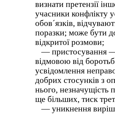
визнати претензії ін
учасники конфлікту у
обов´язків, відчувают
поразки; може бути д
відкритої розмови;
— пристосування — 
відмовою від боротьби
усвідомлення неправо
добрих стосунків з о
нього, незначущість п
ще більших, тиск трет
— уникнення виріше