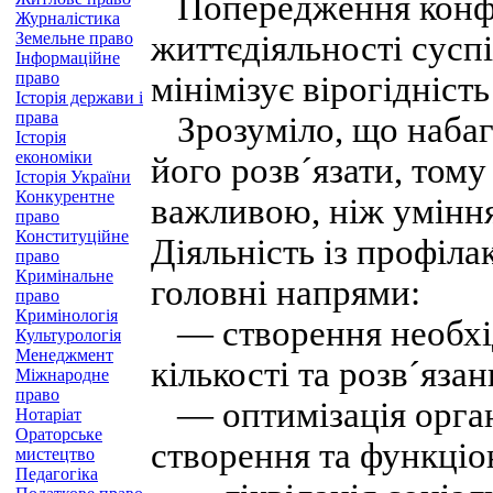
Попередження конфлі
Журналістика
Земельне право
життєдіяльності суспі
Інформаційне
право
мінімізує вірогідніст
Історія держави і
права
Зрозуміло, що набага
Історія
економіки
його розв´язати, том
Історія України
Конкурентне
важливою, ніж уміння
право
Конституційне
Діяльність із профіла
право
Кримінальне
головні напрями:
право
Кримінологія
— створення необхідн
Культурологія
Менеджмент
кількості та розв´яз
Міжнародне
право
— оптимізація орган
Нотаріат
Ораторське
створення та функціо
мистецтво
Педагогіка