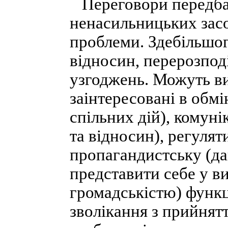
Переговори передба
ненасильницьких засо
проблеми. Здебільшог
відносин, перерозпод
узгоджень. Можуть в
заінтересовані в обмі
спільних дій), комуні
та відносин), регуля
пропагандистську (да
представити себе у ви
громадськістю) функц
зволікання з прийнят