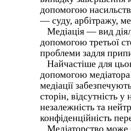
допомогою насильства
— суду, арбітражу, ме
Медіація — вид діяль
допомогою третьої с
проблеми задля припи
Найчастіше для цьог
допомогою медіатора 
медіації забезпечують
сторін, відсутність у
незалежність та нейтр
конфіденційність пер
Медіаторство може б