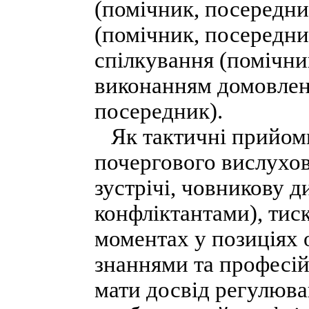
(помічник, посередни
(помічник, посередни
спілкування (помічни
виконанням домовлено
посередник).
Як тактичні прийоми
почергового вислухов
зустрічі, човникову 
конфліктантами), тис
моментах у позиціях 
знаннями та професій
мати досвід регулюван