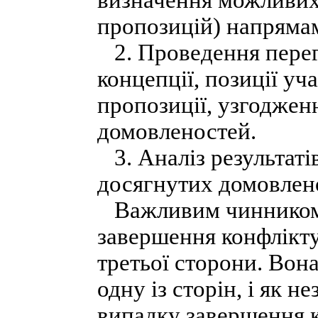
визначення можливих 
пропозицій) напряма
2. Проведення перег
концепції, позиції уч
пропозиції, узгоджен
домовленостей.
3. Аналіз результаті
досягнутих домовлен
Важливим чинником, 
завершення конфлікту
третьої сторони. Вона
одну із сторін, і як
випадку завершення к