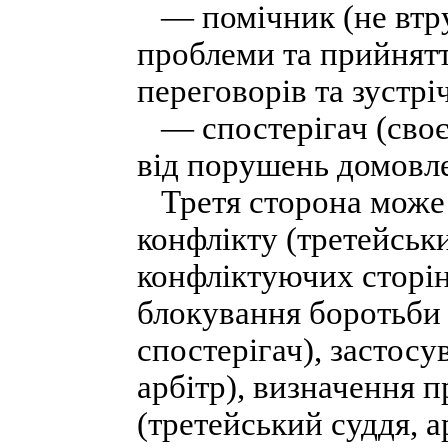
— помічник (не втру
проблеми та прийнятт
переговорів та зустрі
— спостерігач (своє
від порушень домовлен
Третя сторона може 
конфлікту (третейськи
конфліктуючих сторін 
блокування боротьби 
спостерігач), застосу
арбітр), визначення п
(третейський суддя, 