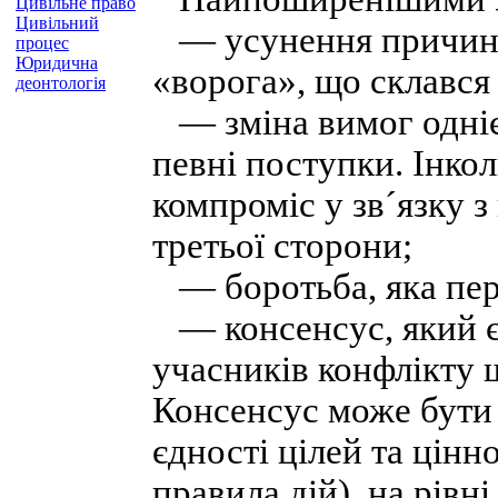
Цивільне право
Цивільний
— усунення причин к
процес
Юридична
«ворога», що склався
деонтологія
— зміна вимог однієї 
певні поступки. Інко
компроміс у зв´язку 
третьої сторони;
— боротьба, яка пере
— консенсус, який є 
учасників конфлікту 
Консенсус може бути
єдності цілей та цін
правила дій), на рівн