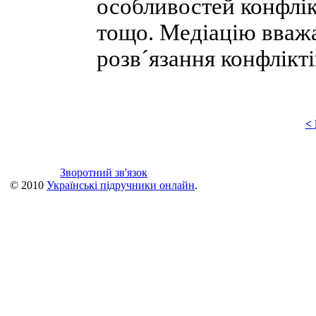
особливостей конфлікт
тощо. Медіацію вва
розв´язання конфлікті
<
Зворотний зв'язок
© 2010
Українські підручники онлайн
.