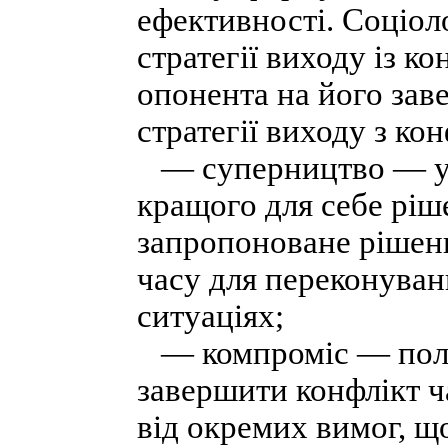
ефективності. Соціол
стратегії виходу із к
опонента на його зав
стратегії виходу з ко
— суперництво — у н
кращого для себе ріш
запропоноване рішенн
часу для переконуван
ситуаціях;
— компроміс — поляг
завершити конфлікт 
від окремих вимог, щ