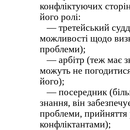
конфліктуючих сторін 
його ролі:
— третейський суддя
можливості щодо визн
проблеми);
— арбітр (теж має з
можуть не погодитися
його);
— посередник (більш
знання, він забезпеч
проблеми, прийняття 
конфліктантами);