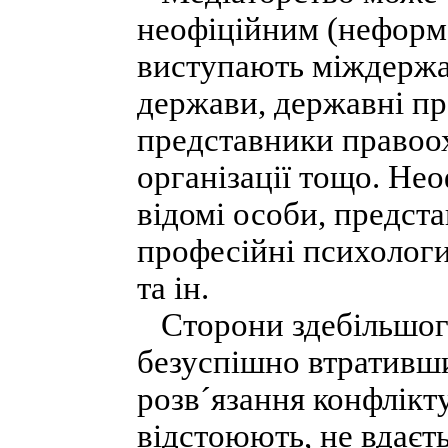
неофіційним (неформ
виступають міждержав
держави, державні пра
представники правоох
організації тощо. Не
відомі особи, предста
професійні психологи,
та ін.
Сторони здебільшого
безуспішно втративши
розв´язання конфлікту
відстоюють, не вдаєть