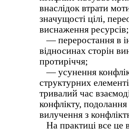
внаслідок втрати мот
значущості цілі, пере
виснаження ресурсів;
— переростання в ін
відносинах сторін ви
протиріччя;
— усунення конфлікту
структурних елемент
тривалий час взаємоді
конфлікту, подолання 
вилучення з конфліктн
На практиці все це ви