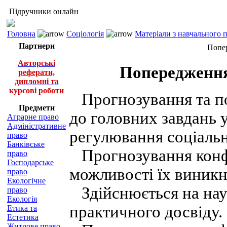
Підручники онлайн
Головна
Соціологія
Матеріали з навчального 
Партнери
Попер
Авторські
Попередження
реферати,
дипломні та
курсові роботи
Прогнозування та по
Предмети
до головних завдань 
Аграрне право
Адміністративне
регулювання соціальн
право
Банківське
Прогнозування конф
право
Господарське
можливості їх виникн
право
Екологічне
Здійснюється на нау
право
Екологія
практичного досвіду.
Етика та
Естетика
Житлове право