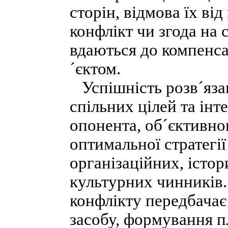
сторін, відмова їх ві
конфлікт чи згода на 
вдаються до компенса
´єктом.
Успішність розв´яза
спільних цілей та інт
опонента, об´єктивно
оптимальної стратегії
організаційних, істо
культурних чинників.
конфлікту передбачає 
засобу, формування пл