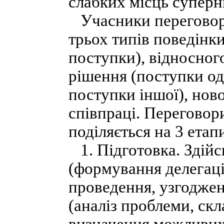
слабких місць суперн
Учасники переговорі
трьох типів поведінк
поступки), відносног
рішення (поступки од
поступки іншої), нов
співпраці. Переговор
поділяється на 3 етап
1. Підготовка. Здійс
(формування делегації
проведення, узгоджен
(аналіз проблеми, скл