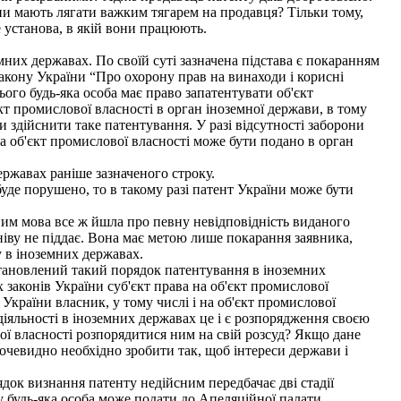
они мають лягати важким тягарем на продавця? Тільки тому,
 установа, в якій вони працюють.
них державах. По своїй суті зазначена підстава є покаранням
акону України “Про охорону прав на винаходи і корисні
ого будь-яка особа має право запатентувати об'єкт
т промислової власності в орган іноземної держави, в тому
и здійснити таке патентування. У разі відсутності заборони
а об'єкт промислової власності може бути подано в орган
ржавах раніше зазначеного строку.
де порушено, то в такому разі патент України може бути
им мова все ж йшла про певну невідповідність виданого
мніву не піддає. Вона має метою лише покарання заявника,
у в іноземних державах.
тановлений такий порядок патентування в іноземних
 законів України суб'єкт права на об'єкт промислової
 України власник, у тому числі і на об'єкт промислової
діяльності в іноземних державах це і є розпорядження своєю
ї власності розпорядитися ним на свій розсуд? Якщо дане
 очевидно необхідно зробити так, щоб інтереси держави і
ок визнання патенту недійсним передбачає дві стадії
чу будь-яка особа може подати до Апеляційної палати