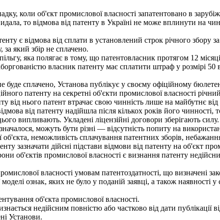
дку, коли об'єкт промислової власності запатентовано в зарубіж
видала, то відмова від патенту в Україні не може вплинути на чи
у є відмова від сплати в установлений строк річного збору за п
 за який збір не сплачено.
ьгу, яка полягає в тому, що патентовласник протягом 12 місяців
аборгованістю власник патенту має сплатити штраф у розмірі 50 в
е буде сплачено, Установа публікує у своєму офіційному бюлете
ного патенту на секретні об'єкти промислової власності річний 
у від нього патент втрачає свою чинність лише на майбутнє від д
дмова від патенту надійшла після кількох років його чинності, то
цього випливають. Укладені ліцензійні договори зберігають силу.
началося, можуть бути різні — відсутність попиту на використанн
ії об'єкта, неможливість сплачування патентних зборів, небажання
нту зазначати дійсні підстави відмови від патенту на об'єкт про
и об'єктів промислової власності є визнання патенту недійсни
промислової власності умовам патентоздатності, що визначені за
оделі ознак, яких не було у поданій заявці, а також наявності у
тування об'єкта промислової власності.
знається недійсним повністю або частково від дати публікації в
ні Установи.