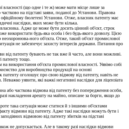
власності (що одне і те ж) може мати місце лише за
частково на підставі заяви, поданої до Установи. Правова
 в офіційному бюлетені Установи. Отже, власник патенту має
дичні наслідки, яких може бути кілька.
власника. Адже це може бути досить цінний об'єкт, строк
е використати будь-яка особа і без будь-якого дозволу. Цією
го неохоронюва-ного об'єкта. Отже, такий об'єкт промислової
ситуація не забезпечує захисту інтересів держави. Питання про
и від патенту бувають не так вже й часто, але вони можливі.
і патенту тощо.
на використання об'єкта промислової власності. Уявімо собі
риємство для виробництва продукції на основі
ик патенту оголошує про свою відмову від патенту, навіть не
. Неважко уявити, які важкі негативні наслідки для ліцензіата
вна або часткова відмова від патенту без попередження особи,
 разі накладення арешту на майно, описане за борги, якщо до
роте така ситуація може статися й з іншими об'єктами
акту відмови від патенту. Адже такі наслідки можуть бути і
заподіяних відмовою від патенту збитків на підставі
кож не допускається. Але в такому разі наслідки відмови