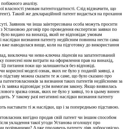
побіжного аналізу.
 власності умовам патентоздатності. Слід відзначити, що
атент). Такий же деклараційний патент видається на прохання
суті. Заявник чи інша заінтересована особа можуть просити
є з Установою договір про проведення експертизи заявки по
т було видано на винахід, який не відповідає умовам
ні наслідки визнання патенту недійсним повинна нести сама
що вже наводилася вище, коли на підготовку до використання
ад, виключна чи неви-ключна ліцензія на запатентований
ику понесені ним витрати на оформлення прав на винахід,
? Ці питання поки що залишаються без відповіді.
 корисної моделі ознак, яких не було у поданій заявці, а
ю підставу можна сказати те ж саме, що було сказано про
 на патентовласників за визнання таких патентів недійсними за
 їх заявка відповідає усім вимогам закону. Якщо виявилась
лового зразка ознак, яких не було у заявці, то в цьому винен
одить. У такому разі негативні наслідки визнання патенту
ють наставати ті ж наслідки, що і за попередньою підставою.
нтовласник вигідно продав свій патент чи іншим способом
Після укладення такої угоди Установа оголошує про
и чи розірваними? Адже продавець патенту діяв добросовісно.