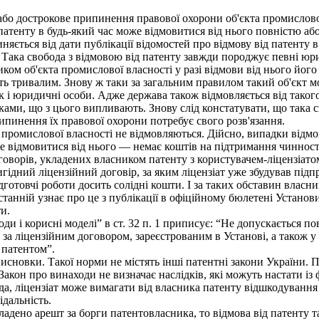
 дострокове припинення правової охорони об'єкта промислової 
тенту в будь-який час може відмовитися від нього повністю або 
няється від дати публікації відомостей про відмову від патенту
. Така свобода з відмовою від патенту завжди породжує певні юри
м об'єкта промислової власності у разі відмови від нього його 
ь тривалим. Знову ж таки за загальним правилом такий об'єкт мож
так і юридичні особи. Адже держава також відмовляється від тако
дками, що з цього випливають. Знову слід констатувати, що така 
рипинення їх правової охорони потребує свого розв'язання.
промислової власності не відмовляються. Дійсно, випадки відмов
 відмовитися від нього — немає коштів на підтримання чинност
ворів, укладених власником патенту з користувачем-ліцензіатом 
ідний ліцензійний договір, за яким ліцензіат уже збудував підп
дготовчі роботи досить солідні кошти. І за таких обставин власн
танній узнає про це з публікації в офіційному бюлетені Установи
и.
 і корисні моделі” в ст. 32 п. 1 приписує: “Не допускається по
за ліцензійним договором, зареєстрованим в Установі, а також у
 патентом”.
сновки. Такої норми не містять інші патентні закони України. П
кон про винаходи не визначає наслідків, які можуть настати із ф
а, ліцензіат може вимагати від власника патенту відшкодування 
дальність.
дено арешт за борги патентовласника, то відмова від патенту та