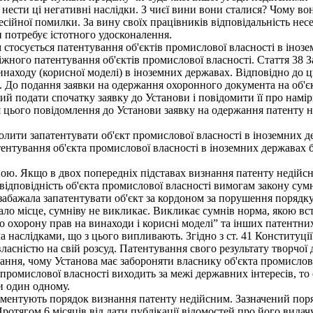
 нести ці негативні наслідки. З чиєї вини вони сталися? Чому в
йної помилки. За вину своїх працівників відповідальність несе
потребує істотного удосконалення.
тосується патентування об'єктів промислової власності в інозем
жного патентування об'єктів промислової власності. Стаття 38 З
аходу (корисної моделі) в іноземних державах. Відповідно до ць
. До подання заявки на одержання охоронного документа на об'єк
ий подати спочатку заявку до Установи і повідомити її про намір
я цього повідомлення до Установи заявку на одержання патенту н
ити запатентувати об'єкт промислової власності в іноземних де
ування об'єкта промислової власності в іноземних державах бу
ою. Якщо в двох попередніх підставах визнання патенту недійсн
 відповідність об'єкта промислової власності вимогам закону су
 забажала запатентувати об'єкт за кордоном за порушення порядк
о місце, сумніву не викликає. Викликає сумнів норма, якою вс
 охорону прав на винаходи і корисні моделі” та інших патентних
ма наслідками, що з цього випливають. Згідно з ст. 41 Конституції
ласністю на свій розсуд. Патентування свого результату творчої 
ння, чому Установа має забороняти власнику об'єкта промислово
промислової власності виходить за межі державних інтересів, то
и один одному.
ментують порядок визнання патенту недійсним. Зазначений поряд
Протягом 6 місяців від дати публікації відомостей про його вида