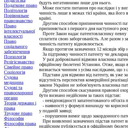
Педагогіка
будуть негативними лише для нього.
Податкове право
Може постати питання про наслідки і у випа
Політологія
чинність лише в межах тієї країни, яка його 
Порівняльне
країні.
правознавство
Другим способом припинення чинності патент
Право
припиняється з першого дня наступного року,
інтелектуальної
Проте Закон надає патентовласнику певну піл
власності
сплатити свою заборгованість. Але разом з з
Право
чинність патенту відновлюється.
соціального
Якщо протягом зазначених 12 місяців збір н
забезпечення
За підтримку чинності патенту чи декларацій
Психологія
У разі добровільної відмови власника патент
Релігієзнавство
офіційному бюлетені Установи. Отже, якщо ві
Сімейне право
визнається чинним з усіма наслідками, що з 
Соціологія
Підстави для відмови від патенту, як уже заз
Судова
відсутність перспектив комерційної реалізац
медицина
закони України не зобов'язують власника пате
Судові та
Другим способом скасування правової охорон
правоохоронні
бути визнано недійсним за таких підстав:
органи
- невідповідності запатентованого об'єкта 
Теорія держави і
- наявності у формулі винаходу чи корисної м
права
у поданій заявці;
Трудове право
- порушення вимог щодо закордонного патен
Філософія
При виявленні зазначених підстав патент ви
Філософія права
недійсним публікується в офіційному бюлете