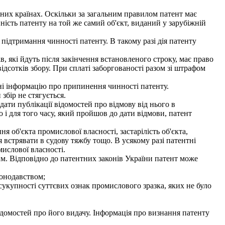
них країнах. Оскільки за загальним правилом патент має
нність патенту на той же самий об'єкт, виданий у зарубіжній
ідтримання чинності патенту. В такому разі дія патенту
, які йдуть після закінчення встановленого строку, має право
ідсотків збору. При сплаті заборгованості разом зі штрафом
ні інформацію про припинення чинності патенту.
збір не стягується.
ати публікації відомостей про відмову від нього в
 і для того часу, який пройшов до дати відмови, патент
я об'єкта промислової власності, застарілість об'єкта,
 встрявати в судову тяжбу тощо. В усякому разі патентні
мислової власності.
м. Відповідно до патентних законів України патент може
конодавством;
 сукупності суттєвих ознак промислового зразка, яких не було
ідомостей про його видачу. Інформація про визнання патенту