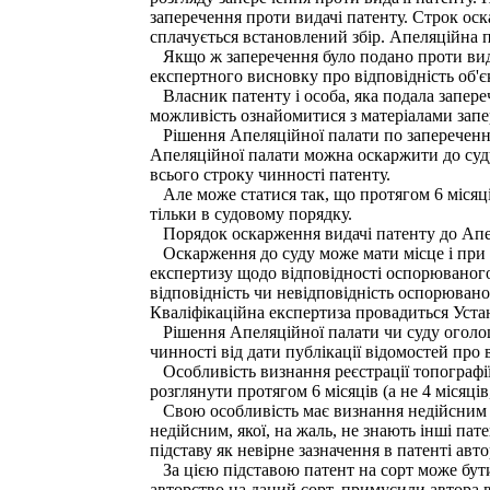
заперечення проти видачі патенту. Строк ос
сплачується встановлений збір. Апеляційна п
Якщо ж заперечення було подано проти видач
експертного висновку про відповідність об'є
Власник патенту і особа, яка подала запереч
можливість ознайомитися з матеріалами запе
Рішення Апеляційної палати по запереченню 
Апеляційної палати можна оскаржити до суду
всього строку чинності патенту.
Але може статися так, що протягом 6 місяці
тільки в судовому порядку.
Порядок оскарження видачі патенту до Апе
Оскарження до суду може мати місце і при в
експертизу щодо відповідності оспорюваного
відповідність чи невідповідність оспорювано
Кваліфікаційна експертиза провадиться Уста
Рішення Апеляційної палати чи суду оголошу
чинності від дати публікації відомостей про 
Особливість визнання реєстрації топографії
розглянути протягом 6 місяців (а не 4 місяц
Свою особливість має визнання недійсним па
недійсним, якої, на жаль, не знають інші па
підставу як невірне зазначення в патенті авто
За цією підставою патент на сорт може бути в
авторство на даний сорт, примусили автора 