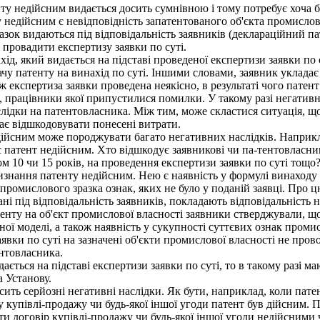
у недійсним видається досить сумнівною і тому потребує хоча б 
дійсним є невідповідність запатентованого об'єкта промислової
азок видаються під відповідальність заявників (деклараційний п
 провадити експертизу заявки по суті.
д, який видається на підставі проведеної експертизи заявки по 
ачу патенту на винахід по суті. Іншими словами, заявник уклада
 ж експертиза заявки проведена неякісно, в результаті чого патен
а, працівники якої припустилися помилки. У такому разі негатив
аслідки на патентовласника. Між тим, може скластися ситуація, 
має відшкодовувати понесені витрати.
дійсним може породжувати багато негативних наслідків. Наприкл
ає патент недійсним. Хто відшкодує заявникові чи па-тентовласн
ом 10 чи 15 років, на проведення експертизи заявки по суті тощо
нання патенту недійсним. Нею є наявність у формулі винаходу чи
 промислового зразка ознак, яких не було у поданій заявці. Про ц
ані під відповідальність заявників, покладають відповідальність
енту на об'єкт промислової власності заявники стверджували, що
ої моделі, а також наявність у сукупності суттєвих ознак промис
явки по суті на зазначені об'єкти промислової власності не пров
нтовласника.
ться на підставі експертизи заявки по суті, то в такому разі ма
а Установу.
ть серйозні негативні наслідки. Як бути, наприклад, коли пате
 купівлі-продажу чи будь-якої іншої угоди патент був дійсним. 
вати договір купівлі-продажу чи будь-якої іншої угоди недійсним