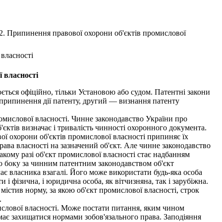
2. Припинення правової охорони об'єктів промислової
 власності
ї власності
ється офіційно, тільки Установою або судом. Патентні закони
припинення дії патенту, другий — визнання патенту
омислової власності. Чинне законодавство України про
'єктів визначає і тривалість чинності охоронного документа.
ої охорони об'єктів промислової власності припиняє їх
ава власності на зазначений об'єкт. Але чинне законодавство
акому разі об'єкт промислової власності стає надбанням
го боку за чинним патентним законодавством об'єкт
ає власника взагалі. Його може використати будь-яка особа
 і фізична, і юридична особа, як вітчизняна, так і зарубіжна.
 містив норму, за якою об'єкт промислової власності, строк
.
слової власності. Може постати питання, яким чином
 має захищатися нормами зобов'язального права. Заподіяння