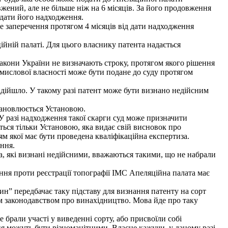
жений, але не більше ніж на 6 місяців. За його продовження
 дати його надходження.
 заперечення протягом 4 місяців від дати надходження
ійній палаті. Для цього власнику патента надається
акони України не визначають строку, протягом якого рішення
омислової власності може бути подане до суду протягом
адійшло. У такому разі патент може бути визнано недійсним
тановлюється Установою.
У разі надходження такої скарги суд може призначити
ться тільки Установою, яка видає свій висновок про
ям якої має бути проведена кваліфікаційна експертиза.
ння.
, які визнані недійсними, вважаються такими, що не набрали
ння проти реєстрації топографії ІМС Апеляційна палата має
н” передбачає таку підставу для визнання патенту на сорт
ким законодавством про винахідництво. Мова йде про таку
 брали участі у виведенні сорту, або присвоїли собі
я можуть бути різноманітними. Власне кажучи, у даному разі