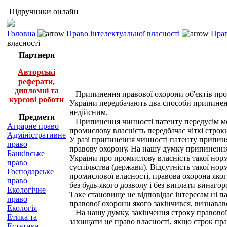
Підручники онлайн
Головна
Право інтелектуальної власності
Прав
власності
Партнери
Авторські
реферати,
дипломні та
Припинення правової охорони об'єктів проми
курсові роботи
України передбачають два способи припинен
недійсним.
Предмети
Припинення чинності патенту передусім може
Аграрне право
промислову власність передбачає чіткі строк
Адміністративне
У разі припинення чинності патенту припиняє
право
правову охорону. На нашу думку припинення п
Банківське
України про промислову власність такої норм
право
суспільства (держави). Відсутність такої н
Господарське
промислової власності, правова охорона яког
право
без будь-якого дозволу і без виплати винагор
Екологічне
Таке становище не відповідає інтересам ні па
право
правової охорони якого закінчився, визнавав
Екологія
На нашу думку, закінчення строку правової
Етика та
захищати це право власності, якщо строк пра
Естетика