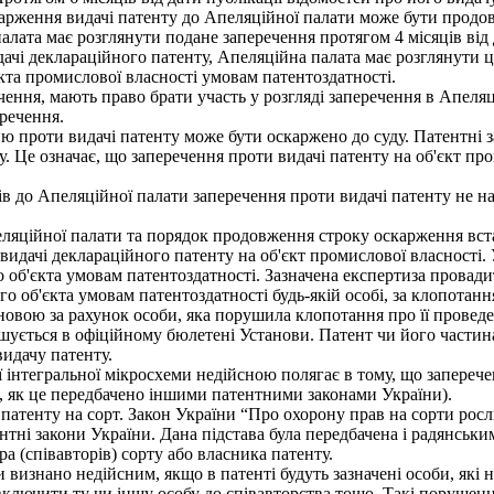
карження видачі патенту до Апеляційної палати може бути продов
алата має розглянути подане заперечення протягом 4 місяців від
і деклараційного патенту, Апеляційна палата має розглянути це
кта промислової власності умовам патентоздатності.
ення, мають право брати участь у розгляді заперечення в Апеляц
речення.
проти видачі патенту може бути оскаржено до суду. Патентні з
. Це означає, що заперечення проти видачі патенту на об'єкт пр
в до Апеляційної палати заперечення проти видачі патенту не н
ляційної палати та порядок продовження строку оскарження вс
идачі деклараційного патенту на об'єкт промислової власності. 
 об'єкта умовам патентоздатності. Зазначена експертиза провади
го об'єкта умовам патентоздатності будь-якій особі, за клопотанн
новою за рахунок особи, яка порушила клопотання про її проведе
ється в офіційному бюлетені Установи. Патент чи його частина
видачу патенту.
 інтегральної мікросхеми недійсною полягає в тому, що заперече
ів, як це передбачено іншими патентними законами України).
тенту на сорт. Закон України “Про охорону прав на сорти росли
тентні закони України. Дана підстава була передбачена і радянсь
ра (співавторів) сорту або власника патенту.
изнано недійсним, якщо в патенті будуть зазначені особи, які не
включити ту чи іншу особу до співавторства тощо. Такі порушенн