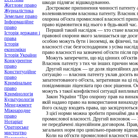
шкоди підлягає відшкодуванню.
Житлове право
Дострокове припинення чинності патенту або
Журналістика
волевиявленням власника патенту. Власник па
Земельне право
охорона об'єкта промислової власності припи
Інформаційне
право відмовитися від нього в будь-який час
право
Перший такий наслідок — хто стане власнико
Історія держави і
правової охорони якого залишається ще досит
права
особою можуть бути і іноземці, як фізичні, 
Історія
власності стає безгосподарним з усіма наслі
економіки
право власності на зазначені об'єкти після п
Історія України
Можуть заперечити, що від цінних об'єктів 
Конкурентне
Власник патенту з тих чи інших причин може
право
Другий наслідок — це доля ліцензійних дого
Конституційне
ситуацію — власник патенту уклав досить виг
право
запатентованого об'єкта, затративши на ці пі
Кримінальне
повідомивши ліцензіата про своє рішення. Ос
право
можуть з такої конфліктної ситуації випливат
Кримінологія
Закон України “Про охорону прав на винаходи
Культурологія
якій надано право на використання винаходу 
Менеджмент
його складу входять права, що засвідчуються
Міжнародне
З цієї норми можна зробити принаймі два ви
право
промислової власності. Другий висновок — За
Нотаріат
не передбачені ліцензійним договором. Правд
Ораторське
загальних норм про цивільно-правову відпові
мистецтво
Коли на об'єкти промислової власності накла