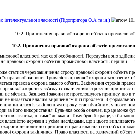
о інтелектуальної власності (Підопригора О.А та ін.)
10.
10.2. Припинення правової охорони об'єктів промислової
10.2. Припинення правової охорони об'єктів промислово
слової власності має свої особливості. Передусім воно здійсню
ня правової охорони об'єктів промислової власності: перший — 
 статися через закінчення строку правової охорони об'єкта пр
и їх правової охорони. Тривалість правової охорони зазначених об
ться правова охорона самого об'єкта. Закінчення строків правов
равової охорони у зв'язку із закінченням строку не припиняє пр
и не містить. Зазначені закони не проголошують припису, що в т
орми не видається вдалим вирішенням цієї проблеми. З формально
о припинилася із закінченням строку, стає нічийним, у нього нем
оди за його використання. Будь-яка особа означає, що це може бути
тентовлас-ника, ні самої держави. Тому було б краще, якби закон
ся власністю держави з усіма наслідками, що з цього випливають
 охорони не повинно припиняти право власності на об'єкт проми
вової охорони закінчився. Право власності на зазначений об'єкт