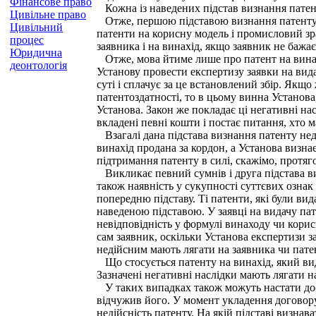
Фінансове право
Кожна із наведених підстав визнання патент
Цивільне право
Отже, першою підставою визнання патенту не
Цивільний
патенти на корисну модель і промисловий зр
процес
заявника і на винахід, якщо заявник не бажає
Юридична
Отже, мова йтиме лише про патент на винахі
деонтологія
Установу провести експертизу заявки на вид
суті і сплачує за це встановлений збір. Якщо
патентоздатності, то в цьому винна Установ
Установа. Закон же покладає ці негативні н
вкладені певні кошти і постає питання, хто 
Взагалі дана підстава визнання патенту не
винахід продана за кордон, а Установа визн
підтримання патенту в силі, скажімо, протяг
Викликає певний сумнів і друга підстава виз
також наявність у сукупності суттєвих ознак
попередню підставу. Ті патенти, які були вид
наведеною підставою. У заявці на видачу пат
невідповідність у формулі винаходу чи корисн
сам заявник, оскільки Установа експертизи за
недійсним мають лягати на заявника чи пате
Що стосується патенту на винахід, який видає
Зазначені негативні наслідки мають лягати н
У таких випадках також можуть настати доси
відчужив його. У момент укладення договору
недійсність патенту. На якій підставі визна