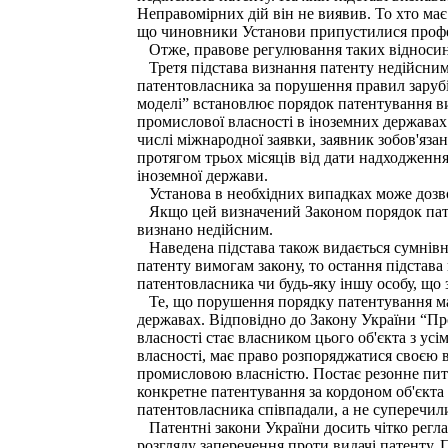
Неправомірних дій він не виявив. То хто має
що чиновники Установи припустилися професі
Отже, правове регулювання таких відносин 
Третя підстава визнання патенту недійсним с
патентовласника за порушення правил зарубі
моделі” встановлює порядок патентування вин
промислової власності в іноземних державах
числі міжнародної заявки, заявник зобов'язан
протягом трьох місяців від дати надходженн
іноземної держави.
Установа в необхідних випадках може дозвол
Якщо цей визначений Законом порядок патент
визнано недійсним.
Наведена підстава також видається сумнівн
патенту вимогам закону, то остання підстава
патентовласника чи будь-яку іншу особу, що
Те, що порушення порядку патентування мал
державах. Відповідно до Закону України “Про
власності стає власником цього об'єкта з усі
власності, має право розпоряджатися своєю в
промисловою власністю. Постає резонне пита
конкретне патентування за кордоном об'єкта 
патентовласника співпадали, а не суперечил
Патентні закони України досить чітко регла
розгляду заперечення проти видачі патенту. 