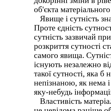
докорінні зміни в рів
об'єкта матеріального
Явище і сутність зна
Проте єдність сутност
сутність зазвичай при
розкриття сутності с
самого явища. Сутніст
існують незалежно ві
такої сутності, яка б 
непізнаною, як нема і
яку-небудь інформаці
Властивість матеріал
це невідома раніше о