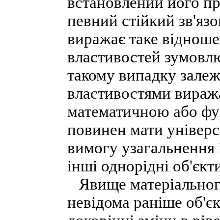
встановлений його пр
певний стійкий зв'яз
виражає таке відноше
властивостей зумовлю
такому випадку зале
властивостями виража
математичною або фу
повинен мати універс
вимогу узагальнення 
інші однорідні об'єкти
Явище матеріального 
невідома раніше об'єк