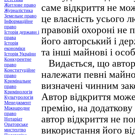
саме відкриття не мо
Житлове право
Журналістика
Земельне право
це власність усього л
Інформаційне
право
правовій охороні не п
Історія держави і
права
його авторський і дер
Історія
економіки
та інші майнові і осо
Історія України
Конкурентне
Видається, що автор
право
Конституційне
належати певні майно
право
Кримінальне
визначені чинним зак
право
Кримінологія
Автор відкриття може
Культурологія
Менеджмент
премію, на додаткову
Міжнародне
право
автор відкриття не п
Нотаріат
Ораторське
використання його ві
мистецтво