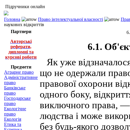
Підручники онлайн
Головна
Право інтелектуальної власності
Прав
наукових відкриттів
Партнери
6
Авторські
6.1. Об'є
реферати,
дипломні та
курсові роботи
Як уже відзначалося,
Предмети
що не одержали прав
Аграрне право
Адміністративне
правової охорони від
право
Банківське
одного боку, відкритт
право
Господарське
виключного права, —
право
Екологічне
людства і може викор
право
Екологія
без будь-якого дозвол
Етика та
Естетика