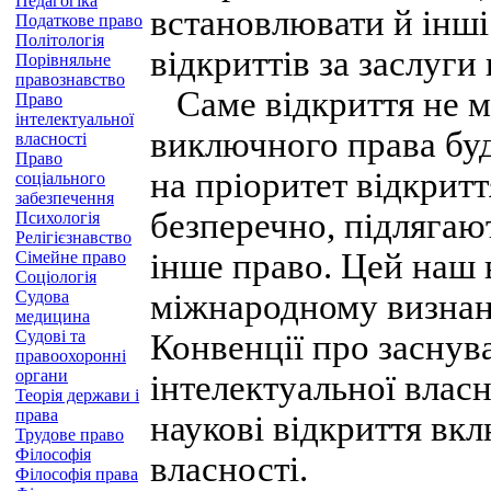
Педагогіка
встановлювати й інші 
Податкове право
Політологія
відкриттів за заслуги
Порівняльне
правознавство
Саме відкриття не мо
Право
інтелектуальної
виключного права буд
власності
Право
на пріоритет відкритт
соціального
забезпечення
безперечно, підлягают
Психологія
Релігієзнавство
інше право. Цей наш 
Сімейне право
Соціологія
Судова
міжнародному визнанн
медицина
Судові та
Конвенції про заснува
правоохоронні
органи
інтелектуальної власно
Теорія держави і
права
наукові відкриття вкл
Трудове право
Філософія
власності.
Філософія права