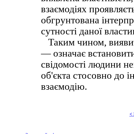
взаємодіях проявляєт
обгрунтована інтерпре
сутності даної властив
Таким чином, виявити
— означає встановити
свідомості людини не
об'єкта стосовно до і
взаємодію.
<