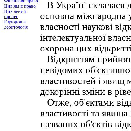
Фінансове право
В Україні склалася д
Цивільне право
Цивільний
основна міжнародна у
процес
Юридична
власності наукові від
деонтологія
інтелектуальної власн
охорона цих відкритті
Відкриттям прийнято
невідомих об'єктивно
властивостей і явищ м
докорінні зміни в рів
Отже, об'єктами відк
властивості та явища 
названих об'єктів ві