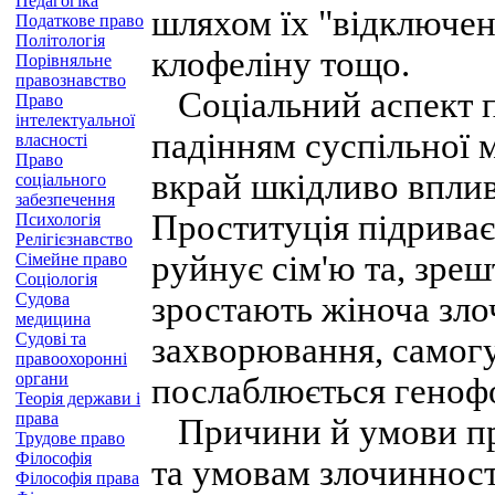
Педагогіка
шляхом їх "відключен
Податкове право
Політологія
клофеліну тощо.
Порівняльне
правознавство
Соціальний аспект пр
Право
інтелектуальної
падінням суспільної м
власності
Право
вкрай шкідливо вплива
соціального
забезпечення
Проституція підриває
Психологія
Релігієзнавство
руйнує сім'ю та, зреш
Сімейне право
Соціологія
Судова
зростають жіноча злоч
медицина
Судові та
захворювання, самогу
правоохоронні
органи
послаблюється генофо
Теорія держави і
права
Причини й умови про
Трудове право
Філософія
та умовам злочинност
Філософія права