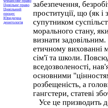
Фінансове право
забезпечення, безробі
Цивільне право
Цивільний
проституції, що (як і
процес
Юридична
супутником суспільств
деонтологія
морального стану, як
визнати задовільним.
етичному вихованні м
сім'ї та школи. Повс
вседозволеності, нав'
основними "цінностями
розбещеність, а голов
гангстери, статеві збо
Усе це призводить д