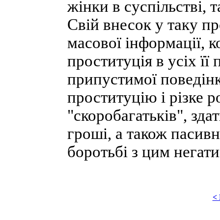
жінки в суспільстві, т
Свій внесок у таку п
масової інформації, к
проституція в усіх її
припустимої поведін
проституцію і різке 
"скоробагатьків", зда
гроші, а також пасив
боротьбі з цим негат
<