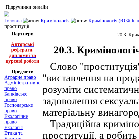
Підручники онлайн
Головна
Кримінологія
Кримінологія (Ю.Ф.Іва
проституції
Партнери
20.3. Кри
Авторські
20.3. Кримінологі
реферати,
дипломні та
курсові роботи
Слово "проституція" 
Предмети
"виставлення на прод
Аграрне право
Адміністративне
розуміти систематичн
право
Банківське
задоволення сексуаль
право
Господарське
матеріальну винагоро
право
Екологічне
Традиційна кримінол
право
Екологія
проституції, а робить 
Етика та
Естетика