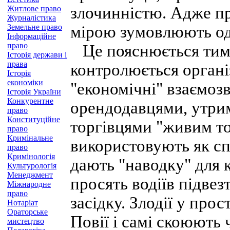
злочинністю. Адже пр
Житлове право
Журналістика
Земельне право
мірою зумовлюють од
Інформаційне
право
Це пояснюється тим,
Історія держави і
права
контролюється органі
Історія
економіки
"економічні" взаємозв
Історія України
Конкурентне
орендодавцями, утри
право
Конституційне
торгівцями "живим то
право
Кримінальне
використовують як сп
право
Кримінологія
дають "наводку" для 
Культурологія
Менеджмент
просять водіїв підвез
Міжнародне
право
засідку. Злодії у про
Нотаріат
Ораторське
Повії і самі скоюють 
мистецтво