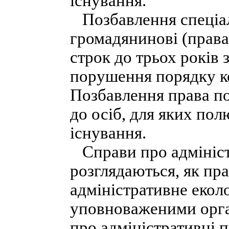
існування.
Позбавлення спеціал
громадянинові (права
строк до трьох років 
порушення порядку к
Позбавлення права п
до осіб, для яких по
існування.
Справи про адмініс
розглядаються, як пра
адміністративне екол
уповноваженими орга
про адміністративні 