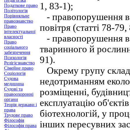
Педагогіка
1, 83-1);
Податкове право
Політологія
- правопорушення в 
Порівняльне
правознавство
повітря (статті 78-79, 
Право
інтелектуальної
- правопорушення в 
власності
Право
тваринного й рослинно
соціального
забезпечення
91).
Психологія
Релігієзнавство
Окрему групу склада
Сімейне право
Соціологія
Судова
недотриманням еколо
медицина
Судові та
розміщенні, будівницт
правоохоронні
органи
експлуатацію об'єктів
Теорія держави і
права
біотехнологій, у проц
Трудове право
Філософія
інших пересувних зас
Філософія права