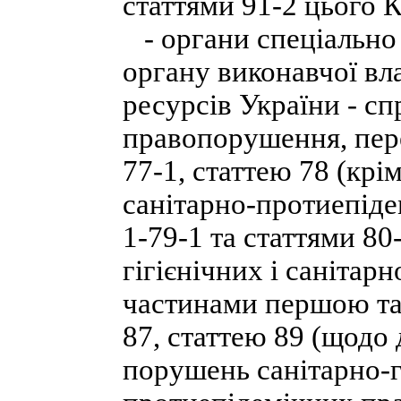
статтями 91-2 цього 
- органи спеціально
органу виконавчої вла
ресурсів України - сп
правопорушення, пере
77-1, статтею 78 (крі
санітарно-протиепіде
1-79-1 та статтями 80
гігієнічних і санітар
частинами першою та 
87, статтею 89 (щодо 
порушень санітарно-гі