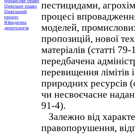
Фінансове право
пестицидами, агрохім
Цивільне право
Цивільний
процесі впровадження
процес
Юридична
моделей, промислових
деонтологія
пропозицій, нової тех
матеріалів (статті 79-1
передбачена адміністр
перевищення лімітів 
природних ресурсів (с
чи несвоєчасне наданн
91-4).
Залежно від характер
правопорушення, відп