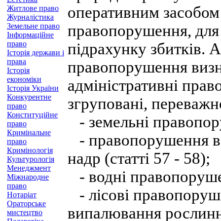
оперативним засобом 
Житлове право
Журналістика
Земельне право
правопорушення, для 
Інформаційне
право
підрахунку збитків. А
Історія держави і
права
правопорушення визна
Історія
економіки
адміністративні пра
Історія України
Конкурентне
згруповані, переважн
право
Конституційне
- земельні правопору
право
Кримінальне
- правопорушення в 
право
Кримінологія
надр (статті 57 - 58);
Культурологія
Менеджмент
- водні правопорушенн
Міжнародне
право
- лісові правопоруш
Нотаріат
Ораторське
випалювання рослиннос
мистецтво