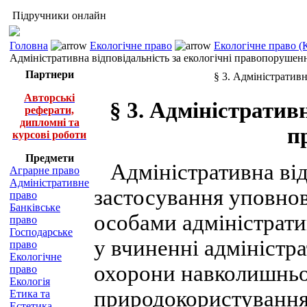
Підручники онлайн
Головна
Екологічне право
Екологічне право (
Адміністративна відповідальність за екологічні правопорушен
Партнери
§ 3. Адміністративн
Авторські
§ 3. Адміністратив
реферати,
дипломні та
п
курсові роботи
Предмети
Адміністративна від
Аграрне право
Адміністративне
застосування уповно
право
Банківське
особами адміністрати
право
Господарське
у вчиненні адміністр
право
Екологічне
охорони навколишньо
право
Екологія
природокористування.
Етика та
Естетика