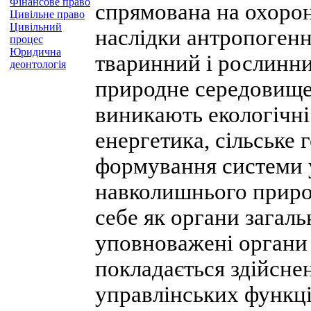
Фінансове право
спрямована на охорон
Цивільне право
Цивільний
наслідки антропогенно
процес
Юридична
тваринний і рослинний
деонтологія
природне середовище у
виникають екологічні
енергетика, сільське 
формування системи 
навколишнього приро
себе як органи загаль
уповноважені органи 
покладається здійсне
управлінських функці