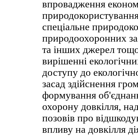
впровадження економ
природокористування 
спеціальне природок
природоохоронних зах
та інших джерел тощо
вирішенні екологічни
доступу до екологічн
засад здійснення гром
формування об'єднань
охорону довкілля, на
позовів про відшкоду
впливу на довкілля ді