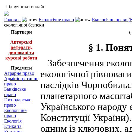
Підручники онлайн
Головна
Екологічне право
Екологічне право (
екологічної безпеки
Партнери
§
Авторські
§ 1. Поня
реферати,
дипломні та
курсові роботи
Забезпечення еколог
Предмети
екологічної рівноваги
Аграрне право
Адміністративне
наслідків Чорнобильс
право
Банківське
планетарного масшта
право
Господарське
Українського народу є
право
Екологічне
Конституції України)
право
Екологія
одним із ключових, а
Етика та
Естетика