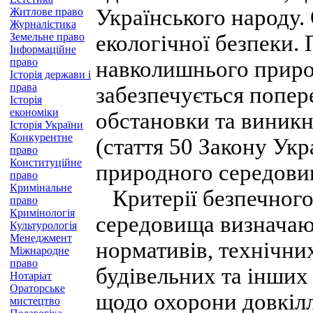
Українського народу.
Житлове право
Журналістика
Земельне право
екологічної безпеки. 
Інформаційне
право
навколишнього приро
Історія держави і
права
забезпечується попер
Історія
економіки
обстановки та виникн
Історія України
Конкурентне
(стаття 50 Закону Ук
право
Конституційне
природного середови
право
Кримінальне
Критерії безпечного
право
Кримінологія
середовища визначаю
Культурологія
Менеджмент
нормативів, технічних
Міжнародне
право
будівельних та інших
Нотаріат
Ораторське
щодо охорони довкілл
мистецтво