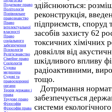
Педагогіка
здійснюються: розміщ
Податкове право
Політологія
реконструкція, введен
Порівняльне
правознавство
підприємств, споруд т
Право
інтелектуальної
засобів захисту 62 р
власності
Право
токсичних хімічних р
соціального
забезпечення
довкілля від акустичн
Психологія
Релігієзнавство
шкідливого впливу фі
Сімейне право
Соціологія
Судова
радіоактивними, вир
медицина
Судові та
тощо.
правоохоронні
органи
Дотримання норматив
Теорія держави і
права
забезпечується держ
Трудове право
Філософія
системи екологічного 
Філософія права