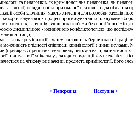
нології та педагогіки, як кримінологічна педагогіка, чи педагог
загальної, юридичної та прикладної психології для пізнання п
фікації особи злочинця, мають значення для розробки заходів про
, що використовуються в процесі прогнозування та планування бор
вних злочинів, злочинів, вчинених особами без постійного міс
ковою дисципліною - юридичною конфліктологією, що досліджує 
 зовнішні тощо).
ає зв'язок кримінології з математикою та кібернетикою. Праці н
али можливість плідності співпраці кримінології з цими науками
в (приміром, при визначенні рівня, питомої ваги, латентності зл
ії припускає її унікальну для юриспруденції комплексність, ті
ається на чіткому визначенні предмета кримінології, його елеме
< Попередня
Наступна >