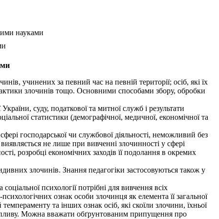
чними науками
ми
ами
нів, учинених за певний час на певній території; осіб, які їх
лактики злочинів тощо. Основними способами збору, обробки
країни, суду, податкової та митної служб і результати
іальної статистики (демографічної, медичної, економічної та
сфері господарської чи службової діяльності, неможливий без
и виявляється не лише при вивченні злочинності у сфері
ності, розробці економічних заходів її подолання в окремих
идивних злочинів. Знання педагогіки застосовуються також у
соціальної психології потрібні для вивчення всіх
психологічних ознак особи злочинця як елемента її загальної
емпераменту та інших ознак осіб, які скоїли злочини, їхньої
 її впливу. Можна вважати обґрунтованим припущення про