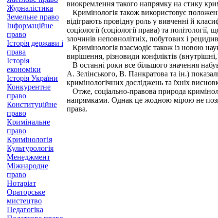
виокремлення такого напрямку на стику кримі
Журналістика
Кримінологія також використовує положення 
Земельне право
відіграють провідну роль у вивченні й класи
Інформаційне
соціології (соціології права) та політології
право
злочинів неповнолітніх, побутових і рециди
Історія держави і
Кримінологія взаємодіє також із новою нау
права
вирішення, різновиди конфліктів (внутрішні,
Історія
В останні роки все більшого значення набув
економіки
А. Зелінського, В. Панкратова та ін.) показ
Історія України
кримінологічних досліджень та їхніх висновкі
Конкурентне
Отже, соціально-правова природа кримінолог
право
напрямками. Однак це жодною мірою не познач
Конституційне
права.
право
Кримінальне
право
Кримінологія
Культурологія
Менеджмент
Міжнародне
право
Нотаріат
Ораторське
мистецтво
Педагогіка