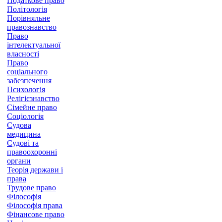
Податкове право
Політологія
Порівняльне
правознавство
Право
інтелектуальної
власності
Право
соціального
забезпечення
Психологія
Релігієзнавство
Сімейне право
Соціологія
Судова
медицина
Судові та
правоохоронні
органи
Теорія держави і
права
Трудове право
Філософія
Філософія права
Фінансове право