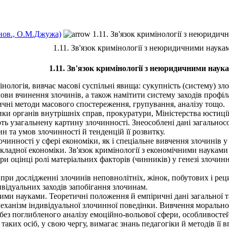
нов., О.М.Джужа)
1.11. Зв'язок кримінології з неюриди
1.11. Зв'язок кримінології з неюридичними наука
1.11. Зв'язок кримінології з неюридичними наук
логія, вивчає масові суспільні явища: сукупність (систему) злочи
ови вчинення злочинів, а також намітити систему заходів профі
тичні методи масового спостереження, групування, аналізу тощо.
и органів внутрішніх справ, прокуратури, Міністерства юстиції У
 узагальнену картину злочинності. Знеособлені дані загальносоц
н та умов злочинності й тенденцій її розвитку.
нності у сфері економіки, як і спеціальне вивчення злочинів у 
рикладної економіки. Зв'язок кримінології з економічними наукам
ри оцінці ролі матеріальних факторів (чинників) у генезі злочин
ри дослідженні злочинів неповнолітніх, жінок, побутових і рец
ивідуальних заходів запобігання злочинам.
ми науками. Теоретичні положення й емпіричні дані загальної та 
еханізм індивідуальної злочинної поведінки. Вивчення морально-
з поглибленого аналізу емоційно-вольової сфери, особливостей т
я таких осіб, у свою чергу, вимагає знань педагогіки й методів