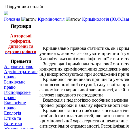
Підручники онлайн
Головна
Кримінологія
Кримінологія (Ю.Ф.Іва
Партнери
Авторські
реферати,
дипломні та
Кримінально-правова статистика, як і криміно
курсові роботи
учиняють; допомагає з'ясувати причини й ум
й аналізу вказаної вище інформації є статис
Предмети
Зведені дані кримінально-правової статистик
Аграрне право
конкретних кримінологічних досліджень дають
Адміністративне
ін.) використовуються при дослідженні причи
право
Кримінологічний аналіз причин та умов злочи
Банківське
знання економічної ситуації, галузевої та п
право
економіки та корисливої злочинності, але й п
Господарське
галузях народного господарства.
право
Взаємодія з педагогікою особливо важлива п
Екологічне
процесі розробки й аналізу ефективності інд
право
Кримінологія тісно пов'язана з психологічни
Екологія
особистісних властивостей, що визначають м
Етика та
кримінологічної характеристики неможливе бе
Естетика
антисуспільної спрямованості. Ресоціалізаці
Житлове право