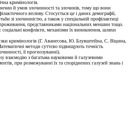
ічна кримінологія.
ричин й умов злочинності та злочинів, тому що вони
філактичного впливу. Стосується це і даних демографії,
отьби зі злочинністю, а також у спеціальній профілактиці
ця проживання, представниками національних меншин тощо.
соціальні конфлікти, механізми їх виникнення, шляхи
изки кримінологів (Г. Аванесова, Ю. Блувштейна, С. Віцина,
. Математичні методи суттєво підвищують точність
очинності, її прогнозуванні).
сну взаємодію з багатьма науковими й галузевими
нтів, при розмежуванні їх та споріднених галузей знань і