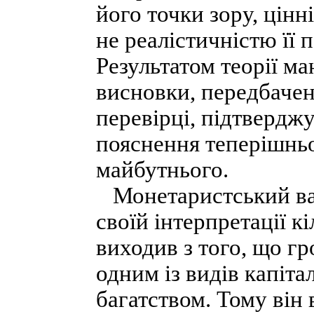
його точки зору, цінн
не реалістичністю її 
Результатом теорії ма
висновки, передбачен
перевірці, підтвердж
пояснення теперішньо
майбутнього.
Монетаристський варі
своїй інтерпретації к
виходив з того, що гр
одним із видів капіт
багатством. Тому він