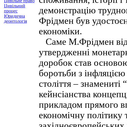
Цивільне право
Цивільний
демонстрацію труднощ
процес
Юридична
Фрідмен був удостоєн
деонтологія
економіки.
Саме М.Фрідмен віді
утвердженні монетар
доробок став основою 
боротьби з інфляцією
століття – знамениті 
кейнсіанства концепц
прикладом прямого вп
економічну політику
західноєвропейських 