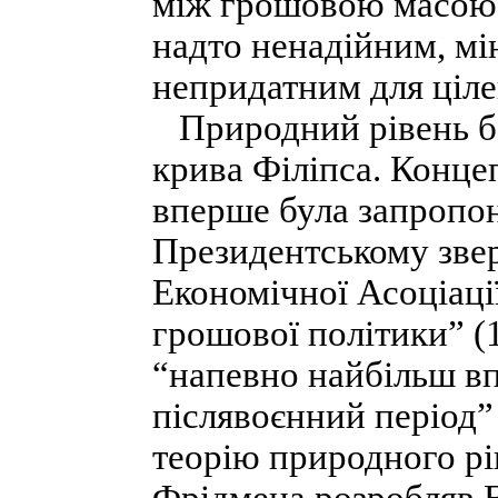
між грошовою масою і
надто ненадійним, мі
непридатним для ціле
Природний рівень без
крива Філіпса. Конце
вперше була запропо
Президентському звер
Економічної Асоціаці
грошової політики” (1
“напевно найбільш вп
післявоєнний період” 
теорію природного рі