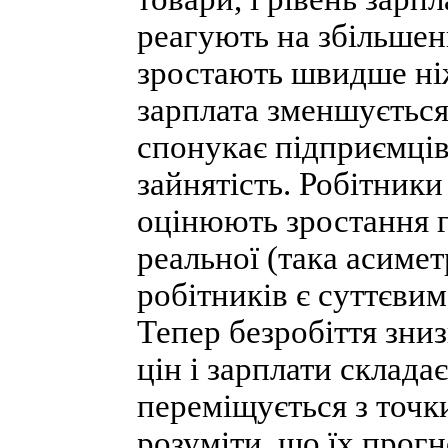
реагують на збільшенн
зростають швидше ніж
зарплата зменшується
спонукає підприємців
зайнятість. Робітники
оцінюють зростання г
реальної (така асимет
робітників є суттєвим
Тепер безробіття зниз
цін і зарплати склада
переміщується з точк
розуміти, що їх прогн