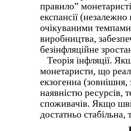
правило” монетаристі
експансії (незалежно 
очікуваними темпами
виробництва, забезпеч
безінфляційне зроста
Теорія інфляції. Якщ
монетаристи, що реал
екзогенна (зовнішня, 
наявністю ресурсів, 
споживачів. Якщо шв
достатньо стабільна, 