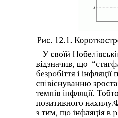
Рис. 12.1. Короткостр
У своїй Нобелівській
відзначив, що “стагф
безробіття і інфляції
співіснуванню зроста
темпів інфляції. Тобт
позитивного нахилу.Ф
з тим, що інфляція в 