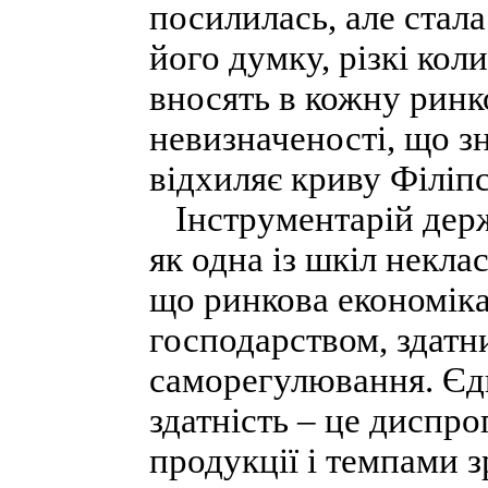
посилилась, але стал
його думку, різкі кол
вносять в кожну ринк
невизначеності, що з
відхиляє криву Філіпс
Інструментарій держ
як одна із шкіл некла
що ринкова економіка
господарством, здатн
саморегулювання. Єд
здатність – це диспр
продукції і темпами з