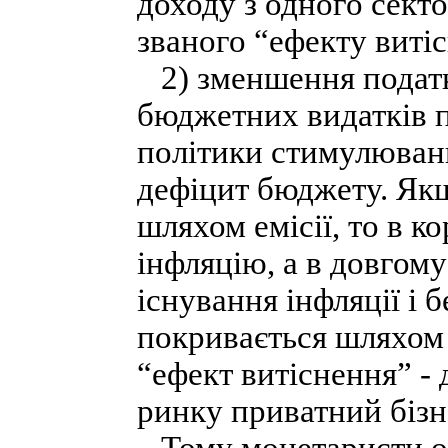
доходу з одного секто
званого “ефекту виті
2) зменшення податк
бюджетних видатків п
політики стимулюван
дефіцит бюджету. Як
шляхом емісії, то в к
інфляцію, а в довгому
існування інфляції і
покривається шляхом
“ефект витіснення” - 
ринку приватний бізн
Тому монетаристи об