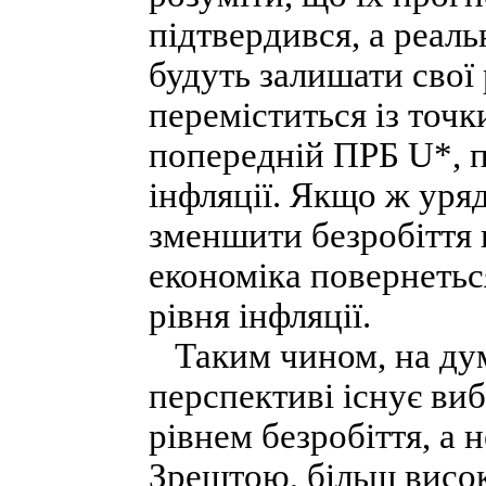
підтвердився, а реаль
будуть залишати свої 
переміститься із точк
попередній ПРБ U*, п
інфляції. Якщо ж уряд
зменшити безробіття 
економіка повернетьс
рівня інфляції.
Таким чином, на дум
перспективі існує виб
рівнем безробіття, а н
Зрештою, більш висок