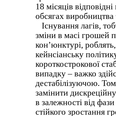
18 місяців відповідні
обсягах виробництва 
Існування лагів, тобт
зміни в масі грошей 
кон’юнктурі, роблять
кейнсіанську політик
короткострокової стаб
випадку – важко здій
дестабілізуючою. Том
замінити дискреційну
в залежності від фаз
стійкого зростання г