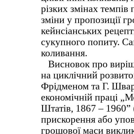
різких змінах темпів 
зміни у пропозиції г
кейнсіанських рецеп
сукупного попиту. С
коливання.
Висновок про виріш
на циклічний розвито
Фрідменом та Г. Швар
економічній праці „М
Штатів, 1867 – 1960” 
прискорення або упов
грошової маси виклик