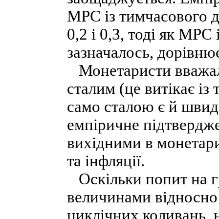
MPC із тимчасового д
0,2 і 0,3, тоді як MPC
зазначалось, дорівнює
Монетаристи вважали
сталим (це витікає із
само сталою є й швид
емпіричне підтвердже
вихідними в монетари
та інфляції.
Оскільки попит на гр
величинами відносно 
циклічних коливань, 