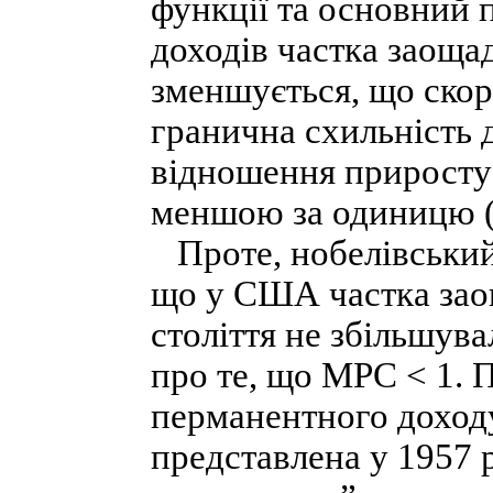
функції та основний 
доходів частка заоща
зменшується, що скор
гранична схильність 
відношення приросту 
меншою за одиницю ( 
Проте, нобелівський
що у США частка зао
століття не збільшув
про те, що MPC < 1. 
перманентного доходу
представлена у 1957 р