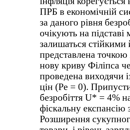
інфляція корегується
ПРБ в економічній си
за даного рівня безроб
очікують на підставі
залишаться стійкими 
представлена точкою 
нову криву Філіпса ч
проведена виходячи із
цін (Ре = 0). Припуст
безробіття U* = 4% н
фіскальну експансію 
Розширення сукупного
товари, і рівень зарп