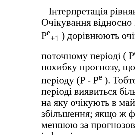
Інтерпретація рівнян
Очікування відносно 
e
P
) дорівнюють очі
+1
поточному періоді ( P
похибку прогнозу, що
e
періоду (P - P
). Тобт
періоді виявиться біл
на яку очікують в май
збільшення; якщо ж ф
меншою за прогнозова