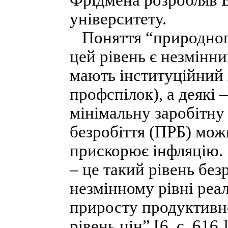
Фрідмена розробляв Е
університету.
Поняття “природного 
цей рівень є незмінни
мають інституційний 
профспілок), а деякі 
мінімальну заробітну
безробіття (ПРБ) мож
прискорює інфляцію. 
– це такий рівень без
незмінному рівні реал
приросту продуктивн
рівень цін” [6, c. 616 ]