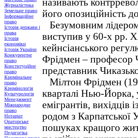
називають контрревол
Журналістика
Земельне право
його опозиційність до
Інформаційне
право
Безумовним лідером 
Історія держави і
права
виступив у 60-х рр. Х
Історія
економіки
кейнсіанського регул
Історія України
Конкурентне
Фрідмен – професор Ч
право
Конституційне
представник Чиказько
право
Кримінальне
Мілтон Фрідмен (191
право
Кримінологія
кварталі Нью-Йорка, у
Культурологія
Менеджмент
емігрантів, вихідців 
Міжнародне
право
родом з Карпатської У
Нотаріат
Ораторське
пошуках кращого житт
мистецтво
Педагогіка