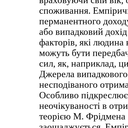
враховуючи свій вік, 
споживання. Емпіричн
перманентного доходу
або випадковий дохід
факторів, які людина
можуть бути передбач
сил, як, наприклад, ци
Джерела випадкового 
несподіваного отрима
Особливо підкреслюєт
неочікуваності в отр
теорією М. Фрідмена 
заощаджується. Емпір