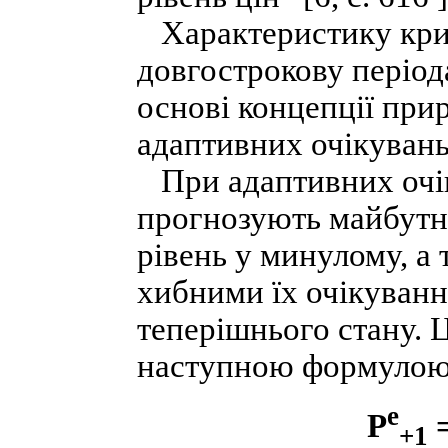
Характеристику криво
довгострокову період
основі концепції прир
адаптивних очікувань
При адаптивних очік
прогнозують майбутню
рівень у минулому, а 
хибними їх очікуванн
теперішнього стану. 
наступною формулою
e
P
=
+1