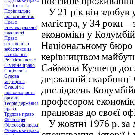
постійне проживанн
Податкове право
Політологія
У 21 рік він здобув 
Порівняльне
правознавство
магістра, у 34 роки –
Право
інтелектуальної
економіки у Колумбій
власності
Право
Національному бюро 
соціального
забезпечення
керівництвом майбутн
Психологія
Релігієзнавство
Саймона Кузнеця досл
Сімейне право
Соціологія
Судова
державній скарбниці 
медицина
Судові та
досліджень Колумбійс
правоохоронні
органи
професором економіки
Теорія держави і
права
працював до своєї офі
Трудове право
Філософія
У жовтні 1976 р. за д
Філософія права
Фінансове право
споживання, історії і 