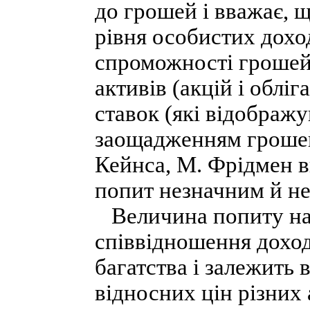
до грошей і вважає, 
рівня особистих доход
спроможності грошей
активів (акцій і облі
ставок (які відображу
заощадженням грошей)
Кейнса, М. Фрідмен 
попит незначним й не
Величина попиту на г
співвідношення доход
багатства і залежить 
відносних цін різних