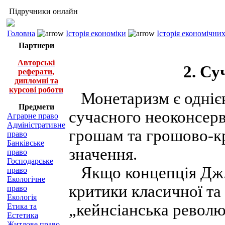
Підручники онлайн
Головна
Історія економіки
Історія економічни
Партнери
Авторські
2. Су
реферати,
дипломні та
курсові роботи
Монетаризм є однією
Предмети
сучасного неоконсерв
Аграрне право
Адміністративне
грошам та грошово-к
право
Банківське
значення.
право
Господарське
Якщо концепція Дж. 
право
Екологічне
критики класичної та 
право
Екологія
„кейнсіанська револю
Етика та
Естетика
Житлове право