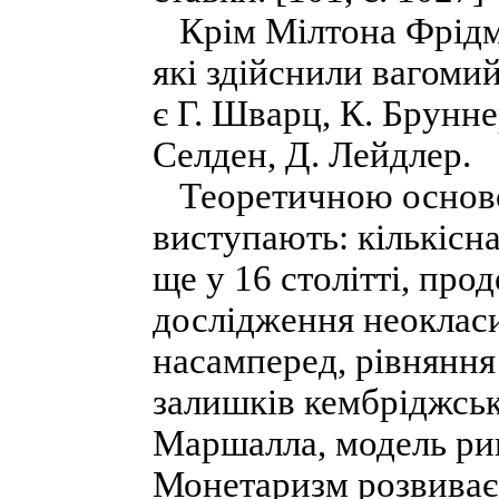
Крім Мілтона Фрідме
які здійснили вагомий
є Г. Шварц, К. Брунне
Селден, Д. Лейдлер.
Теоретичною осново
виступають: кількісна
ще у 16 столітті, про
дослідження неокласи
насамперед, рівняння 
залишків кембріджськ
Маршалла, модель рин
Монетаризм розвиває