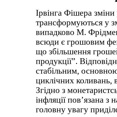
Ірвінга Фішера зміни
трансформуються у змі
випадково М. Фрідмен
всюди є грошовим фен
що збільшення грошей
продукції”. Відповідн
стабільним, основною
циклічних коливань, 
Згідно з монетаристс
інфляції пов’язана з
головну увагу приділ