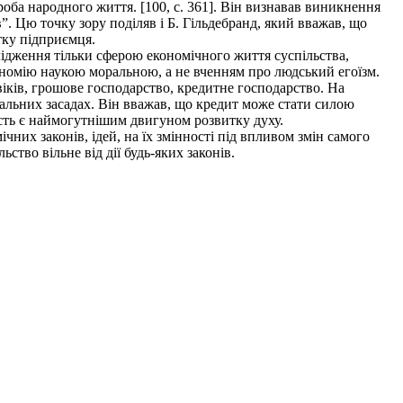
оба народного життя. [100, с. 361]. Він визнавав виникнення
в”. Цю точку зору поділяв і Б. Гільдебранд, який вважав, що
тку підприємця.
лідження тільки сферою економічного життя суспільства,
ономію наукою моральною, а не вченням про людський егоїзм.
іків, грошове господарство, кредитне господарство. На
ральних засадах. Він вважав, що кредит може стати силою
ість є наймогутнішим двигуном розвитку духу.
них законів, ідей, на їх змінності під впливом змін самого
ство вільне від дії будь-яких законі
в.