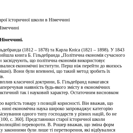
арої історичної школи в Німеччині
Німеччині
 Німеччині.
ебранда (1812 – 1878) та Карла Кніса (1821 – 1898). У 1843
 вийшла книга Б. Гільдебранда „Політична економія сучасного
ви засвідчують, що політична економія використовує
ивалися економічні інститути. Перш ніж перейти до якихось
рішні). Вони були впевнені, що такий метод зробить їх
в.
вплив класичної доктрини, Б. Гільдебранд намагався
аперечував наявність будь-якого змісту в економічних
рактичний так і науковий характер. Остаточним висновком
 вартість товару з позицій корисності. Він вважав, що
 А нині економічна наука широко запроваджує категорію
існування одного типу господарств у різних націй, бо не
[100, с. 360]. Представники старої історичної школи
волюційні перевороти. В. Рошер вважав, що зміна форм
у законними були лише ті перетворення, які відбувалися