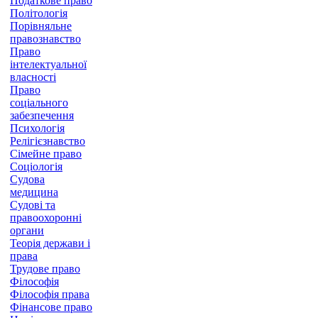
Податкове право
Політологія
Порівняльне
правознавство
Право
інтелектуальної
власності
Право
соціального
забезпечення
Психологія
Релігієзнавство
Сімейне право
Соціологія
Судова
медицина
Судові та
правоохоронні
органи
Теорія держави і
права
Трудове право
Філософія
Філософія права
Фінансове право