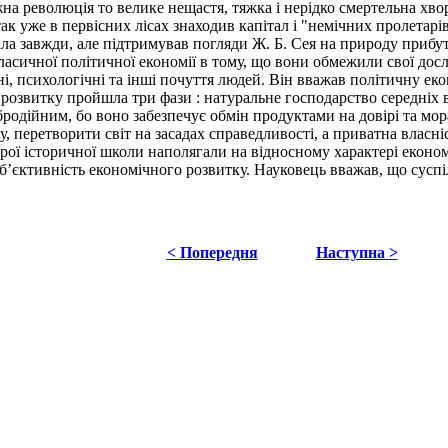
а революція то велике нещастя, тяжка і нерідко смертельна хвор
ак уже в первісних лісах знаходив капітал і "немічних пролетарі
ала завжди, але підтримував погляди Ж. Б. Сея на природу прибу
асичної політичної економії в тому, що вони обмежили свої дос
і, психологічні та інші почуття людей. Він вважав політичну ек
розвитку пройшла три фази : натуральне господарство середніх в
бродійним, бо воно забезпечує обмін продуктами на довірі та мо
, перетворити світ на засадах справедливості, а приватна власн
ої історичної школи наполягали на відносному характері економіч
б’єктивність економічного розвитку. Науковець вважав, що суспіль
< Попередня
Наступна >