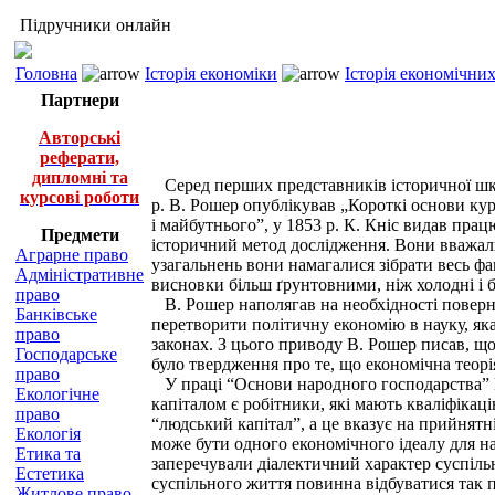
Підручники онлайн
Головна
Історія економіки
Історія економічни
Партнери
Авторські
реферати,
дипломні та
Серед перших представників історичної школ
курсові роботи
р. В. Рошер опублікував „Короткі основи кур
і майбутнього”, у 1853 р. К. Кніс видав пра
Предмети
історичний метод дослідження. Вони вважали
Аграрне право
узагальнень вони намагалися зібрати весь фак
Адміністративне
висновки більш ґрунтовними, ніж холодні і б
право
В. Рошер наполягав на необхідності поверне
Банківське
перетворити політичну економію в науку, яка
право
законах. З цього приводу В. Рошер писав, щ
Господарське
було твердження про те, що економічна теорі
право
У праці “Основи народного господарства” В.
Екологічне
капіталом є робітники, які мають кваліфіка
право
“людський капітал”, а це вказує на прийнятн
Екологія
може бути одного економічного ідеалу для нар
Етика та
заперечували діалектичний характер суспіл
Естетика
суспільного життя повинна відбуватися так п
Житлове право