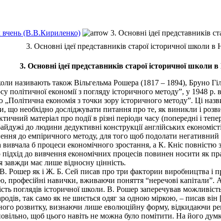
х вчень (В.В.Кириленко)
3. Основні ідеї представників ст
3. Основні ідеї представників старої історичної школи в 
3. Основні ідеї представників старої історичної школи в
и називають також Вільгельма Рошера (1817 – 1894), Бруно Гільд
су політичної економії з погляду історичного методу”, у 1948 р.
цю „Політична економія з точки зору історичного методу”. Ці наз
, що необхідно досліджувати питання про те, як виникли і розв
тичний матеріал про події в різні періоди часу (попередні і тепе
айдужі до людини дедуктивні конструкції англійських економісті
ння до емпіричного методу, для того щоб подолати негативний 
 вивчала б процеси економічного зростання, а К. Кніс повністю з
о підхід до вивчення економічних процесів повинен носити як п
я завжди має лише відносну цінність.
 Рошер як і Ж. Б. Сей писав про три фактории виробництва і про
цію, професійні навички, вживаючи поняття “неречові капітали”.
ість поглядів історичної школи. В. Рошер заперечував можливість
одів, так само як не шиється одяг за одною міркою, – писав він 
ьного розвитку, визнаючи лише еволюційну форму, відкидаючи ре
овільно, щоб цього навіть не можна було помітити. На його думк