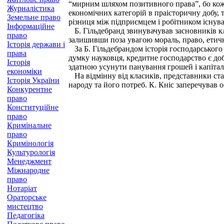
“мирним шляхом позитивного права”, бо кожн
Журналістика
економічних категорій в праісторичну добу, т
Земельне право
різниця між підприємцем і робітником існув
Інформаційне
Б. Гільдебранд звинувачував засновників кл
право
залишивши поза увагою мораль, право, етичн
Історія держави і
За Б. Гільдебрандом історія господарського 
права
думку науковця, кредитне господарство є до
Історія
здатною усунути панування грошей і капіталу
економіки
На відмінну від класиків, представники стар
Історія України
народу та його потреб. К. Кніс заперечував о
Конкурентне
право
Конституційне
право
Кримінальне
право
Кримінологія
Культурологія
Менеджмент
Міжнародне
право
Нотаріат
Ораторське
мистецтво
Педагогіка