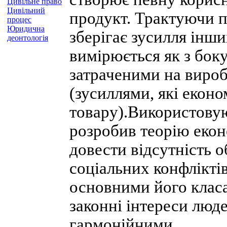
Цивільне право
Цивільний
продукт. Трактуючи по
процес
Юридична
зберігає зусилля інши
деонтологія
вимірюється як з бок
затраченими на вироб
(зусиллями, які еконо
товару).Використовую
розробив теорію екон
довести відсутність 
соціальних конфлікті
основними його класам
законні інтереси люд
гармонійними.