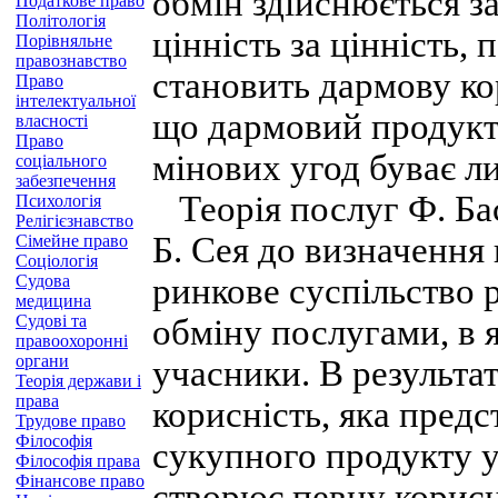
обмін здійснюється з
Податкове право
Політологія
цінність за цінність, 
Порівняльне
правознавство
становить дармову кор
Право
інтелектуальної
що дармовий продукт 
власності
Право
мінових угод буває лиш
соціального
забезпечення
Теорія послуг Ф. Бас
Психологія
Релігієзнавство
Б. Сея до визначення 
Сімейне право
Соціологія
Судова
ринкове суспільство 
медицина
Судові та
обміну послугами, в я
правоохоронні
органи
учасники. В результа
Теорія держави і
права
корисність, яка предс
Трудове право
Філософія
сукупного продукту у 
Філософія права
Фінансове право
створює певну корисні