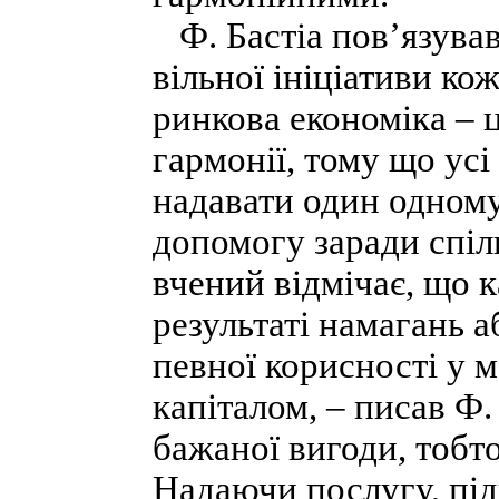
Ф. Бастіа пов’язував
вільної ініціативи ко
ринкова економіка – ц
гармонії, тому що ус
надавати один одному
допомогу заради спіл
вчений відмічає, що 
результаті намагань 
певної корисності у 
капіталом, – писав Ф.
бажаної вигоди, тобто 
Надаючи послугу, під