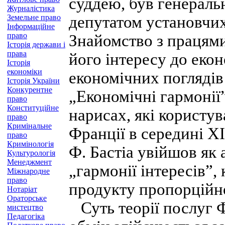
суддею, був генераль
Журналістика
Земельне право
депутатом установчих
Інформаційне
право
Знайомство з працям
Історія держави і
права
його інтересу до еко
Історія
економіки
економічних поглядів 
Історія України
Конкурентне
„Економічні гармонії”
право
Конституційне
нарисах, які користу
право
Кримінальне
Франції в середині ХІ
право
Кримінологія
Ф. Бастіа увійшов як 
Культурологія
Менеджмент
„гармонії інтересів”,
Міжнародне
право
продукту пропорційно
Нотаріат
Ораторське
Суть теорії послуг Ф
мистецтво
Педагогіка