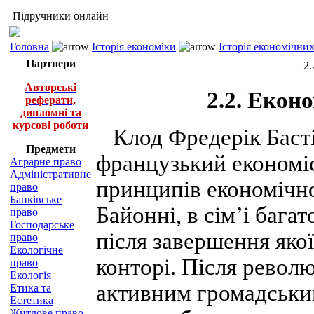
Підручники онлайн
Головна
Історія економіки
Історія економічни
Партнери
2.
Авторські
2.2. Екон
реферати,
дипломні та
курсові роботи
Клод Фредерік Бастіа
Предмети
французький економіс
Аграрне право
Адміністративне
принципів економічно
право
Банківське
Байонні, в сім’і бага
право
Господарське
після завершення яко
право
Екологічне
конторі. Після револю
право
Екологія
активним громадськи
Етика та
Естетика
Житлове право