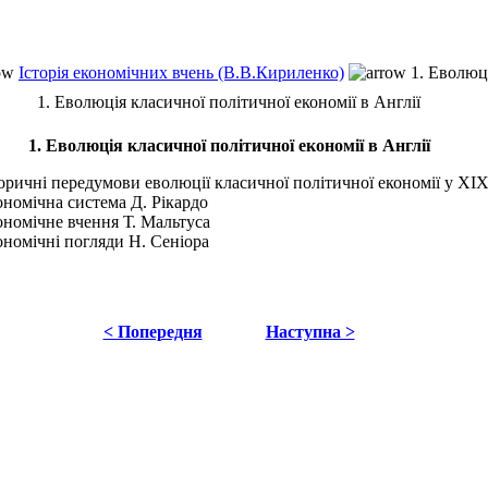
Історія економічних вчень (В.В.Кириленко)
1. Еволюці
1. Еволюція класичної політичної економії в Англії
1. Еволюція класичної політичної економії в Англії
торичні передумови еволюції класичної політичної економії у ХІХ
ономічна система Д. Рікардо
кономічне вчення Т. Мальтуса
ономічні погляди Н. Сеніора
< Попередня
Наступна >