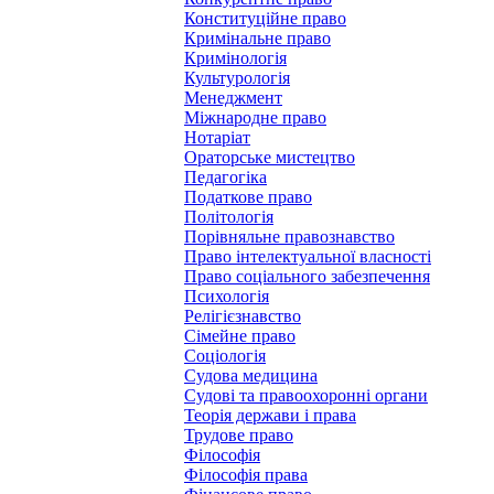
Конституційне право
Кримінальне право
Кримінологія
Культурологія
Менеджмент
Міжнародне право
Нотаріат
Ораторське мистецтво
Педагогіка
Податкове право
Політологія
Порівняльне правознавство
Право інтелектуальної власності
Право соціального забезпечення
Психологія
Релігієзнавство
Сімейне право
Соціологія
Судова медицина
Судові та правоохоронні органи
Теорія держави і права
Трудове право
Філософія
Філософія права