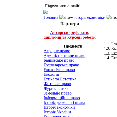
Підручники онлайн
Головна
Історія економіки
Партнери
Авторські реферати,
дипломні та курсові роботи
1.1. Іс
Предмети
1.2. Ек
Аграрне право
1.3. Е
Адміністративне право
1.4. Ек
Банківське право
Господарське право
Екологічне право
Екологія
Етика та Естетика
Житлове право
Журналістика
Земельне право
Інформаційне право
Історія держави і права
Історія економіки
Історія України
Конкурентне право