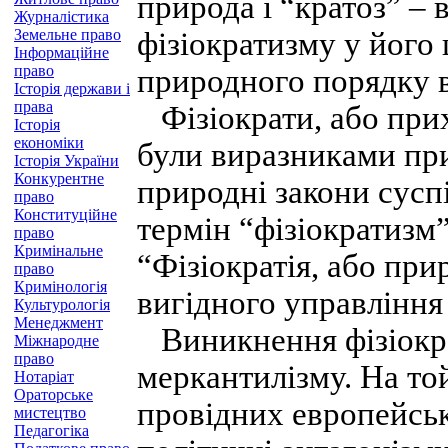
природа і “кратоз” – 
Журналістика
Земельне право
фізіократизму у його 
Інформаційне
право
природного порядку в
Історія держави і
права
Фізіократи, або прих
Історія
економіки
були виразниками пр
Історія України
Конкурентне
природні закони сусп
право
Конституційне
термін “фізіократизм”
право
Кримінальне
“Фізіократія, або пр
право
Кримінологія
вигідного управління
Культурологія
Менеджмент
Виникнення фізіокра
Міжнародне
право
меркантилізму. На той
Нотаріат
Ораторське
провідних европейськ
мистецтво
Педагогіка