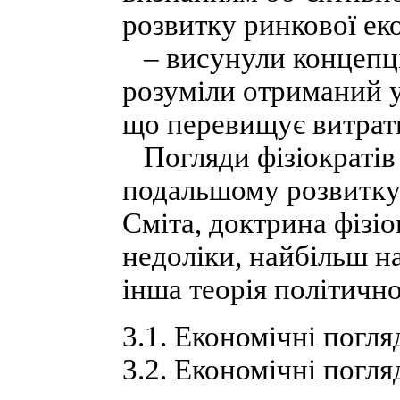
розвитку ринкової ек
– висунули концепці
розуміли отриманий у
що перевищує витрат
Погляди фізіократів 
подальшому розвитку
Сміта, доктрина фізіо
недоліки, найбільш н
інша теорія політично
3.1. Економічні погл
3.2. Економічні погл