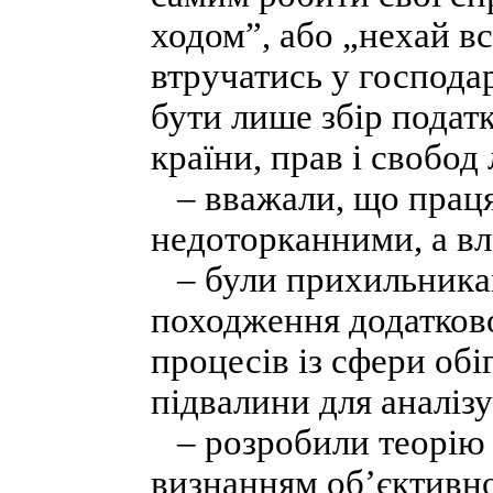
ходом”, або „нехай вс
втручатись у господар
бути лише збір подат
країни, прав і свобод
– вважали, що праця 
недоторканними, а вл
– були прихильникам
походження додатково
процесів із сфери обі
підвалини для аналіз
– розробили теорію 
визнанням об’єктивно