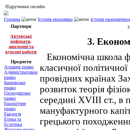
Підручники онлайн
Головна
Історія економіки
Історія економічни
Партнери
3
Авторські
3. Економ
реферати,
дипломні та
курсові роботи
Економічна школа фіз
Предмети
класичної політичної 
Аграрне право
Адміністративне
провідних країнах За
право
Банківське
розвиток теорія фізіо
право
Господарське
середині XVIII ст., в
право
Екологічне
мануфактурного капіт
право
Екологія
грецького походження 
Етика та
Естетика
Житлове право