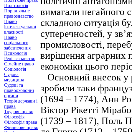
політичні антагонізми
Податкове право
Політологія
вимагали негайного с
Порівняльне
правознавство
складною ситуація бу
Право
інтелектуальної
суперечностей, у зв’
власності
Право
промисловості, перебу
соціального
забезпечення
вирішення аграрних 
Психологія
Релігієзнавство
економіки цього періо
Сімейне право
Соціологія
Судова
Основний внесок у 
медицина
Судові та
зробили таки француз
правоохоронні
органи
(1694 – 1774), Анн Р
Теорія держави і
права
Віктор Рікетті Міраб
Трудове право
Філософія
(1739 – 1817), Поль П
Філософія права
Фінансове право
де Гурне (1712 – 1759