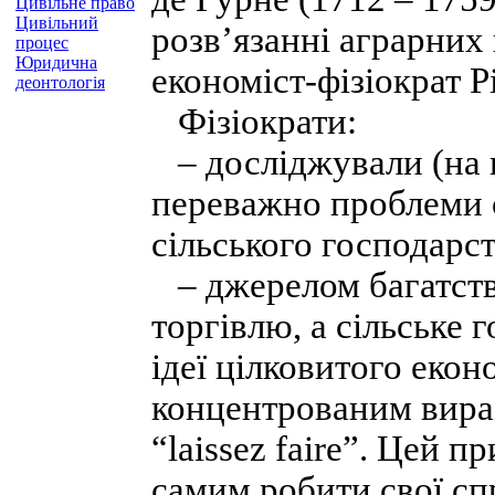
Цивільне право
Цивільний
розв’язанні аграрних
процес
Юридична
економіст-фізіократ Р
деонтологія
Фізіократи:
– досліджували (на в
переважно проблеми 
сільського господарст
– джерелом багатств
торгівлю, а сільське
ідеї цілковитого екон
концентрованим вира
“laissez faire”. Цей 
самим робити свої сп