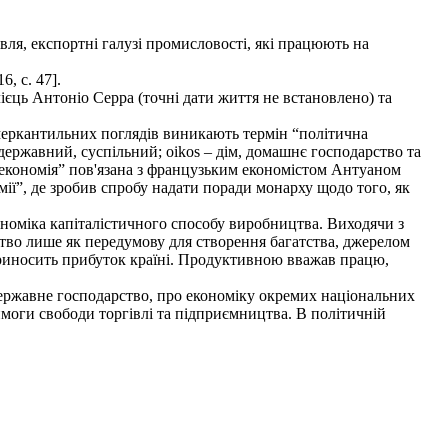
ля, експортні галузі промисловості, які працюють на
, с. 47].
єць Антоніо Серра (точні дати життя не встановлено) та
еркантильних поглядів виникають термін “політична
– державний, суспільний; oikos – дім, домашнє господарство та
 економія” пов'язана з французьким економістом Антуаном
ії”, де зробив спробу надати поради монарху щодо того, як
кономіка капіталістичного способу виробництва. Виходячи з
тво лише як передумову для створення багатства, джерелом
 приносить прибуток країні. Продуктивною вважав працю,
ержавне господарство, про економіку окремих національних
моги свободи торгівлі та підприємництва. В політичній