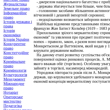
- джерелом національного багатства є прибут
Журналістика
- держава збагачується тим більше, чим біл
Земельне право
- головними засобами збільшення активного 
Інформаційне
вітчизняній і дешевій імпортній сировині;
право
- недоцільними визнаються заборони вивезен
Історія держави і
Найбільш відомими представниками пізнього 
права
французи Жан Батист Кольбер (1619 – 1683 рр
Історія
Прихильники зрілого меркантилізму сприял
економіки
економія” та уявлення про предмет політичної
Історія України
nomos – правило, закон, а разом воно вигля
Конкурентне
Монкретьєном де Ваттевілем, який видав у 16
право
керувати державним майном.
Конституційне
На даному етапі розвитку суспільства об'єкт
право
поверхневої оцінки ринкових процесів, А. М
Кримінальне
якого вважав обіг (торгівлю). Особливу ува
право
зайняту в торгівлі, насамперед міжнародній.
Кримінологія
Упродовж півтораста років після А. Монкре
Культурологія
держав, що керувалися здебільшого монархам
Менеджмент
економії концепція меркантилізму поступаєть
Міжнародне
право
Нотаріат
Ораторське
мистецтво
Педагогіка