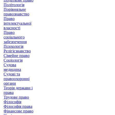
Податкове право
Політологія
Порівняльне
правознавство
Право
інтелектуальної
власності
Право
соціального
забезпечення
Психологія
Релігієзнавство
Сімейне право
Соціологія
Судова
медицина
Судові та
правоохоронні
органи
Теорія держави і
права
Трудове право
Філософія
Філософія права
Фінансове право