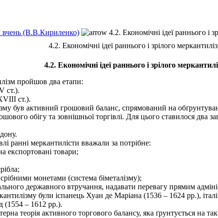
х вчень (В.В.Кириленко)
4.2. Економічні ідеї раннього і 
4.2. Економічні ідеї раннього і зрілого меркантилі
4.2. Економічні ідеї раннього і зрілого меркантил
ізм пройшов два етапи:
 ст.).
VIIІ ст.).
 був активний грошовий баланс, спрямований на обґрунтування
шового обігу та зовнішньої торгівлі. Для цього ставилося два за
дону.
і ранні меркантилісти вважали за потрібне:
а експортовані товари;
рібла;
срібними монетами (система біметалізму);
льного державного втручання, надавати перевагу прямим адмін
илізму були іспанець Хуан де Маріана (1536 – 1624 рр.), італій
 (1554 – 1612 рр.).
терна теорія активного торгового балансу, яка ґрунтується на т