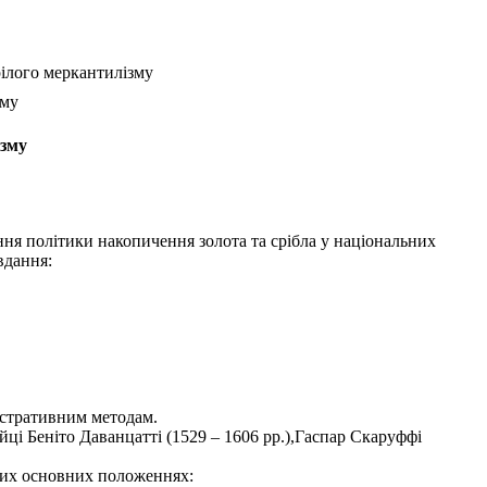
зрілого меркантилізму
зму
ізму
 політики накопичення золота та срібла у національних
вдання:
істративним методам.
ці Беніто Даванцатті (1529 – 1606 рр.),Гаспар Скаруффі
аких основних положеннях: