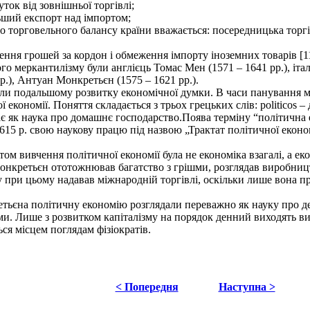
ок від зовнішньої торгівлі;
ьший експорт над імпортом;
торговельного балансу країни вважається: посередницька торгів
ня грошей за кордон і обмеження імпорту іноземних товарів [116
меркантилізму були англієць Томас Мен (1571 – 1641 рр.), італі
.), Антуан Монкретьєн (1575 – 1621 рр.).
и подальшому розвитку економічної думки. В часи панування м
 економії. Поняття складається з трьох грецьких слів: politicos 
дає як наука про домашнє господарство.Поява терміну “політична
15 р. свою наукову працю під назвою „Трактат політичної економ
ом вивчення політичної економії була не економіка взагалі, а е
онкретьєн ототожнював багатство з грішми, розглядав виробниц
гу при цьому надавав міжнародній торгівлі, оскільки лише вона
тьєна політичну економію розглядали переважно як науку про д
и. Лише з розвитком капіталізму на порядок денний виходять ви
ся місцем поглядам фізіократів.
< Попередня
Наступна >