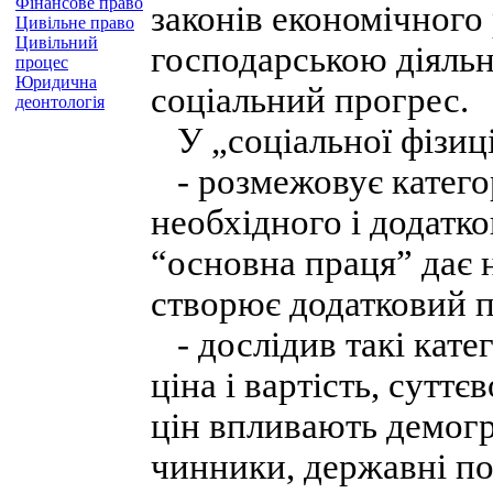
Фінансове право
законів економічного
Цивільне право
Цивільний
господарською діяль
процес
Юридична
соціальний прогрес.
деонтологія
У „соціальної фізиці
- розмежовує категорі
необхідного і додатк
“основна праця” дає 
створює додатковий п
- дослідив такі кате
ціна і вартість, сутт
цін впливають демогр
чинники, державні по