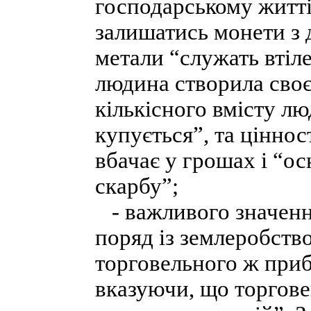
господарському житті
залишатись монети з д
метали “служать втіле
людина створила сво
кількісного вмісту лю
купується”, та ціннос
вбачає у грошах і “о
скарбу”;
- важливого значення 
поряд із землеробств
торговельного ж приб
вказуючи, що торговец