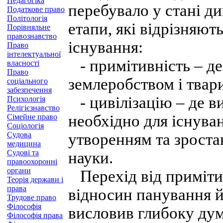
Педагогіка
перебувало у стані ди
Податкове право
Політологія
етапи, які відрізняют
Порівняльне
правознавство
існування:
Право
інтелектуальної
- примітивність – д
власності
Право
землеробством і твар
соціального
забезпечення
- цивілізацію – де в
Психологія
Релігієзнавство
необхідно для існува
Сімейне право
Соціологія
Судова
утворенням та зростан
медицина
Судові та
науки.
правоохоронні
органи
Перехід від примітивн
Теорія держави і
права
відносин панування й 
Трудове право
Філософія
висловив глибоку ду
Філософія права