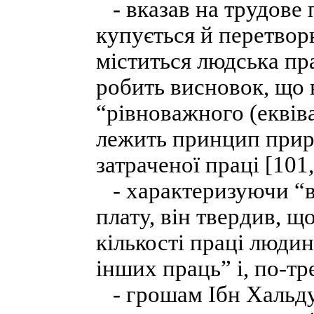
- вказав на трудове 
купується й перетвор
міститься людська пра
робить висновок, що 
“рівноважного (еквів
лежить принцип прир
затраченої праці [101,
- характеризуючи “ва
плату, він твердив, що
кількості праці людини
інших праць” і, по-тр
- грошам Ібн Хальду