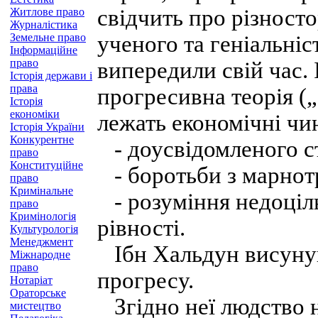
свідчить про різносто
Житлове право
Журналістика
Земельне право
ученого та геніальніс
Інформаційне
право
випередили свій час.
Історія держави і
права
прогресивна теорія („
Історія
економіки
лежать економічні чи
Історія України
Конкурентне
- доусвідомленого ст
право
Конституційне
- боротьби з марнотр
право
Кримінальне
- розуміння недоціль
право
Кримінологія
рівності.
Культурологія
Менеджмент
Ібн Хальдун висунув
Міжнародне
право
прогресу.
Нотаріат
Ораторське
Згідно неї людство н
мистецтво