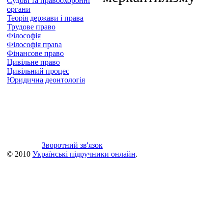
Судові та правоохоронні
органи
Теорія держави і права
Трудове право
Філософія
Філософія права
Фінансове право
Цивільне право
Цивільний процес
Юридична деонтологія
Зворотний зв'язок
© 2010
Українські підручники онлайн
.