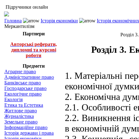
Підручники онлайн
Головна
Історія економіки
Історія економічни
Меркантилізм
Партнери
Розділ 3
Авторські реферати,
Розділ 3. 
дипломні та курсові
роботи
Предмети
Аграрне право
1. Матеріальні пе
Адміністративне право
Банківське право
економічної думки
Господарське право
Екологічне право
2. Економічна дум
Екологія
2.1. Особливості 
Етика та Естетика
Житлове право
2.2. Виникнення і
Журналістика
Земельне право
в економічній дум
Інформаційне право
Історія держави і права
2.3. Концепція „с
Історія економіки