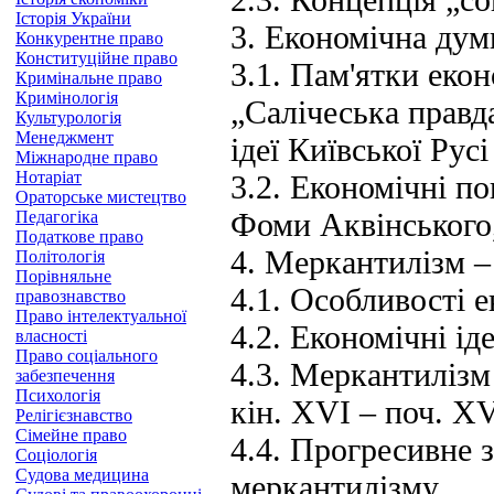
Історія України
3. Економічна дум
Конкурентне право
Конституційне право
3.1. Пам'ятки еко
Кримінальне право
Кримінологія
„Салічеська правд
Культурологія
Менеджмент
ідеї Київської Русі
Міжнародне право
Нотаріат
3.2. Економічні по
Ораторське мистецтво
Фоми Аквінського,
Педагогіка
Податкове право
4. Меркантилізм –
Політологія
Порівняльне
4.1. Особливості 
правознавство
Право інтелектуальної
4.2. Економічні ід
власності
Право соціального
4.3. Меркантилізм
забезпечення
Психологія
кін. XVI – поч. XV
Релігієзнавство
Сімейне право
4.4. Прогресивне 
Соціологія
Судова медицина
меркантилізму