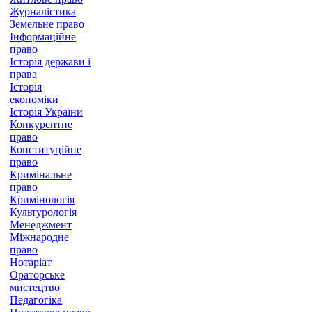
Журналістика
Земельне право
Інформаційне
право
Історія держави і
права
Історія
економіки
Історія України
Конкурентне
право
Конституційне
право
Кримінальне
право
Кримінологія
Культурологія
Менеджмент
Міжнародне
право
Нотаріат
Ораторське
мистецтво
Педагогіка