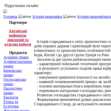
Підручники онлайн
Головна
Історія економіки
Історія економічни
Партнери
Авторські
реферати,
дипломні та
Історія стародавнього світу хронологічно охоп
курсові роботи
доби перших держав і цивілізацій були терито
кліматичних та хронологічних особливостей ц
Предмети
Індія, Китай і до другої групи Греція та Рим.
Аграрне право
Загалом ці дві групи рабовласницької еконо
Адміністративне
- характерний повільний технічний прогрес
право
- в результаті суспільних поділів праці від
Банківське
характеру;
право
- панування приватної власності на засоби в
Господарське
- наявний позаекономічний примус як засіб о
право
- основні матеріальні блага виробляли пере
Екологічне
- переважало натуральне господарство, рин
право
Розвиток господарства стародавнього світу о
Екологія
Формування економічної думки докласичног
Етика та
Стародавнього Сходу, де актуальність визнач
Естетика
Житлове право