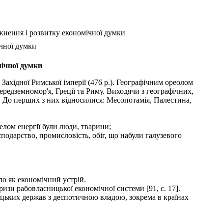
кнення і розвитку економічної думки
чної думки
мічної думки
я Західної Римської імперії (476 р.). Географічним ореолом
Середземномор'я, Греції та Риму. Виходячи з географічних,
. До перших з них відносилися: Месопотамія, Палестина,
лом енергії були люди, тварини;
сподарство, промисловість, обіг, що набули галузевого
о як економічний устрій.
изи рабовласницької економічної системи [91, с. 17].
ьких держав з деспотичною владою, зокрема в країнах