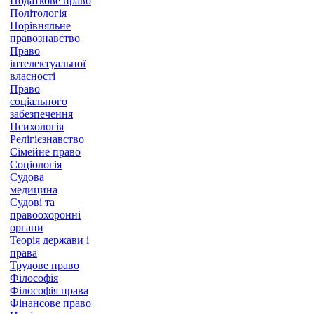
Податкове право
Політологія
Порівняльне
правознавство
Право
інтелектуальної
власності
Право
соціального
забезпечення
Психологія
Релігієзнавство
Сімейне право
Соціологія
Судова
медицина
Судові та
правоохоронні
органи
Теорія держави і
права
Трудове право
Філософія
Філософія права
Фінансове право