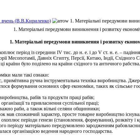
х вчень (В.В.Кириленко)
1. Матеріальні передумови вини
1. Матеріальні передумови виникнення і розвитку економі
1. Матеріальні передумови виникнення і розвитку еконо
лює період із середини IV тис. до н. е. і до V ст. н. е. – падінн
рії Месопотамії, Давніх Єгипту, Персії, Китаю, Індії, Східного 
і країни було поділено на країни східного та античного рабства
міки мали такі ознаки:
, примітивна ручна інструментальна техніка виробництва. Джере
булося формування основних сфер економіки, таких як сільське го
иробництва, рабів та продукти праці рабів;
рганізації та привласнення суспільної праці;
важно раби, а також вільні селяни общинники;
ок мав споживчий характер, просте товарне виробництво існувал
хоплює періоди генези (становлення, формування), розквіту і кр
о періоду матеріально передумовлено зародженням рабовласниц
алася організацією ведення народного господарства.