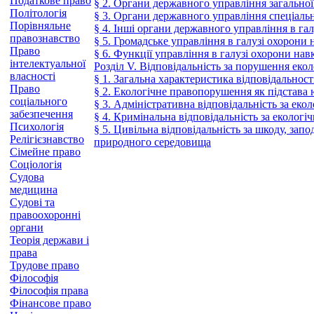
Податкове право
§ 2. Органи державного управління загальної
Політологія
§ 3. Органи державного управління спеціальн
Порівняльне
§ 4. Інші органи державного управління в г
правознавство
§ 5. Громадське управління в галузі охорон
Право
§ 6. Функції управління в галузі охорони н
інтелектуальної
Розділ V. Відповідальність за порушення еко
власності
§ 1. Загальна характеристика відповідальнос
Право
§ 2. Екологічне правопорушення як підстава 
соціального
§ 3. Адміністративна відповідальність за ек
забезпечення
§ 4. Кримінальна відповідальність за екологі
Психологія
§ 5. Цивільна відповідальність за шкоду, за
Релігієзнавство
природного середовища
Сімейне право
Соціологія
Судова
медицина
Судові та
правоохоронні
органи
Теорія держави і
права
Трудове право
Філософія
Філософія права
Фінансове право