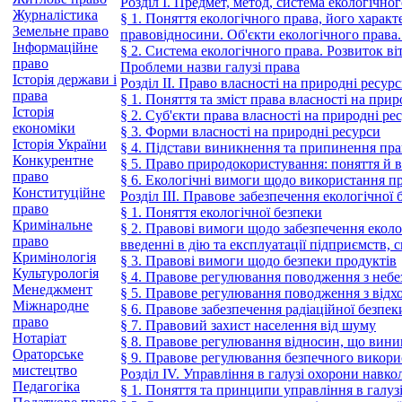
Розділ І. Предмет, метод, система екологічно
Журналістика
§ 1. Поняття екологічного права, його харак
Земельне право
правовідносини. Об'єкти екологічного права.
Інформаційне
§ 2. Система екологічного права. Розвиток в
право
Проблеми назви галузі права
Історія держави і
Розділ II. Право власності на природні ресу
права
§ 1. Поняття та зміст права власності на при
Історія
§ 2. Суб'єкти права власності на природні ре
економіки
§ 3. Форми власності на природні ресурси
Історія України
§ 4. Підстави виникнення та припинення пра
Конкурентне
§ 5. Право природокористування: поняття й 
право
§ 6. Екологічні вимоги щодо використання п
Конституційне
Розділ III. Правове забезпечення екологічної 
право
§ 1. Поняття екологічної безпеки
Кримінальне
§ 2. Правові вимоги щодо забезпечення еколог
право
введенні в дію та експлуатації підприємств, с
Кримінологія
§ 3. Правові вимоги щодо безпеки продуктів
Культурологія
§ 4. Правове регулювання поводження з неб
Менеджмент
§ 5. Правове регулювання поводження з відх
Міжнародне
§ 6. Правове забезпечення радіаційної безпек
право
§ 7. Правовий захист населення від шуму
Нотаріат
§ 8. Правове регулювання відносин, що вини
Ораторське
§ 9. Правове регулювання безпечного викори
мистецтво
Розділ IV. Управління в галузі охорони нав
Педагогіка
§ 1. Поняття та принципи управління в гал