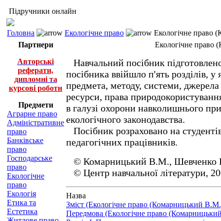
Підручники онлайн
Головна
Екологічне право
Екологічне право (
Партнери
Екологічне право (
Авторські
Навчальний посібник підготовлено 
реферати,
посібника ввійшло п'ять розділів, 
дипломні та
предмета, методу, системи, джерела 
курсові роботи
ресурси, права природокористування
Предмети
в галузі охорони навколишнього при
Аграрне право
екологічного законодавства.
Адміністративне
Посібник розраховано на студентів 
право
Банківське
педагогічних працівників.
право
Господарське
© Комарницький В.М., Шевченко В.І
право
© Центр навчальної літератури, 20
Екологічне
право
Екологія
Назва
Етика та
Зміст (Екологічне право (Комарницький В.М.,
Естетика
Передмова (Екологічне право (Комарницький 
Житлове право